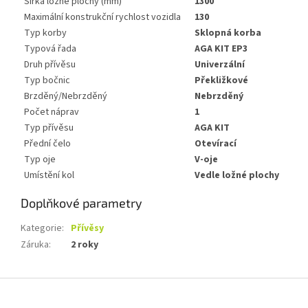
Šířka ložné plochy (mm)
1300
Maximální konstrukční rychlost vozidla
130
Typ korby
Sklopná korba
Typová řada
AGA KIT EP3
Druh přívěsu
Univerzální
Typ bočnic
Překližkové
Brzděný/Nebrzděný
Nebrzděný
Počet náprav
1
Typ přívěsu
AGA KIT
Přední čelo
Otevírací
Typ oje
V-oje
Umístění kol
Vedle ložné plochy
Doplňkové parametry
Kategorie
:
Přívěsy
Záruka
:
2 roky
Z
á