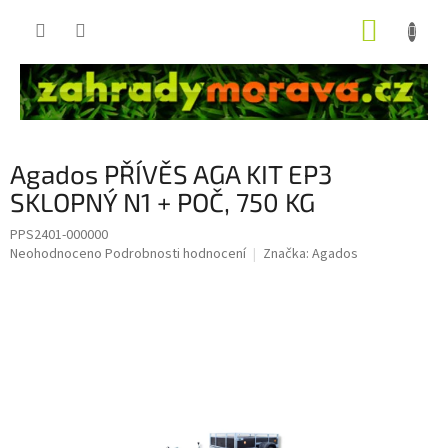
Přejít
NÁKUP
na
obsah
KOŠÍK
Agados PŘÍVĚS AGA KIT EP3
SKLOPNÝ N1 + POČ, 750 KG
PPS2401-000000
Průměrné
Neohodnoceno
Podrobnosti hodnocení
Značka:
Agados
hodnocení
produktu
je
0,0
z
5
hvězdiček.