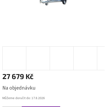
27 679 Kč
Měrná
Na objednávku
cena:
Můžeme doručit do:
17.8.2026