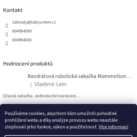
p
a
Kontakt
t
zahrady
@
balisystem.cz
í
604984580
604984580
Hodnocení produktů
Bezdrátová robotická sekačka Mammotion LUBA mini 2 1500
Vladimír Lein
|
Hodnocení produktu je 5 z 5 hvězdiček.
Úžasná sekačka. Jednoduché nastavení....
Používáme cookies, abychom Vám umožnili pohodlné
ZDE NÁM MŮŽETE VLOŽIT HODNOCENÍ
prohlížení webu a díky analýze provozu webu neustále
zlepšovali jeho funkce, výkon a použitelnost.
Více informací