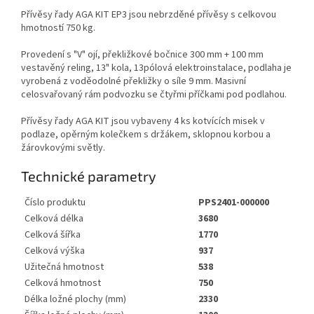
Přívěsy řady AGA KIT EP3 jsou nebrzděné přívěsy s celkovou
hmotností 750 kg.
Provedení s "V" ojí, překližkové bočnice 300 mm + 100 mm
vestavěný reling, 13" kola, 13pólová elektroinstalace, podlaha je
vyrobená z voděodolné překližky o síle 9 mm. Masivní
celosvařovaný rám podvozku se čtyřmi příčkami pod podlahou.
Přívěsy řady AGA KIT jsou vybaveny 4 ks kotvících misek v
podlaze, opěrným kolečkem s držákem, sklopnou korbou a
žárovkovými světly.
Technické parametry
Číslo produktu
PPS2401-000000
Celková délka
3680
Celková šířka
1770
Celková výška
937
Užitečná hmotnost
538
Celková hmotnost
750
Délka ložné plochy (mm)
2330