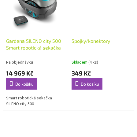
Gardena SILENO city 500
Spojky/konektory
Smart robotická sekačka
Na objednávku
Skladem
(4 ks)
14 969 Kč
349 Kč
Do košíku
Do košíku
Smart robotická sekačka
SILENO city 500