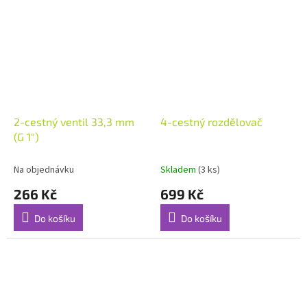
2-cestný ventil 33,3 mm
4-cestný rozdělovač
(G 1")
Na objednávku
Skladem
(3 ks)
266 Kč
699 Kč
Do košíku
Do košíku