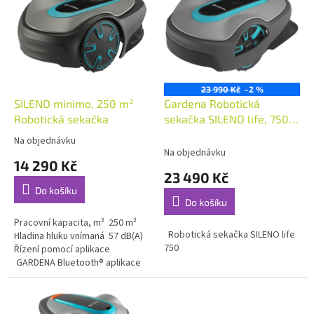
p
o
i
d
s
u
p
k
r
t
o
ů
23 990 Kč
–2 %
d
SILENO minimo, 250 m²
Gardena Robotická
u
Robotická sekačka
sekačka SILENO life, 750
k
m²
Na objednávku
Průměrné
t
Na objednávku
hodnocení
14 290 Kč
ů
produktu
23 490 Kč
je
Do košíku
5,0
Do košíku
z
5
Pracovní kapacita, m² 250 m²
Robotická sekačka SILENO life
hvězdiček.
Hladina hluku vnímaná 57 dB(A)
750
Řízení pomocí aplikace
GARDENA Bluetooth® aplikace
Maximální sklon uvnitř pracovní
plochy 25 %