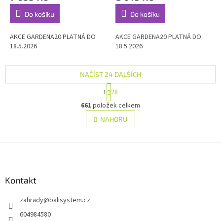
Do košíku
Do košíku
AKCE GARDENA20 PLATNÁ DO
AKCE GARDENA20 PLATNÁ DO
18.5.2026
18.5.2026
NAČÍST 24 DALŠÍCH
S
1
28
t
O
r
661
položek celkem
v
á
l
NAHORU
n
á
k
d
o
v
Z
a
á
c
á
n
í
p
í
p
a
Kontakt
r
t
v
zahrady
@
balisystem.cz
í
k
y
604984580