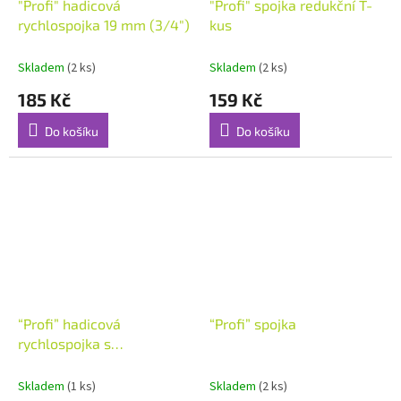
"Profi" hadicová
"Profi" spojka redukční T-
rychlospojka 19 mm (3/4")
kus
Skladem
(2 ks)
Skladem
(2 ks)
185 Kč
159 Kč
Do košíku
Do košíku
“Profi” hadicová
“Profi” spojka
rychlospojka s
regulovatelným ventilem
19 mm (3/4") 2819-20
Skladem
(1 ks)
Skladem
(2 ks)