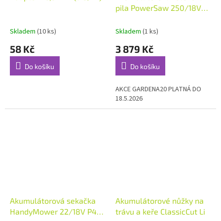
pila PowerSaw 250/18V
Solo,
Skladem
(10 ks)
Skladem
(1 ks)
58 Kč
3 879 Kč
Do košíku
Do košíku
AKCE GARDENA20 PLATNÁ DO
18.5.2026
Akumulátorová sekačka
Akumulátorové nůžky na
HandyMower 22/18V P4A
trávu a keře ClassicCut Li