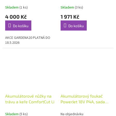
- bez akumulátoru
Skladem
(1 ks)
Skladem
(3 ks)
4 000 Kč
1 971 Kč
Do košíku
Do košíku
AKCE GARDENA20 PLATNÁ DO
18.5.2026
Akumulátorové nůžky na
Akumulátorový foukač
trávu a keře ComfortCut Li
PowerJet 18V P4A, sada
14890-20
Skladem
(5 ks)
Na objednávku