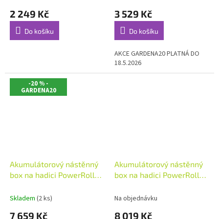
2 249 Kč
3 529 Kč
Do košíku
Do košíku
AKCE GARDENA20 PLATNÁ DO
18.5.2026
-20 % -
GARDENA20
Akumulátorový nástěnný
Akumulátorový nástěnný
box na hadici PowerRoll
box na hadici PowerRoll
XL
XXL - sada, 40 m, bílý
Skladem
(2 ks)
Na objednávku
7 659 Kč
8 019 Kč