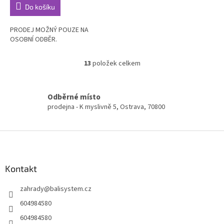
Do košíku
PRODEJ MOŽNÝ POUZE NA
OSOBNÍ ODBĚR.
13
položek celkem
O
v
l
á
Odběrné místo
d
prodejna - K myslivně 5, Ostrava, 70800
a
c
í
Z
p
á
r
p
v
a
Kontakt
k
t
y
zahrady
@
balisystem.cz
í
v
ý
604984580
p
604984580
i