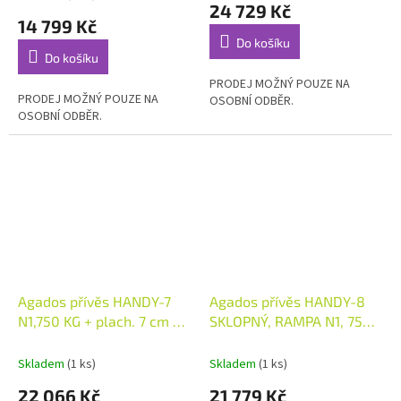
24 729 Kč
produktu
14 799 Kč
je
Do košíku
5,0
Do košíku
z
5
PRODEJ MOŽNÝ POUZE NA
PRODEJ MOŽNÝ POUZE NA
hvězdiček.
OSOBNÍ ODBĚR.
OSOBNÍ ODBĚR.
Agados přívěs HANDY-7
Agados přívěs HANDY-8
N1,750 KG + plach. 7 cm +
SKLOPNÝ, RAMPA N1, 750
op. kolečko
KG
Skladem
(1 ks)
Skladem
(1 ks)
22 066 Kč
21 779 Kč