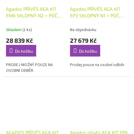
Agados PŘÍVĚS AGA KIT
Agados PŘÍVĚS AGA KIT
EM6 SKLOPNÝ N2 + POČ,
EP3 SKLOPNÝ N1 + POČ,
750 KG
750 KG
Skladem
(1 ks)
Na objednávku
28 839 Kč
27 679 Kč
Do košíku
Do košíku
PRODEJ MOŽNÝ POUZE NA
Prodej pouze na osobní odběr.
OSOBNÍ ODBĚR.
AGADOS PŘÍVĚS AGA KIT
Agados přívěs AGA KIT EP6