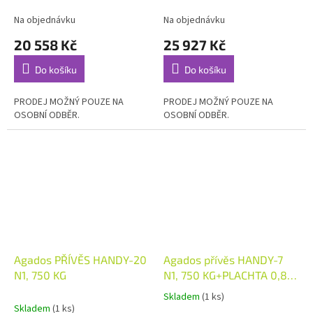
Na objednávku
Na objednávku
20 558 Kč
25 927 Kč
Do košíku
Do košíku
PRODEJ MOŽNÝ POUZE NA
PRODEJ MOŽNÝ POUZE NA
OSOBNÍ ODBĚR.
OSOBNÍ ODBĚR.
Agados PŘÍVĚS HANDY-20
Agados přívěs HANDY-7
N1, 750 KG
N1, 750 KG+PLACHTA 0,89
M AKCE+OP.KOLEČKO
Skladem
(1 ks)
Průměrné
Skladem
(1 ks)
hodnocení