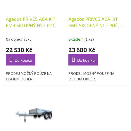
r
o
d
Agados PŘÍVĚS AGA KIT
Agados PŘÍVĚS AGA KIT
u
EM3 SKLOPNÝ N1 + POČ,
EM5 SKLOPNÝ N1 + POČ,
k
750 KG
750 KG
t
Na objednávku
Skladem
(1 ks)
ů
22 530 Kč
23 680 Kč
Do košíku
Do košíku
PRODEJ MOŽNÝ POUZE NA
PRODEJ MOŽNÝ POUZE NA
OSOBNÍ ODBĚR.
OSOBNÍ ODBĚR.