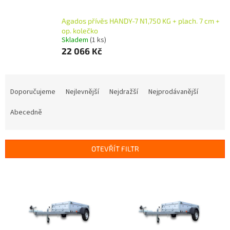
Agados přívěs HANDY-7 N1,750 KG + plach. 7 cm +
op. kolečko
Skladem
(1 ks)
22 066 Kč
Ř
a
Doporučujeme
Nejlevnější
Nejdražší
Nejprodávanější
z
e
Abecedně
n
í
p
OTEVŘÍT FILTR
r
o
V
d
ý
u
p
k
i
t
s
ů
p