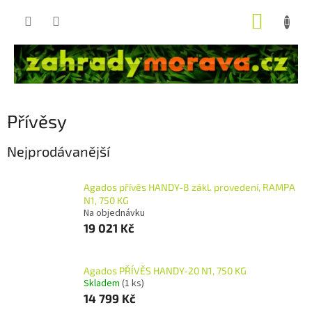
Přejít
NÁKUP
na
obsah
KOŠÍK
Přívěsy
Nejprodávanější
Agados přívěs HANDY-8 zákl. provedení, RAMPA
N1, 750 KG
Na objednávku
19 021 Kč
Agados PŘÍVĚS HANDY-20 N1, 750 KG
Skladem
(1 ks)
14 799 Kč