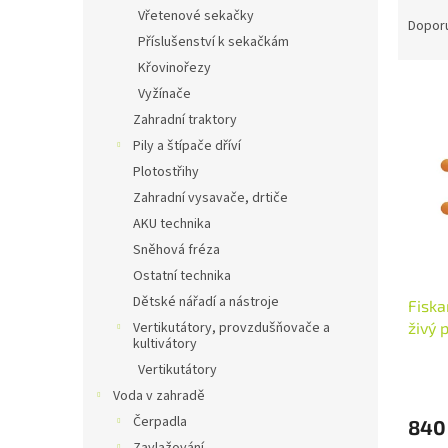
Ř
n
Vřetenové sekačky
a
e
Dopor
Příslušenství k sekačkám
z
l
e
Křovinořezy
V
n
Vyžínače
ý
í
Zahradní traktory
p
p
Pily a štípače dříví
i
r
Plotostřihy
s
o
p
Zahradní vysavače, drtiče
d
r
u
AKU technika
o
k
Sněhová fréza
d
t
Ostatní technika
u
ů
Dětské nářadí a nástroje
Fisk
k
živý 
Vertikutátory, provzdušňovače a
t
kultivátory
HS52
ů
Vertikutátory
Voda v zahradě
Čerpadla
840