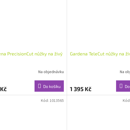
na PrecisionCut nůžky na živý
Gardena TeleCut nůžky na ži
Na objednávku
Na ob
Do košíku
Do
 Kč
1 395 Kč
Kód:
1013565
Kód