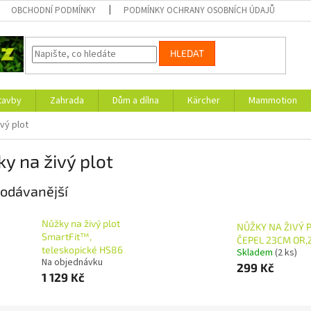
OBCHODNÍ PODMÍNKY
PODMÍNKY OCHRANY OSOBNÍCH ÚDAJŮ
HLEDAT
tavby
Zahrada
Dům a dílna
Kärcher
Mammotion
vý plot
y na živý plot
odávanější
Nůžky na živý plot
NŮŽKY NA ŽIVÝ P
SmartFit™,
ČEPEL 23CM OR,Z
teleskopické HS86
Skladem
(2 ks)
Na objednávku
299 Kč
1 129 Kč