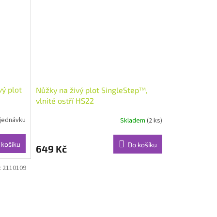
vý plot
Nůžky na živý plot SingleStep™,
vlnité ostří HS22
jednávku
Skladem
(2 ks)
 košíku
Do košíku
649 Kč
:
2110109