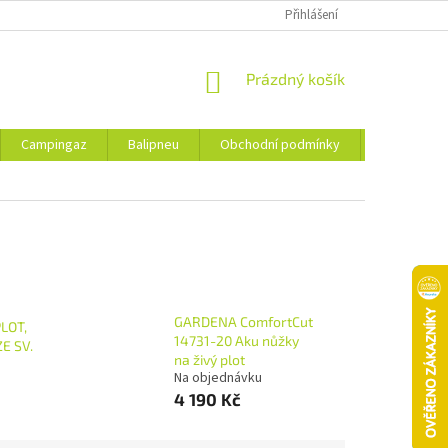
Přihlášení
NÁKUPNÍ
Prázdný košík
KOŠÍK
Campingaz
Balipneu
Obchodní podmínky
Kontakty
GARDENA ComfortCut
LOT,
14731-20 Aku nůžky
E SV.
na živý plot
Na objednávku
4 190 Kč