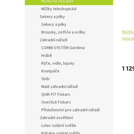
Nůžky na živý plot
Nůžky teleskopické
Sekery a pilky
Sekery a pilky
Nůžky
Brousky, ostřiče a ocílky
teles
Zahradní nářadí
COMBI SYSTÉM Gardena
Hrábě
Rýče, vidle, lopaty
1 12
Krumpáče
Sběr
Malé zahradní nářadí
QUIK FIT Fiskars
OneClick Fiskars
Příslušenství pro zahradní nářadí
Zahradní osvětlení
Lutec solární světla
Rabalux solární světla