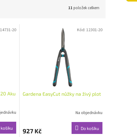
11
položek celkem
14731-20
Kód:
12301-20
-20 Aku
Gardena EasyCut nůžky na živý plot
jednávku
Na objednávku
 košíku
Do košíku
927 Kč