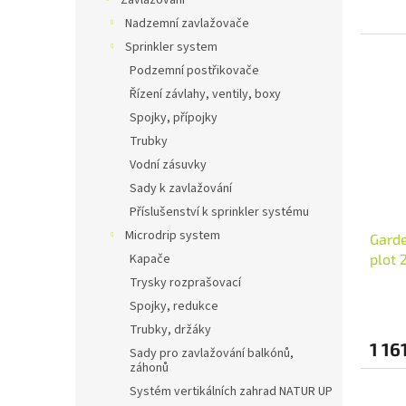
Zavlažování
Nadzemní zavlažovače
Sprinkler system
Podzemní postřikovače
Řízení závlahy, ventily, boxy
Spojky, přípojky
Trubky
Vodní zásuvky
Sady k zavlažování
Příslušenství k sprinkler systému
Microdrip system
Garde
Kapače
plot 
Trysky rozprašovací
Spojky, redukce
Trubky, držáky
1 16
Sady pro zavlažování balkónů,
záhonů
Systém vertikálních zahrad NATUR UP