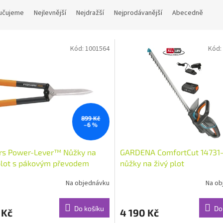
učujeme
Nejlevnější
Nejdražší
Nejprodávanější
Abecedně
Kód:
1001564
Kód:
899 Kč
–6 %
ars Power-Lever™ Nůžky na
GARDENA ComfortCut 14731
plot s pákovým převodem
nůžky na živý plot
Na objednávku
Na ob
Do košíku
Do
 Kč
4 190 Kč