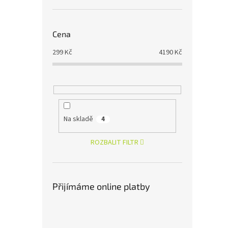
Cena
299
Kč
4190
Kč
Na skladě
4
ROZBALIT FILTR
Přijímáme online platby