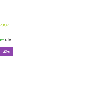
 23CM
dem
(2 ks)
 košíku