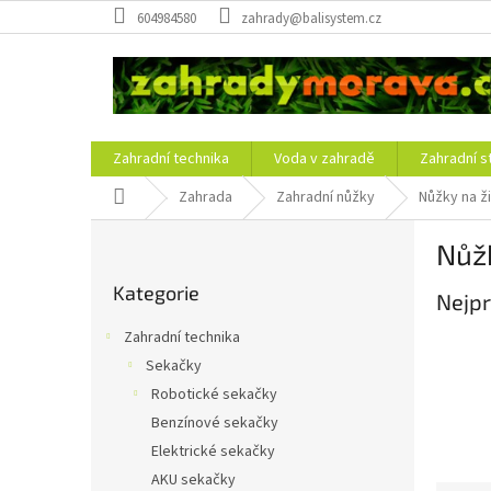
Přejít
604984580
zahrady@balisystem.cz
na
obsah
Zahradní technika
Voda v zahradě
Zahradní s
Domů
Zahrada
Zahradní nůžky
Nůžky na ži
P
Nůžk
o
Přeskočit
s
Kategorie
kategorie
Nejpr
t
r
Zahradní technika
a
Sekačky
n
Robotické sekačky
n
í
Benzínové sekačky
p
Elektrické sekačky
a
AKU sekačky