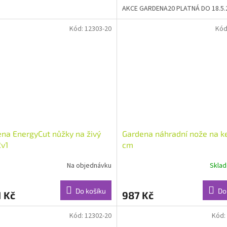
AKCE GARDENA20 PLATNÁ DO 18.5.
Kód:
12303-20
Kód
na EnergyCut nůžky na živý
Gardena náhradní nože na k
2v1
cm
Na objednávku
Skla
Do košíku
Do
1 Kč
987 Kč
Kód:
12302-20
Kód: