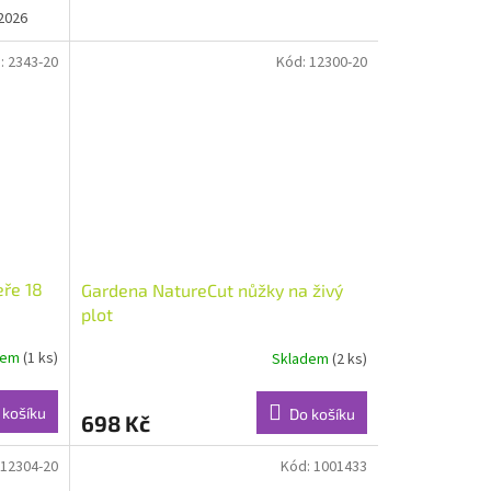
2026
:
2343-20
Kód:
12300-20
eře 18
Gardena NatureCut nůžky na živý
plot
dem
(1 ks)
Skladem
(2 ks)
 košíku
Do košíku
698 Kč
12304-20
Kód:
1001433