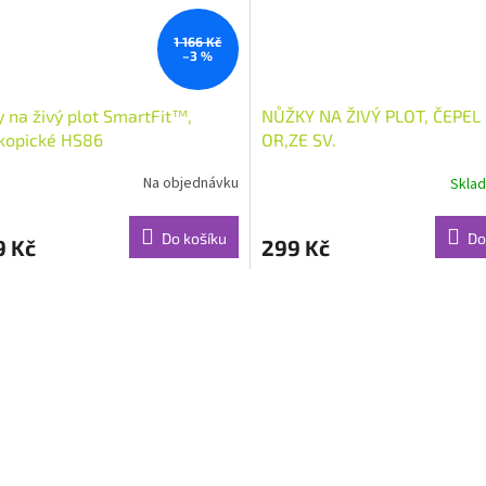
1 166 Kč
–3 %
 na živý plot SmartFit™,
NŮŽKY NA ŽIVÝ PLOT, ČEPEL
kopické HS86
OR,ZE SV.
Na objednávku
Skla
Do košíku
Do
9 Kč
299 Kč
O
v
l
á
d
a
c
í
p
r