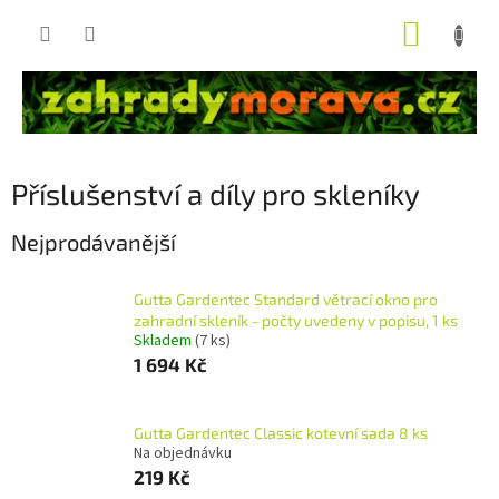
Přejít
NÁKUP
na
obsah
KOŠÍK
Příslušenství a díly pro skleníky
Nejprodávanější
Gutta Gardentec Standard větrací okno pro
zahradní skleník - počty uvedeny v popisu, 1 ks
Skladem
(7 ks)
1 694 Kč
Gutta Gardentec Classic kotevní sada 8 ks
Na objednávku
219 Kč