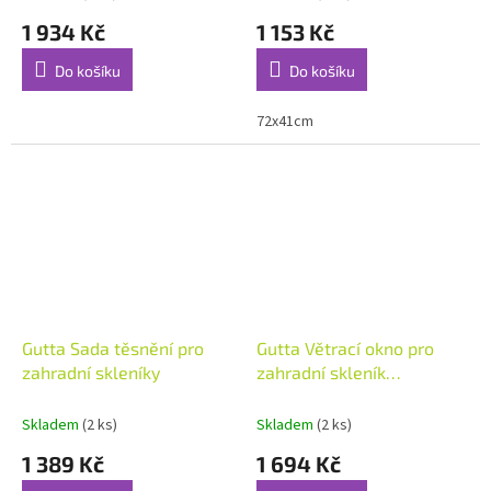
1 934 Kč
1 153 Kč
Do košíku
Do košíku
72x41cm
Gutta Sada těsnění pro
Gutta Větrací okno pro
zahradní skleníky
zahradní skleník
Gardentec Classic T
Skladem
(2 ks)
Skladem
(2 ks)
1 389 Kč
1 694 Kč