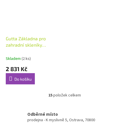
Gutta Základna pro
zahradní skleníky
Gardentec F3
Skladem
(2 ks)
2 831 Kč
Do košíku
15
položek celkem
O
v
l
á
Odběrné místo
d
prodejna - K myslivně 5, Ostrava, 70800
a