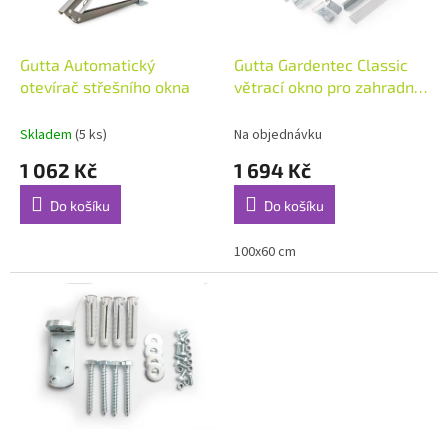
r
o
d
Gutta Automatický
Gutta Gardentec Classic
u
otevírač střešního okna
větrací okno pro zahradní
k
skleník
t
Skladem
(5 ks)
Na objednávku
ů
1 062 Kč
1 694 Kč
Do košíku
Do košíku
100x60 cm