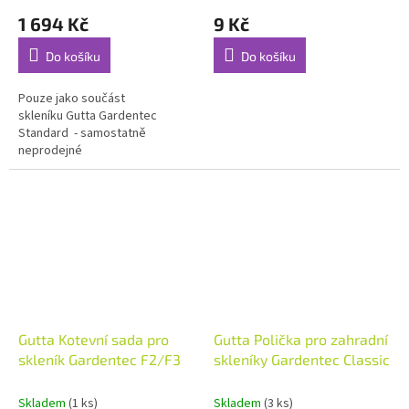
1 694 Kč
9 Kč
Do košíku
Do košíku
Pouze jako součást
skleníku Gutta Gardentec
Standard - samostatně
neprodejné
Gutta Kotevní sada pro
Gutta Polička pro zahradní
skleník Gardentec F2/F3
skleníky Gardentec Classic
Skladem
(1 ks)
Skladem
(3 ks)