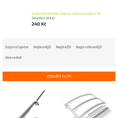
Gutta Gardentec Classic kotevní sada 4 ks
Skladem
(6 ks)
240 Kč
Ř
a
Doporučujeme
Nejlevnější
Nejdražší
Nejprodávanější
z
e
Abecedně
n
í
p
OTEVŘÍT FILTR
r
o
V
d
ý
u
p
k
i
t
s
ů
p