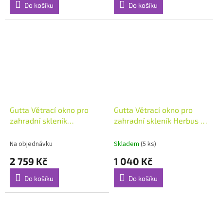
Do košíku
Do košíku
Gutta Větrací okno pro
Gutta Větrací okno pro
zahradní skleník
zahradní skleník Herbus a
Gardentec H
Simplex
Na objednávku
Skladem
(5 ks)
2 759 Kč
1 040 Kč
Do košíku
Do košíku