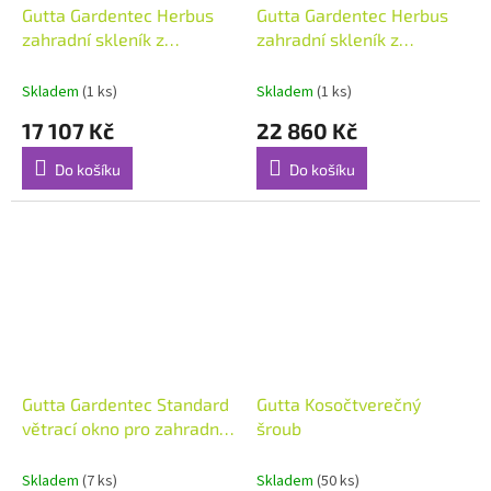
Gutta Gardentec Herbus
Gutta Gardentec Herbus
zahradní skleník z
zahradní skleník z
polykarbonátu 4 x 3 m
polykarbonátu 6 x 3 m
Skladem
(1 ks)
Skladem
(1 ks)
17 107 Kč
22 860 Kč
Do košíku
Do košíku
Gutta Gardentec Standard
Gutta Kosočtverečný
větrací okno pro zahradní
šroub
skleník - počty uvedeny v
popisu, 1 ks
Skladem
(7 ks)
Skladem
(50 ks)