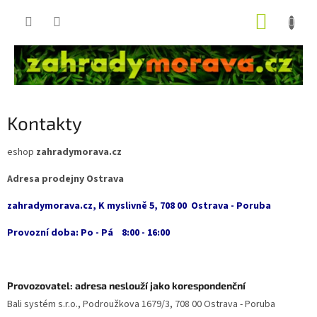
Přejít
NÁKUP
na
obsah
KOŠÍK
Kontakty
eshop
zahradymorava.cz
Adresa prodejny
Ostrava
zahradymorava.cz, K myslivně 5, 708 00 Ostrava - Poruba
Provozní doba: Po - Pá 8:00 - 16:00
Provozovatel: adresa neslouží jako korespondenční
Bali systém s.r.o., Podroužkova 1679/3, 708 00 Ostrava - Poruba