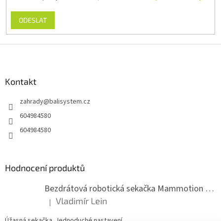
ODESLAT
Z
á
p
a
Kontakt
t
zahrady
@
balisystem.cz
í
604984580
604984580
Hodnocení produktů
Bezdrátová robotická sekačka Mammotion LUBA mini 2 1500
Vladimír Lein
|
Hodnocení produktu je 5 z 5 hvězdiček.
Úžasná sekačka. Jednoduché nastavení....