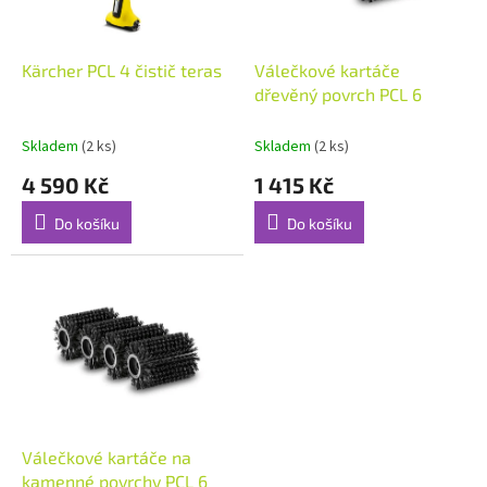
r
o
d
Kärcher PCL 4 čistič teras
Válečkové kartáče
u
dřevěný povrch PCL 6
k
t
Skladem
(2 ks)
Skladem
(2 ks)
ů
4 590 Kč
1 415 Kč
Do košíku
Do košíku
Válečkové kartáče na
kamenné povrchy PCL 6