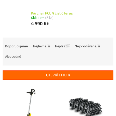
Kärcher PCL 4 čistič teras
Skladem
(2 ks)
4 590 Kč
Ř
a
Doporučujeme
Nejlevnější
Nejdražší
Nejprodávanější
z
e
Abecedně
n
í
p
OTEVŘÍT FILTR
r
o
V
d
ý
u
p
k
i
t
s
ů
p