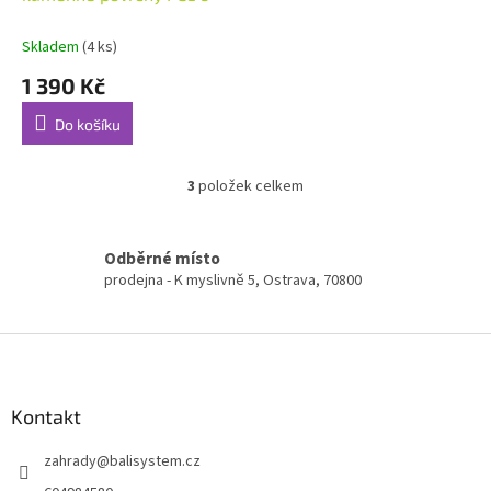
Skladem
(4 ks)
1 390 Kč
Do košíku
3
položek celkem
O
v
l
á
Odběrné místo
d
prodejna - K myslivně 5, Ostrava, 70800
a
c
í
Z
p
á
r
p
v
a
Kontakt
k
t
y
zahrady
@
balisystem.cz
í
v
ý