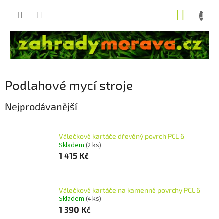
Přejít
NÁKUP
na
obsah
KOŠÍK
Podlahové mycí stroje
Nejprodávanější
Válečkové kartáče dřevěný povrch PCL 6
Skladem
(2 ks)
1 415 Kč
Válečkové kartáče na kamenné povrchy PCL 6
Skladem
(4 ks)
1 390 Kč