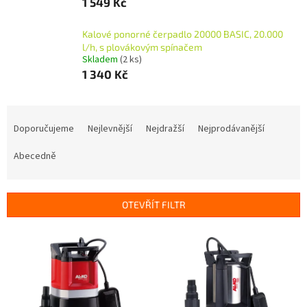
1 549 Kč
Kalové ponorné čerpadlo 20000 BASIC, 20.000
l/h, s plovákovým spínačem
Skladem
(2 ks)
1 340 Kč
Ř
a
Doporučujeme
Nejlevnější
Nejdražší
Nejprodávanější
z
e
Abecedně
n
í
p
OTEVŘÍT FILTR
r
o
V
d
ý
u
p
k
i
t
s