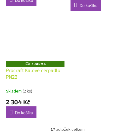
Do košíku
5,0
Do košíku
z
5
hvězdiček.
ZDARMA
Z
D
Procraft Kalové čerpadlo
A
PN23
R
M
A
Skladem
(2 ks)
2 304 Kč
Do košíku
17
položek celkem
O