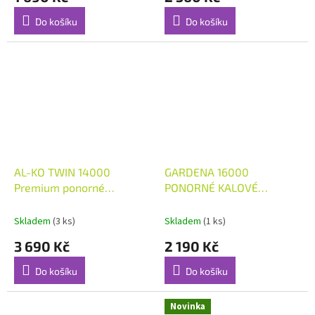
Do košíku
Do košíku
AL-KO TWIN 14000
GARDENA 16000
Premium ponorné
PONORNÉ KALOVÉ
kombinované čerpadlo
ČERPADLO 230V
Skladem
(3 ks)
Skladem
(1 ks)
3 690 Kč
2 190 Kč
Do košíku
Do košíku
Novinka