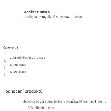
v
l
á
Odběrné místo
d
prodejna - K myslivně 5, Ostrava, 70800
a
c
í
Z
p
á
r
p
v
a
Kontakt
k
t
y
zahrady
@
balisystem.cz
í
v
ý
604984580
p
604984580
i
s
u
Hodnocení produktů
Bezdrátová robotická sekačka Mammotion LUBA mini 2 1500
Vladimír Lein
|
Hodnocení produktu je 5 z 5 hvězdiček.