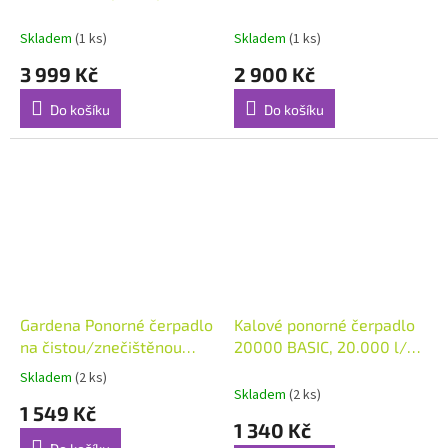
čistou/znečištěnou vodu
Skladem
(1 ks)
Skladem
(1 ks)
3 999 Kč
2 900 Kč
Do košíku
Do košíku
Gardena Ponorné čerpadlo
Kalové ponorné čerpadlo
na čistou/znečištěnou
20000 BASIC, 20.000 l/h,
vodu 2in1 20000 BASIC,
s plovákovým spínačem
Skladem
(2 ks)
Průměrné
20.000 l/h, s plovákovým
Skladem
(2 ks)
hodnocení
1 549 Kč
spínačem
produktu
1 340 Kč
je