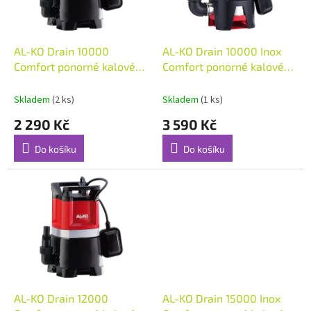
ů
p
r
o
d
AL-KO Drain 10000
AL-KO Drain 10000 Inox
u
Comfort ponorné kalové
Comfort ponorné kalové
k
čerpadlo
čerpadlo
t
Skladem
(2 ks)
Skladem
(1 ks)
ů
2 290 Kč
3 590 Kč
Do košíku
Do košíku
AL-KO Drain 12000
AL-KO Drain 15000 Inox