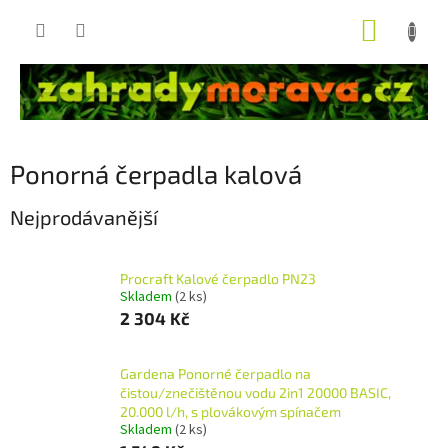
Přejít
NÁKUP
na
obsah
KOŠÍK
Ponorná čerpadla kalová
Nejprodávanější
Procraft Kalové čerpadlo PN23
Skladem
(2 ks)
2 304 Kč
Gardena Ponorné čerpadlo na
čistou/znečištěnou vodu 2in1 20000 BASIC,
20.000 l/h, s plovákovým spínačem
Skladem
(2 ks)