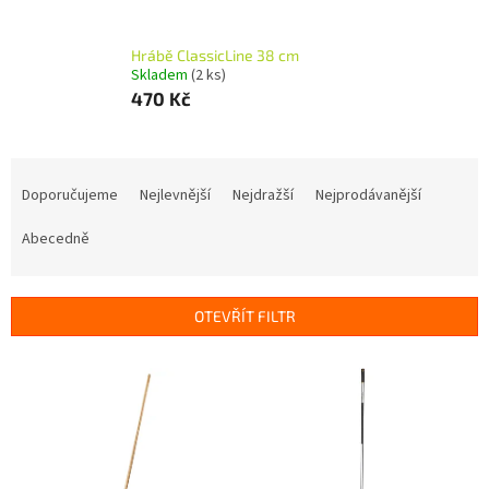
Hrábě ClassicLine 38 cm
Skladem
(2 ks)
470 Kč
Ř
a
Doporučujeme
Nejlevnější
Nejdražší
Nejprodávanější
z
e
Abecedně
n
í
p
OTEVŘÍT FILTR
r
o
V
d
ý
u
p
k
i
t
s
ů
p