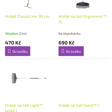
r
o
d
Hrábě ClassicLine 38 cm
Hrábě na listí Ergonomic™
u
XL
k
t
Skladem
(2 ks)
Na objednávku
ů
470 Kč
690 Kč
Do košíku
Do košíku
Hrábě na listí Light™
Hrábě na listí Solid™ L
lehké L