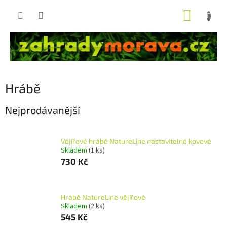
Přejít
NÁKUP
na
obsah
KOŠÍK
Hrábě
Nejprodávanější
Vějířové hrábě NatureLine nastavitelné kovové
Skladem
(1 ks)
730 Kč
Hrábě NatureLine vějířové
Skladem
(2 ks)
545 Kč