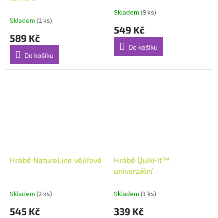
Skladem
(9 ks)
Průměrné
Skladem
(2 ks)
hodnocení
549 Kč
produktu
589 Kč
je
Do košíku
5,0
Do košíku
z
5
hvězdiček.
Hrábě NatureLine vějířové
Hrábě QuikFit™
univerzální
Skladem
(2 ks)
Skladem
(1 ks)
545 Kč
339 Kč