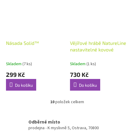
Násada Solid™
Vějířové hrábě NatureLine
nastavitelné kovové
Skladem
(7 ks)
Skladem
(1 ks)
299 Kč
730 Kč
Do košíku
Do košíku
10
položek celkem
O
v
l
á
Odběrné místo
d
prodejna - K myslivně 5, Ostrava, 70800
a