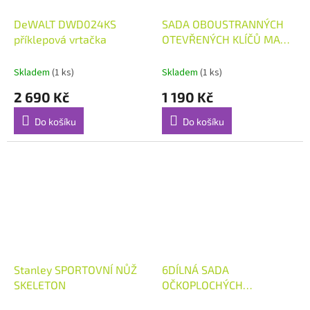
DeWALT DWD024KS
SADA OBOUSTRANNÝCH
příklepová vrtačka
OTEVŘENÝCH KLÍČŮ MAXI
DRIVE™ V BOXU
Skladem
(1 ks)
Skladem
(1 ks)
2 690 Kč
1 190 Kč
Do košíku
Do košíku
Stanley SPORTOVNÍ NŮŽ
6DÍLNÁ SADA
SKELETON
OČKOPLOCHÝCH
RÁČNOVÝCH KLÍČŮ