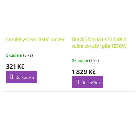
Combisystem čistič mezer
Black&Decker CS1250LK
ruční okružní pila 1250W
Skladem
(8 ks)
Průměrné
Skladem
(1 ks)
hodnocení
321 Kč
produktu
1 829 Kč
je
Do košíku
5,0
Do košíku
z
5
hvězdiček.