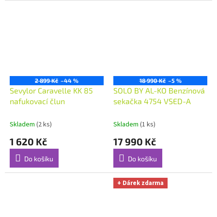
2 899 Kč
–44 %
18 990 Kč
–5 %
Sevylor Caravelle KK 85
SOLO BY AL-KO Benzínová
nafukovací člun
sekačka 4754 VSED-A
Skladem
(2 ks)
Skladem
(1 ks)
1 620 Kč
17 990 Kč
Do košíku
Do košíku
+ Dárek zdarma