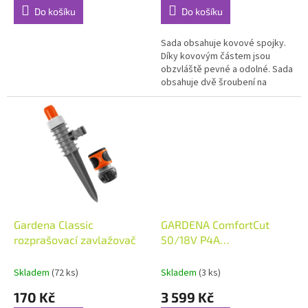
Do košíku
Do košíku
Sada obsahuje kovové spojky.
Díky kovovým částem jsou
obzvláště pevné a odolné. Sada
obsahuje dvě šroubení na
vodovodní kohoutek,
rychlospojku a praktickou
stopspojku.
Gardena Classic
GARDENA ComfortCut
rozprašovací zavlažovač
50/18V P4A
Akumulátorové nůžky na
živý plot, sada 14730-20
Skladem
(72 ks)
Skladem
(3 ks)
170 Kč
3 599 Kč