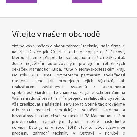
Vítejte v našem obchodě
Vítáme Vás v našem e-shopu zahradní techniky. Naše firma je
na trhu již více jak 20 let a tento e-shop je další činnost,
kterou chceme přispět ke spokojenosti našich zákazníků.
Jsme největším autorizovaným prodejcem robotických
sekaček Mammotion Luba, YUKA v Moravskoslezském kraji.
Od roku 2005 jsme Competence partnerem společnosti
Gardena. Jsme jak prodejcem jejich výrobků, tak
realizátorem závlahových systémů z komponentů
společnosti Gardena. To znamená, že jsme schopni Vám na
Vaší zahradu připravit na míru projekt závlahového systému,
vše zrealizovat a následně servisovat. Stejně tak provádíme
odbornou instalaci robotických sekaček Gardena a
bezdrátových robotických sekaček LUBA Mammotion naším
profesionálně vyškoleným týmem včetně následného
servisu. Dále jsme v roce 2018 otevřeli specializovanou
prodejnu zahradní techniky v Ostravě - Porubě s