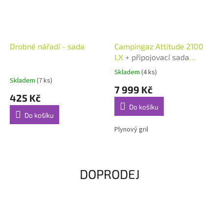
Drobné nářadí - sada
Campingaz Attitude 2100
LX
+ připojovací sada
zdarma
Skladem
(4 ks)
Průměrné
Skladem
(7 ks)
hodnocení
7 999 Kč
produktu
425 Kč
je
Do košíku
5,0
Do košíku
z
5
Plynový gril
hvězdiček.
DOPRODEJ