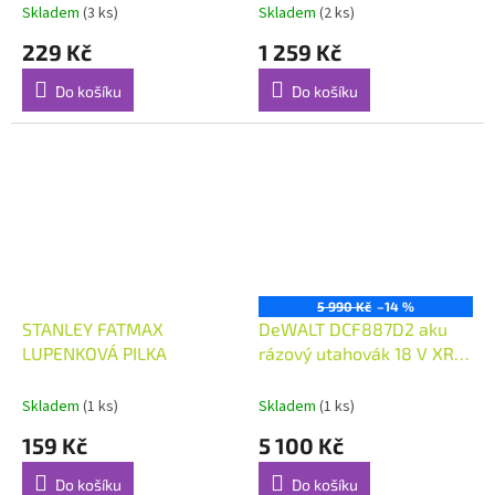
Skladem
(3 ks)
Skladem
(2 ks)
229 Kč
1 259 Kč
Do košíku
Do košíku
5 990 Kč
–14 %
STANLEY FATMAX
DeWALT DCF887D2 aku
LUPENKOVÁ PILKA
rázový utahovák 18 V XR
Li-Ion
Skladem
(1 ks)
Skladem
(1 ks)
159 Kč
5 100 Kč
Do košíku
Do košíku