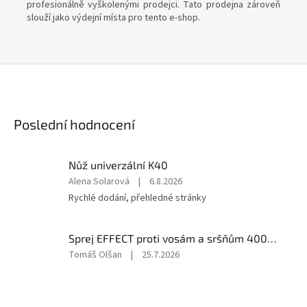
profesionálně vyškolenými prodejci. Tato prodejna zároveň
slouží jako výdejní místa pro tento e-shop.
Poslední hodnocení
Nůž univerzální K40
Hodnocení
Alena Solarová
|
6.8.2026
produktu
Rychlé dodání, přehledné stránky
je
5
z
Sprej EFFECT proti vosám a sršňům 400ml
5
Hodnocení
Tomáš Olšan
|
25.7.2026
hvězdiček.
produktu
je
5
z