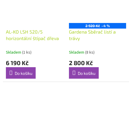
2 920 Kč
–4 %
AL-KO LSH 520/5
Gardena Sběrač listí a
horizontální štípač dřeva
trávy
Skladem
(1 ks)
Skladem
(8 ks)
6 190 Kč
2 800 Kč
Do košíku
Do košíku