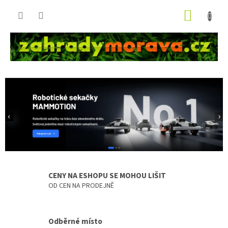
Přejít
NÁKUP
na
obsah
KOŠÍK
V
í
t
e
j
t
e
CENY NA ESHOPU SE MOHOU LIŠIT
v
OD CEN NA PRODEJNĚ
n
a
š
Odběrné místo