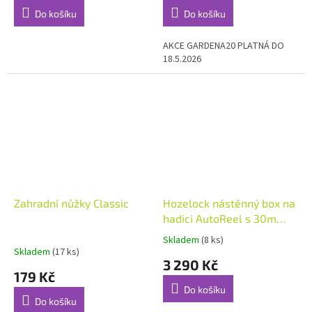
Do košíku
Do košíku
AKCE GARDENA20 PLATNÁ DO
18.5.2026
Zahradní nůžky Classic
Hozelock nástěnný box na
hadici AutoReel s 30m
hadicí 12,5 mm
Skladem
(8 ks)
Průměrné
Skladem
(17 ks)
hodnocení
3 290 Kč
produktu
179 Kč
je
Do košíku
5,0
Do košíku
z