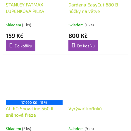
STANLEY FATMAX
Gardena EasyCut 680 B
LUPENKOVÁ PILKA
nůžky na větve
Skladem
(1 ks)
Skladem
(1 ks)
159 Kč
800 Kč
Do košíku
Do košíku
17 990 Kč
–11 %
AL-KO SnowLine 560 II
Vyrývač kořínků
sněhová fréza
Skladem
(2 ks)
Skladem
(9 ks)