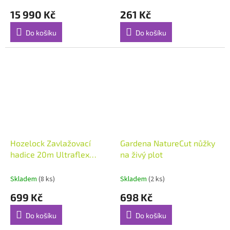
15 990 Kč
261 Kč
Do košíku
Do košíku
Hozelock Zavlažovací
Gardena NatureCut nůžky
hadice 20m Ultraflex
na živý plot
Hose Starter Set 12.5mm
Skladem
(8 ks)
Skladem
(2 ks)
699 Kč
698 Kč
Do košíku
Do košíku