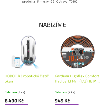
prodejna - K myslivně 5, Ostrava, 70800
e
m
o
b
NABÍZÍME
c
h
o
d
ě
HOBOT R3 robotický čistič
Gardena Highflex Comfort
oken
Hadice 13 Mm (1/2) 18 M -
Set
Skladem
(1 ks)
Skladem
(7 ks)
8 490 Kč
949 Kč