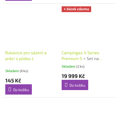
5
hvězdiček.
+ Dárek zdarma
Rukavice pro sázení a
Campingaz 4 Series
práci s půdou L
Premium S
+ Set na
rožnění zdarma
Skladem
(2 ks)
Průměrné
Skladem
(6 ks)
hodnocení
19 999 Kč
produktu
145 Kč
je
Do košíku
5,0
Do košíku
z
5
hvězdiček.