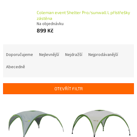
Coleman event Shelter Pro/sunwall L přístřešky
zástěna
Na objednávku
899 Kč
Ř
a
Doporučujeme
Nejlevnější
Nejdražší
Nejprodávanější
z
e
Abecedně
n
í
p
OTEVŘÍT FILTR
r
o
V
d
ý
u
p
k
i
t
s
ů
p