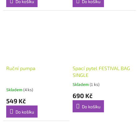
Do košíku
Do košíku
Ruční pumpa
Spací pytel FESTIVAL BAG
SINGLE
Skladem
(1 ks)
Průměrné
Skladem
(4 ks)
hodnocení
690 Kč
produktu
549 Kč
je
Do košíku
5,0
Do košíku
z
5
hvězdiček.