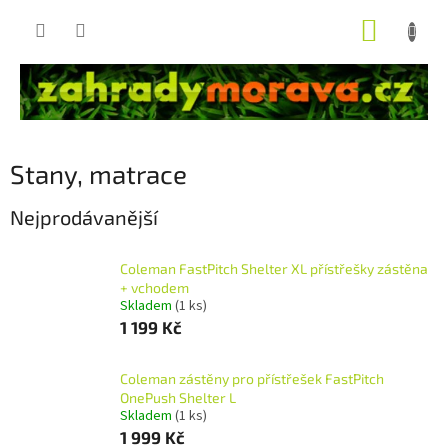
Přejít
NÁKUP
na
obsah
KOŠÍK
Stany, matrace
Nejprodávanější
Coleman FastPitch Shelter XL přístřešky zástěna
+ vchodem
Skladem
(1 ks)
1 199 Kč
Coleman zástěny pro přístřešek FastPitch
OnePush Shelter L
Skladem
(1 ks)
1 999 Kč