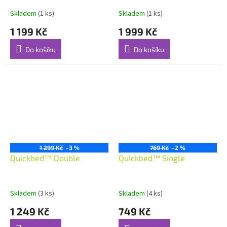
vchodem
OnePush Shelter L
Skladem
(1 ks)
Skladem
(1 ks)
1 199 Kč
1 999 Kč
Do košíku
Do košíku
1 299 Kč
–3 %
769 Kč
–2 %
Quickbed™ Double
Quickbed™ Single
Skladem
(3 ks)
Skladem
(4 ks)
1 249 Kč
749 Kč