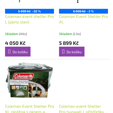
r
o
5 099 Kč
–20 %
6 099 Kč
–3 %
d
Coleman event shelter Pro
Coleman Event Shelter Pro
u
L (párty stan)
XL
k
t
Skladem
(4 ks)
Skladem
(1 ks)
ů
4 050 Kč
5 899 Kč
Do košíku
Do košíku
Coleman Event Shelter Pro
Coleman event Shelter
XL zástěna s oknem a
Pro/sunwall L přístřešky