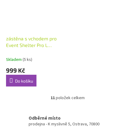
zástěna s vchodem pro
Event Shelter Pro L
přístřešky
Skladem
(5 ks)
999 Kč
Do košíku
11
položek celkem
O
v
l
á
Odběrné místo
d
prodejna - K myslivně 5, Ostrava, 70800
a
c