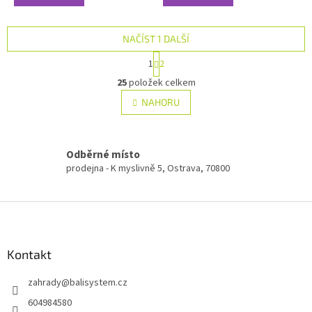
NAČÍST 1 DALŠÍ
S
1
2
t
O
r
25
položek celkem
v
á
l
NAHORU
n
á
k
d
o
v
a
á
Odběrné místo
c
n
í
prodejna - K myslivně 5, Ostrava, 70800
í
p
r
Z
v
k
á
y
p
v
a
Kontakt
ý
t
p
zahrady
@
balisystem.cz
í
i
s
604984580