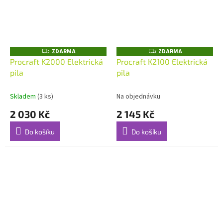
ZDARMA
ZDARMA
Z
Z
D
D
Procraft K2000 Elektrická
Procraft K2100 Elektrická
A
A
pila
pila
R
R
M
M
A
A
Skladem
(3 ks)
Na objednávku
2 030 Kč
2 145 Kč
Do košíku
Do košíku