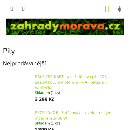
Přejít
NÁKUP
na
obsah
KOŠÍK
Pily
Nejprodávanější
RACS 2520i SET - aku řetězová pila 20 V s
bezuhlíkovým motorem + 4Ah baterie +
nabíječka
Skladem
(1 ks)
3 299 Kč
RECS 2440 E - řetězová pila s elektrickým
motorem 2400 W
Skladem
(1 ks)
1 899 Kč