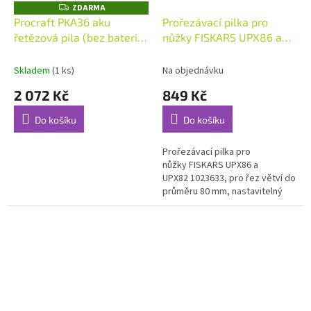
ZDARMA
Z
D
Procraft PKA36 aku
Prořezávací pilka pro
A
řetězová pila (bez baterie
nůžky FISKARS UPX86 a
R
M
a nabíječky)
UPX82 1023633
A
Skladem
(1 ks)
Na objednávku
2 072 Kč
849 Kč
Do košíku
Do košíku
Prořezávací pilka pro
nůžky FISKARS UPX86 a
UPX82 1023633, pro řez větví do
průměru 80 mm, nastavitelný
úhel řezu a optimalizovaný
výbrus zubů pro maximální...