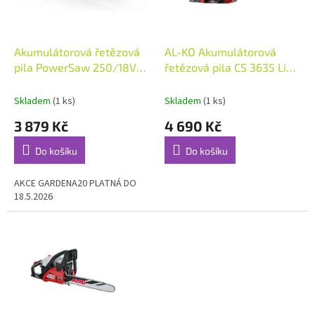
ů
p
r
o
d
Akumulátorová řetězová
AL-KO Akumulátorová
u
pila PowerSaw 250/18V
řetězová pila CS 3635 Li
k
Solo,
36V
t
Skladem
(1 ks)
Skladem
(1 ks)
ů
3 879 Kč
4 690 Kč
Do košíku
Do košíku
AKCE GARDENA20 PLATNÁ DO
18.5.2026