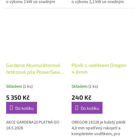
o výkonu 2 kW se snadným
o výkonu 2,2 kW se snadným
startem a vysoce kvalitním
startem a vysoce kvalitním
karburátorem Originální lišta...
karburátorem Originální lišta...
Gardena Akumulátorová
Pilník s vodítkem Oregon
řetězová pila PowerSaw
4,8mm
250/18V k okamžitému
použití, poháněná
Skladem
(1 ks)
Skladem
(1 ks)
akumulátorem 18V P4A
5 350 Kč
240 Kč
Do košíku
Do košíku
AKCE GARDENA20 PLATNÁ DO
OREGON 18228 je kulatý pilník
18.5.2026
4,8 mm opatřený rukojetí a
kompletním vodítkem, pro