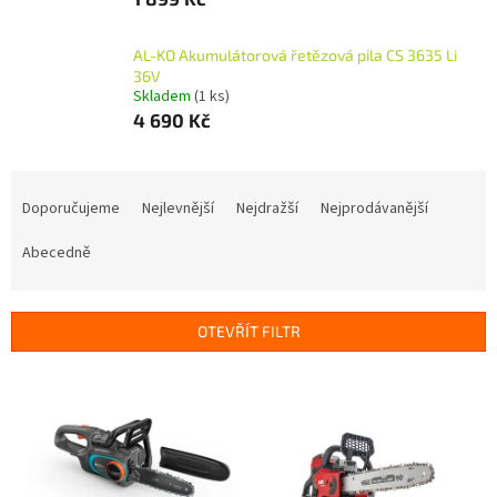
AL-KO Akumulátorová řetězová pila CS 3635 Li
36V
Skladem
(1 ks)
4 690 Kč
Ř
a
Doporučujeme
Nejlevnější
Nejdražší
Nejprodávanější
z
e
Abecedně
n
í
p
OTEVŘÍT FILTR
r
o
V
d
ý
u
p
k
i
t
s