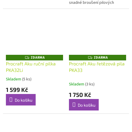
snadné broušení pilových
řetězů. Sada je vhodná pro
řetězy s dělením 325.
ZDARMA
ZDARMA
Z
Z
D
D
Procraft Aku ruční pilka
Procraft Aku řetězová pila
A
A
PKA32Li
PKA33
R
R
M
M
A
A
Skladem
(5 ks)
Průměrné
Skladem
(3 ks)
hodnocení
1 599 Kč
produktu
1 750 Kč
je
Do košíku
5,0
Do košíku
z
5
hvězdiček.