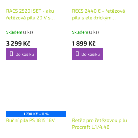
RACS 2520i SET - aku
RECS 2440 E - řetězová
řetězová pila 20 V s
pila s elektrickým
bezuhlíkovým motorem +
motorem 2400 W
4Ah baterie + nabíječka
Skladem
(1 ks)
Skladem
(1 ks)
3 299 Kč
1 899 Kč
Do košíku
Do košíku
1 790 Kč
–11 %
Ruční pila PS 1815 18V
Řetěz pro řetězovou pilu
Procraft L.1/4.46