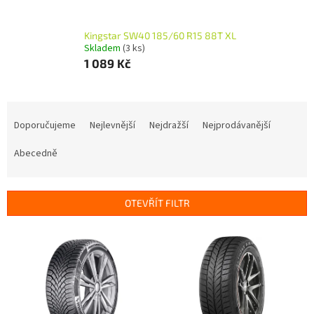
Kingstar SW40 185/60 R15 88T XL
Skladem
(3 ks)
1 089 Kč
Ř
a
Doporučujeme
Nejlevnější
Nejdražší
Nejprodávanější
z
e
Abecedně
n
í
p
OTEVŘÍT FILTR
r
o
V
d
ý
u
p
k
i
t
s
ů
p