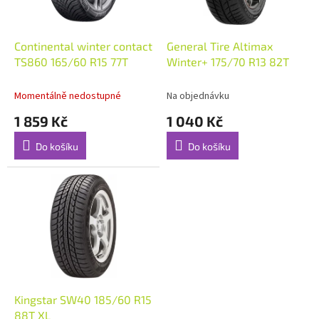
r
o
d
Continental winter contact
General Tire Altimax
u
TS860 165/60 R15 77T
Winter+ 175/70 R13 82T
k
t
Momentálně nedostupné
Na objednávku
ů
1 859 Kč
1 040 Kč
Do košíku
Do košíku
Kingstar SW40 185/60 R15
88T XL