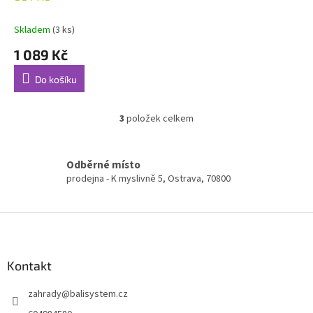
Skladem
(3 ks)
1 089 Kč
Do košíku
3
položek celkem
O
v
l
á
Odběrné místo
d
prodejna - K myslivně 5, Ostrava, 70800
a
c
í
Z
p
á
r
p
v
a
Kontakt
k
t
y
zahrady
@
balisystem.cz
í
v
ý