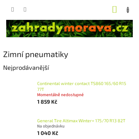
Přejít
NÁKUP
na
obsah
KOŠÍK
Zimní pneumatiky
Nejprodávanější
Continental winter contact TS860 165/60 R15
77T
Momentálně nedostupné
1 859 Kč
General Tire Altimax Winter+ 175/70 R13 82T
Na objednávku
1 040 Kč