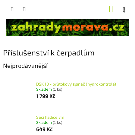
Přejít
NÁKUP
na
obsah
KOŠÍK
Příslušenství k čerpadlům
Nejprodávanější
DSK 10 - průtokový spínač (hydrokontrola)
Skladem
(1 ks)
1 799 Kč
Sací hadice 7m
Skladem
(1 ks)
649 Kč