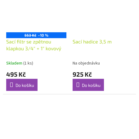
553 Kč
–10 %
Sací filtr se zpětnou
Sací hadice 3,5 m
klapkou 3/4" + 1" kovový
Skladem
(1 ks)
Na objednávku
495 Kč
925 Kč
Do košíku
Do košíku