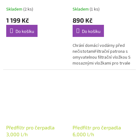
155 mesh
Skladem
(2 ks)
Skladem
(1 ks)
1 199 Kč
890 Kč
Do košíku
Do košíku
Chrání domácí vodárny před
nečistotamiFiltrační patrona s
omyvatelnou filtrační vložkou S
mosaznými vložkami pro trvale
těsné šroubení Průhledné
filtrační sklo pro kontrolu...
Předfiltr pro čerpadla
Předfiltr pro čerpadla
3,000 l/h
6,000 l/h