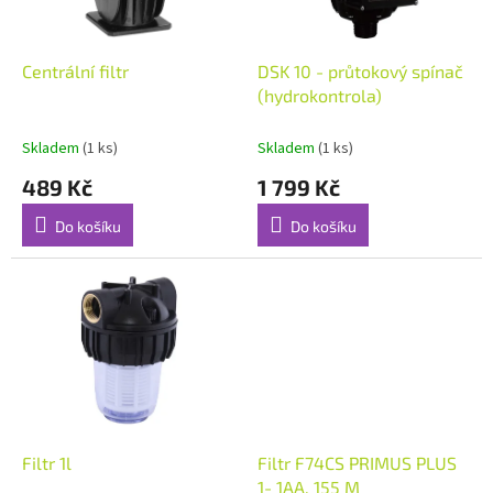
r
o
d
Centrální filtr
DSK 10 - průtokový spínač
u
(hydrokontrola)
k
t
Skladem
(1 ks)
Skladem
(1 ks)
ů
489 Kč
1 799 Kč
Do košíku
Do košíku
Filtr 1l
Filtr F74CS PRIMUS PLUS
1- 1AA, 155 M