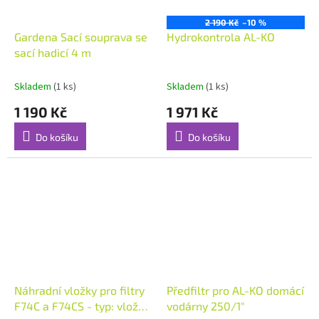
2 190 Kč
–10 %
Gardena Sací souprava se
Hydrokontrola AL-KO
sací hadicí 4 m
Skladem
(1 ks)
Skladem
(1 ks)
1 190 Kč
1 971 Kč
Do košíku
Do košíku
Náhradní vložky pro filtry
Předfiltr pro AL-KO domácí
F74C a F74CS - typ: vložka
vodárny 250/1"