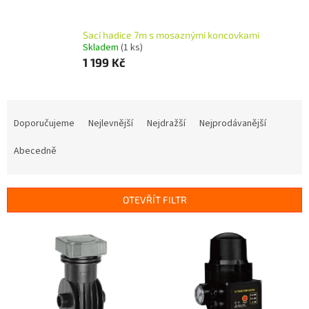
Sací hadice 7m s mosaznými koncovkami
Skladem
(1 ks)
1 199 Kč
Ř
a
Doporučujeme
Nejlevnější
Nejdražší
Nejprodávanější
z
e
Abecedně
n
í
p
OTEVŘÍT FILTR
r
o
V
d
ý
u
p
k
i
t
s
ů
p