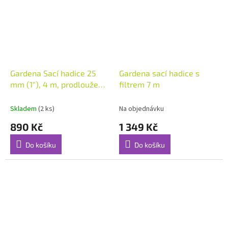
Gardena Sací hadice 25
Gardena sací hadice s
mm (1"), 4 m, prodloužení
filtrem 7 m
sací hadice
Skladem
(2 ks)
Na objednávku
890 Kč
1 349 Kč
Do košíku
Do košíku