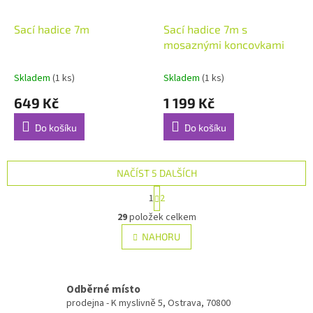
Sací hadice 7m
Sací hadice 7m s
mosaznými koncovkami
Skladem
(1 ks)
Skladem
(1 ks)
649 Kč
1 199 Kč
Do košíku
Do košíku
NAČÍST 5 DALŠÍCH
S
1
2
t
O
r
29
položek celkem
v
á
l
NAHORU
n
á
k
d
o
v
a
á
Odběrné místo
c
n
í
prodejna - K myslivně 5, Ostrava, 70800
í