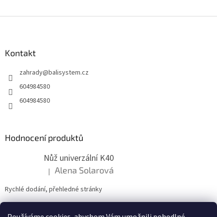
p
r
Z
v
k
á
y
p
v
a
Kontakt
ý
t
p
zahrady
@
balisystem.cz
í
i
s
604984580
u
604984580
Hodnocení produktů
Nůž univerzální K40
Alena Solarová
|
Hodnocení produktu je 5 z 5 hvězdiček.
Rychlé dodání, přehledné stránky