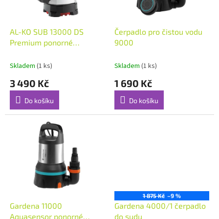
r
o
d
AL-KO SUB 13000 DS
Čerpadlo pro čistou vodu
u
Premium ponorné
9000
k
čerpadlo na čistou vodu
t
Skladem
(1 ks)
Skladem
(1 ks)
ů
3 490 Kč
1 690 Kč
Do košíku
Do košíku
1 875 Kč
–9 %
Gardena 11000
Gardena 4000/1 čerpadlo
Aquasensor ponorné
do sudu