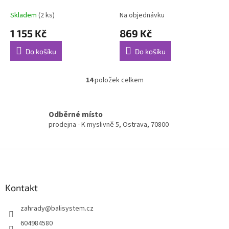
3/4" PR-4GH1915
Skladem
(2 ks)
Na objednávku
1 155 Kč
869 Kč
Do košíku
Do košíku
14
položek celkem
O
v
l
á
Odběrné místo
d
prodejna - K myslivně 5, Ostrava, 70800
a
c
í
Z
p
á
r
p
v
a
Kontakt
k
t
y
zahrady
@
balisystem.cz
í
v
ý
604984580