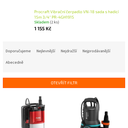
Procraft Vibrační čerpadlo VN-18 sada s hadicí
15m 3/4" PR-4GH1915
Skladem
(2 ks)
1 155 Kč
Ř
a
Doporučujeme
Nejlevnější
Nejdražší
Nejprodávanější
z
e
Abecedně
n
í
p
OTEVŘÍT FILTR
r
o
V
d
ý
u
p
k
i
t
s
ů
p