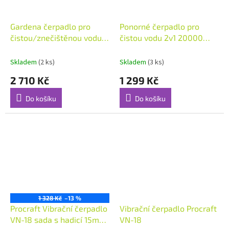
Gardena čerpadlo pro
Ponorné čerpadlo pro
čistou/znečištěnou vodu
čistou vodu 2v1 20000
15000
BASIC, 20.000 l/h, s
plovákovým spínačem
Skladem
(2 ks)
Skladem
(3 ks)
2 710 Kč
1 299 Kč
Do košíku
Do košíku
1 328 Kč
–13 %
Procraft Vibrační čerpadlo
Vibrační čerpadlo Procraft
VN-18 sada s hadicí 15m
VN-18