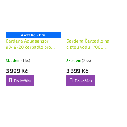
4 499 Kč
–11 %
Gardena Aquasensor
Gardena Čerpadlo na
9049-20 čerpadlo pro
čistou vodu 17000
čistou/znečištěnou vodu
Aquasensor (9036-20)
Skladem
(1 ks)
Skladem
(2 ks)
3 999 Kč
3 399 Kč
Do košíku
Do košíku