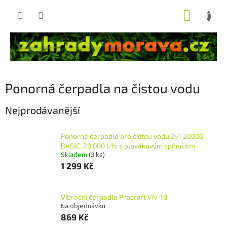
Přejít
NÁKUP
na
obsah
KOŠÍK
Ponorná čerpadla na čistou vodu
Nejprodávanější
Ponorné čerpadlo pro čistou vodu 2v1 20000
BASIC, 20.000 l/h, s plovákovým spínačem
Skladem
(3 ks)
1 299 Kč
Vibrační čerpadlo Procraft VN-18
Na objednávku
869 Kč