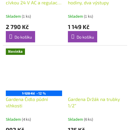
cívkou 24 V AC a regulací
hodiny, dva výstupy
průtoku, FILTER SENTRY
ICV - 1"
Skladem
(1 ks)
Skladem
(1 ks)
2 790 Kč
1 149 Kč
Do košíku
Do košíku
Novinka
1 128 Kč
–12 %
Gardena Čidlo půdní
Gardena Držák na trubky
vlhkosti
1/2“
Skladem
(4 ks)
Skladem
(6 ks)
992 Kč
135 Kč