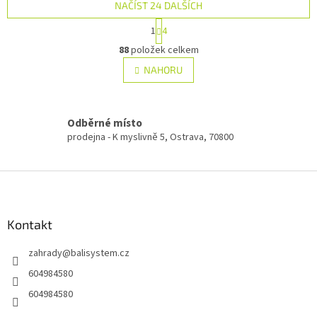
NAČÍST 24 DALŠÍCH
S
1
4
t
O
r
88
položek celkem
v
á
l
NAHORU
n
á
k
d
o
v
a
á
Odběrné místo
c
n
í
prodejna - K myslivně 5, Ostrava, 70800
í
p
r
Z
v
k
á
y
p
v
a
Kontakt
ý
t
p
zahrady
@
balisystem.cz
í
i
s
604984580
u
604984580