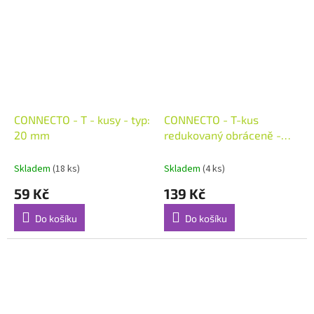
CONNECTO - T - kusy - typ:
CONNECTO - T-kus
20 mm
redukovaný obráceně -
typ: 25x32x25 mm
Skladem
(18 ks)
Skladem
(4 ks)
59 Kč
139 Kč
Do košíku
Do košíku