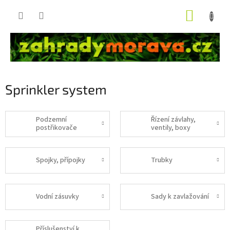
Přejít
NÁKUP
na
obsah
KOŠÍK
Sprinkler system
Podzemní
Řízení závlahy,
postřikovače
ventily, boxy
Spojky, přípojky
Trubky
Vodní zásuvky
Sady k zavlažování
Příslušenství k