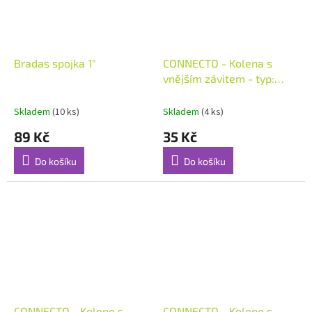
Bradas spojka 1"
CONNECTO - Kolena s
vnějším závitem - typ:
16x1/2"
Skladem
(10 ks)
Skladem
(4 ks)
89 Kč
35 Kč
Do košíku
Do košíku
CONNECTO - Koleno s
CONNECTO - Koleno s