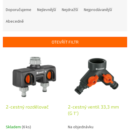
Ř
a
Doporučujeme
Nejlevnější
Nejdražší
Nejprodávanější
z
e
Abecedně
n
í
p
OTEVŘÍT FILTR
r
o
V
d
ý
u
p
k
i
t
s
ů
p
r
o
d
2-cestný rozdělovač
2-cestný ventil 33,3 mm
u
(G 1")
k
t
Skladem
(6 ks)
Na objednávku