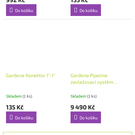
Do košíku
Do košíku
Gardena Konektor 1"-1"
Gardena Pipeline
zavlažovací systém
AquaPrecise, solární
napájení, podzemní, pro
Skladem
(1 ks)
Skladem
(1 ks)
trávníky
135 Kč
9 490 Kč
Do košíku
Do košíku