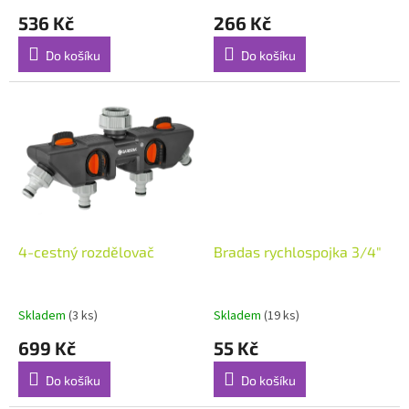
ů
536 Kč
266 Kč
Do košíku
Do košíku
4-cestný rozdělovač
Bradas rychlospojka 3/4"
Skladem
(3 ks)
Skladem
(19 ks)
699 Kč
55 Kč
Do košíku
Do košíku