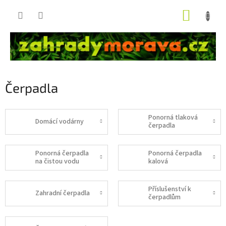
Přejít
NÁKUP
na
obsah
KOŠÍK
Čerpadla
Ponorná tlaková
Domácí vodárny
čerpadla
Ponorná čerpadla
Ponorná čerpadla
na čistou vodu
kalová
Příslušenství k
Zahradní čerpadla
čerpadlům