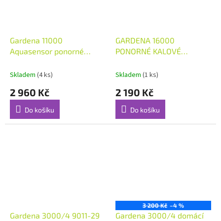
Gardena 11000
GARDENA 16000
Aquasensor ponorné
PONORNÉ KALOVÉ
čerpadlo na čistou vodu
ČERPADLO 230V
Skladem
(4 ks)
Skladem
(1 ks)
2 960 Kč
2 190 Kč
Do košíku
Do košíku
3 200 Kč
–4 %
Gardena 3000/4 9011-29
Gardena 3000/4 domácí