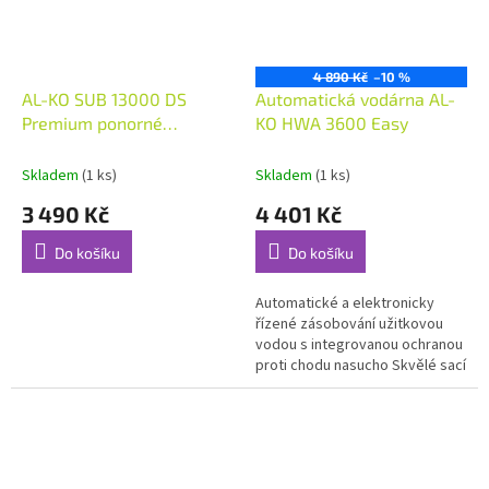
4 890 Kč
–10 %
AL-KO SUB 13000 DS
Automatická vodárna AL-
Premium ponorné
KO HWA 3600 Easy
čerpadlo na čistou vodu
Skladem
(1 ks)
Skladem
(1 ks)
3 490 Kč
4 401 Kč
Do košíku
Do košíku
Automatické a elektronicky
řízené zásobování užitkovou
vodou s integrovanou ochranou
proti chodu nasucho Skvělé sací
výsledky a efektivní průtok
vody díky inovativnímu
systému...