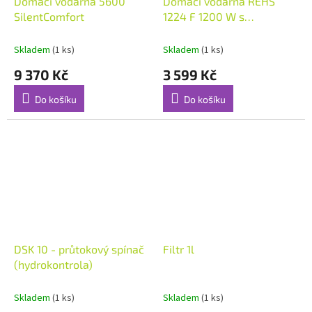
Domácí vodárna 5600
Domácí vodárna REHS
SilentComfort
1224 F 1200 W s
předfiltrem
Skladem
(1 ks)
Skladem
(1 ks)
9 370 Kč
3 599 Kč
Do košíku
Do košíku
DSK 10 - průtokový spínač
Filtr 1l
(hydrokontrola)
Skladem
(1 ks)
Skladem
(1 ks)