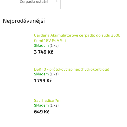
Čerpadla ostatní
Nejprodávanější
Gardena Akumulátorové čerpadlo do sudu 2600
Comf 18V P4A Set
Skladem
(1 ks)
3 749 Kč
DSK 10 - průtokový spínač (hydrokontrola)
Skladem
(1 ks)
1 799 Kč
Sací hadice 7m
Skladem
(1 ks)
649 Kč