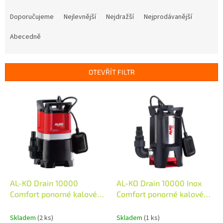
Ř
a
Doporučujeme
Nejlevnější
Nejdražší
Nejprodávanější
z
e
Abecedně
n
í
p
OTEVŘÍT FILTR
r
o
V
d
ý
u
p
k
i
t
s
ů
p
r
o
d
AL-KO Drain 10000
AL-KO Drain 10000 Inox
u
Comfort ponorné kalové
Comfort ponorné kalové
k
čerpadlo
čerpadlo
t
Skladem
(2 ks)
Skladem
(1 ks)