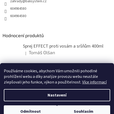
zahrady
@
balisystem.cz
í
i
s
604984580
u
604984580
Hodnocení produktů
Sprej EFFECT proti vosám a sršňům 400ml
Tomáš Olšan
|
Hodnocení produktu je 5 z 5 hvězdiček.
Používáme cookies, abychom Vám umožnili pohodlné
ZDE NÁM MŮŽETE VLOŽIT HODNOCENÍ
prohlížení webu a díky analýze provozu webu neustále
zlepšovali jeho funkce, výkon a použitelnost.
Více informací
Nastavení
Vytvořil Shoptet
Odmítnout
Souhlasím
Copyright 2026
zahradymorava.cz
. Všechna práva vyhrazena.