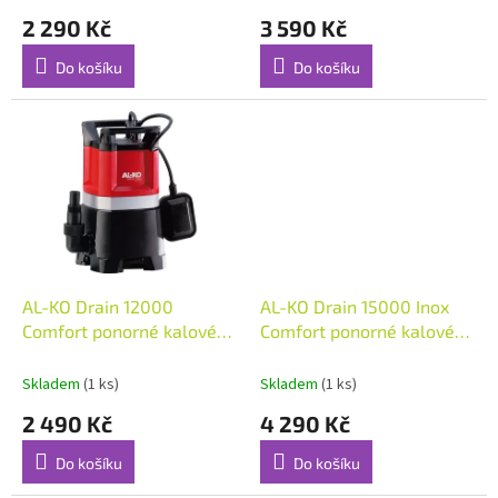
ů
2 290 Kč
3 590 Kč
Do košíku
Do košíku
AL-KO Drain 12000
AL-KO Drain 15000 Inox
Comfort ponorné kalové
Comfort ponorné kalové
čerpadlo
čerpadlo
Skladem
(1 ks)
Skladem
(1 ks)
2 490 Kč
4 290 Kč
Do košíku
Do košíku