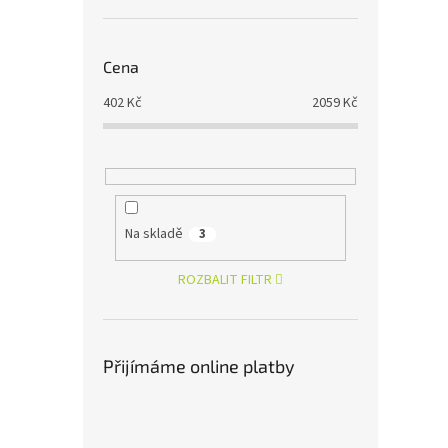
Cena
402
Kč
2059
Kč
Na skladě
3
ROZBALIT FILTR
Přijímáme online platby