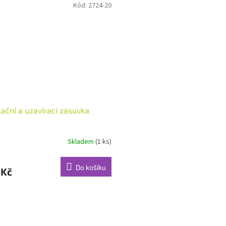
Kód:
2724-20
ační a uzavírací zásuvka
Skladem
(1 ks)
Do košíku
 Kč
O
v
l
á