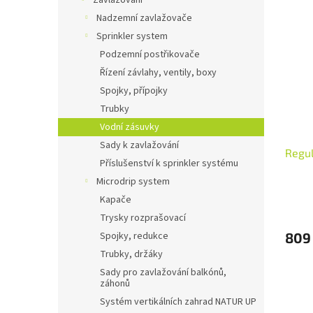
Zavlažování
Nadzemní zavlažovače
Sprinkler system
Podzemní postřikovače
Řízení závlahy, ventily, boxy
Spojky, přípojky
Trubky
Vodní zásuvky
Sady k zavlažování
Regul
Příslušenství k sprinkler systému
Microdrip system
Kapače
Trysky rozprašovací
809
Spojky, redukce
Trubky, držáky
Sady pro zavlažování balkónů,
záhonů
Systém vertikálních zahrad NATUR UP