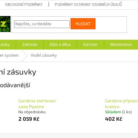
OBCHODNÍ PODMÍNKY
PODMÍNKY OCHRANY OSOBNÍCH ÚDAJŮ
HLEDAT
tavby
Zahrada
Dům a dílna
Kärcher
Mammotion
ler system
Vodní zásuvky
ní zásuvky
odávanější
Gardena startovací
Gardena připojo
sada Pipeline
krabice
Na objednávku
Skladem
(1 ks)
2 059 Kč
402 Kč