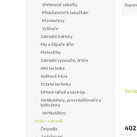
n
a
Vřetenové sekačky
Dopor
e
z
Příslušenství k sekačkám
l
e
Křovinořezy
V
n
Vyžínače
ý
í
Zahradní traktory
p
p
i
r
Pily a štípače dříví
s
o
Plotostřihy
p
d
Zahradní vysavače, drtiče
r
u
AKU technika
o
k
Sněhová fréza
d
t
Ostatní technika
u
ů
Garde
k
Dětské nářadí a nástroje
t
Vertikutátory, provzdušňovače a
ů
kultivátory
Vertikutátory
Voda v zahradě
402
Čerpadla