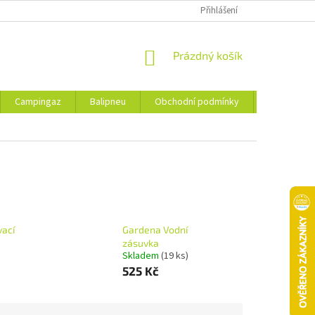
Přihlášení
NÁKUPNÍ
Prázdný košík
KOŠÍK
Campingaz
Balipneu
Obchodní podmínky
Kontakty
vací
Gardena Vodní
zásuvka
Skladem
(19 ks)
525 Kč