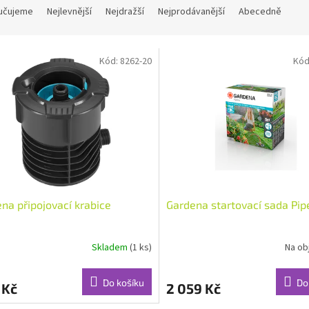
učujeme
Nejlevnější
Nejdražší
Nejprodávanější
Abecedně
Kód:
8262-20
Kód
na připojovací krabice
Gardena startovací sada Pip
Skladem
(1 ks)
Na ob
Do košíku
Do
 Kč
2 059 Kč