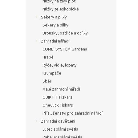
Nůžky na živý plot
Nůžky teleskopické
Sekery a pilky
Sekery a pilky
Brousky, ostřiče a ocílky
Zahradní nářadí
COMBI SYSTÉM Gardena
Hrábě
Rýče, vidle, lopaty
Krumpáče
Sběr
Malé zahradní nářadí
QUIK FIT Fiskars
OneClick Fiskars
Příslušenství pro zahradní nářadí
Zahradní osvětlení
Lutec solární světla
Rabalux solární světla