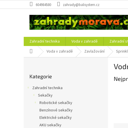
Přejít
604984580
zahrady@balisystem.cz
na
obsah
Zahradní technika
Voda v zahradě
Zahradní s
Domů
Voda v zahradě
Zavlažování
Sprink
P
Vod
o
Přeskočit
s
Kategorie
kategorie
Nejpr
t
r
Zahradní technika
a
Sekačky
n
Robotické sekačky
n
í
Benzínové sekačky
p
Elektrické sekačky
a
AKU sekačky
Ř