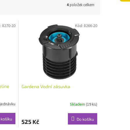
4
položek celkem
:
8270-20
Kód:
8266-20
eline
Gardena Vodní zásuvka
jednávku
Skladem
(19 ks)
Průměrné
hodnocení
produktu
 košíku
Do košíku
525 Kč
je
5,0