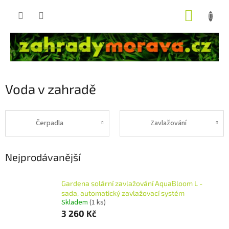
Přejít
NÁKUP
na
obsah
KOŠÍK
Voda v zahradě
Čerpadla
Zavlažování
Nejprodávanější
Gardena solární zavlažování AquaBloom L -
sada, automatický zavlažovací systém
Skladem
(1 ks)
3 260 Kč