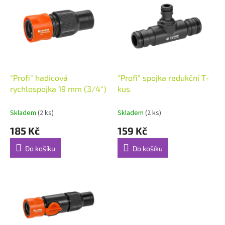
ý
u
p
k
i
t
s
ů
p
r
o
d
"Profi" hadicová
"Profi" spojka redukční T-
u
rychlospojka 19 mm (3/4")
kus
k
t
Skladem
(2 ks)
Skladem
(2 ks)
ů
185 Kč
159 Kč
Do košíku
Do košíku