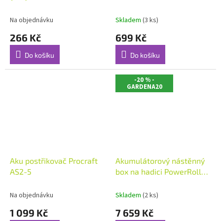
Na objednávku
Skladem
(3 ks)
266 Kč
699 Kč
Do košíku
Do košíku
-20 % -
GARDENA20
Aku postřikovač Procraft
Akumulátorový nástěnný
AS2-5
box na hadici PowerRoll
XL
Na objednávku
Skladem
(2 ks)
1 099 Kč
7 659 Kč