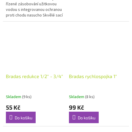
řízené zásobování užitkovou
vodou s integrovanou ochranou
proti chodu nasucho Skvělé sací
výsledky a efektivní průtok
vody díky inovativnímu
systému...
Bradas redukce 1/2" - 3/4"
Bradas rychlospojka 1"
Skladem
(9 ks)
Skladem
(8 ks)
55 Kč
99 Kč
Do košíku
Do košíku