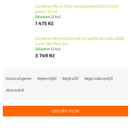
Gardena Micro-Drip-zavlažování keřů/živých
plotů (50 m)
Skladem
(1 ks)
1 475 Kč
Gardena Akumulátorové čerpadlo do sudu 2600
Comf 18V P4A Set
Skladem
(1 ks)
3 749 Kč
Ř
a
Doporučujeme
Nejlevnější
Nejdražší
Nejprodávanější
z
e
Abecedně
n
í
p
OTEVŘÍT FILTR
r
o
V
d