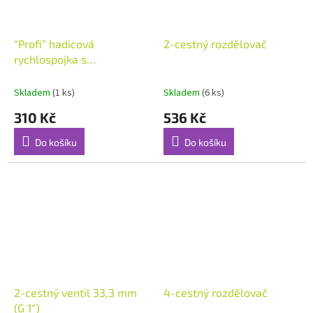
“Profi” hadicová
2-cestný rozdělovač
rychlospojka s
regulovatelným ventilem
19 mm (3/4") 2819-20
Skladem
(1 ks)
Skladem
(6 ks)
310 Kč
536 Kč
Do košíku
Do košíku
2-cestný ventil 33,3 mm
4-cestný rozdělovač
(G 1")