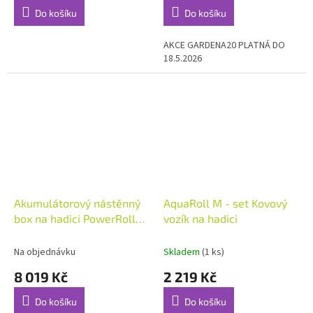
Do košíku
Do košíku
AKCE GARDENA20 PLATNÁ DO
18.5.2026
Akumulátorový nástěnný
AquaRoll M - set Kovový
box na hadici PowerRoll
vozík na hadici
XXL - sada, 40 m, bílý
Na objednávku
Skladem
(1 ks)
8 019 Kč
2 219 Kč
Do košíku
Do košíku