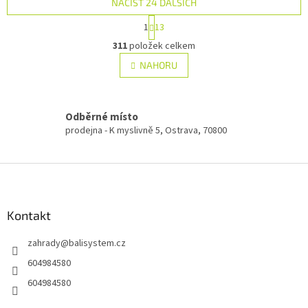
NAČÍST 24 DALŠÍCH
S
1
13
t
O
r
311
položek celkem
v
á
l
NAHORU
n
á
k
d
o
v
a
á
Odběrné místo
c
n
í
prodejna - K myslivně 5, Ostrava, 70800
í
p
r
Z
v
k
á
y
p
v
a
Kontakt
ý
t
p
zahrady
@
balisystem.cz
í
i
s
604984580
u
604984580