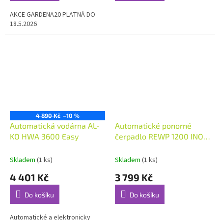
AKCE GARDENA20 PLATNÁ DO
18.5.2026
4 890 Kč
–10 %
Automatická vodárna AL-
Automatické ponorné
KO HWA 3600 Easy
čerpadlo REWP 1200 INOX
1200 W
Skladem
(1 ks)
Skladem
(1 ks)
4 401 Kč
3 799 Kč
Do košíku
Do košíku
Automatické a elektronicky