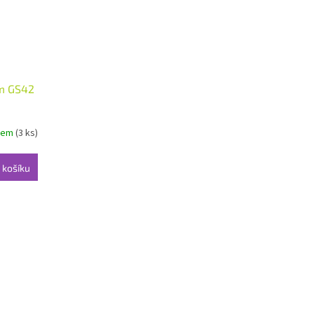
em GS42
dem
(3 ks)
 košíku