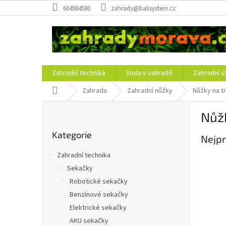
Přejít
604984580
zahrady@balisystem.cz
na
obsah
Zahradní technika
Voda v zahradě
Zahradní s
Domů
Zahrada
Zahradní nůžky
Nůžky na t
P
Nůž
o
Přeskočit
s
Kategorie
kategorie
Nejpr
t
r
Zahradní technika
a
Sekačky
n
Robotické sekačky
n
í
Benzínové sekačky
p
Elektrické sekačky
a
AKU sekačky