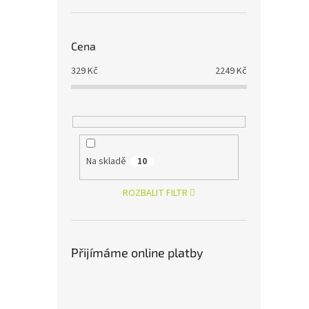
Cena
329
Kč
2249
Kč
Na skladě
10
ROZBALIT FILTR
Přijímáme online platby