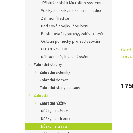
Příslušenství k MicroDrip systému
Vozíky a držáky na zahradní hadice
Zahradní hadice
Hadicové spojky, šroubení
Postřikovače, sprchy, zalévací tyče
Ostatní pomůcky pro zavlažování
CLEAN SYSTÉM
Gard
trávu
Náhradní díly k zavlažování
Zahradní stavby
Zahradní skleníky
Zahradní domky
1 76
Zahradní stany a altány
Zahrada
Zahradní nůžky
Nůžky na větve
Nůžky na stromy
Nůžky na trávu