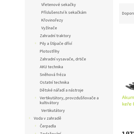
n
Vřetenové sekačky
Ř
e
a
Příslušenství k sekačkám
Dopor
l
z
Křovinořezy
e
Vyžínače
V
n
Zahradní traktory
ý
í
Pily a štípače dříví
p
p
Plotostřihy
i
r
s
o
Zahradní vysavače, drtiče
p
d
AKU technika
r
u
Sněhová fréza
o
k
Ostatní technika
d
t
Dětské nářadí a nástroje
u
ů
Akumu
k
Vertikutátory, provzdušňovače a
kultivátory
keře 
t
Vertikutátory
ů
Voda v zahradě
Čerpadla
1 97