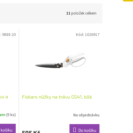
11
položek celkem
:
9888-20
Kód:
1026917
vu a
Fiskars nůžky na trávu GS41, bílé
dem
(5 ks)
Na objednávku
 košíku
Do košíku
595 Kč