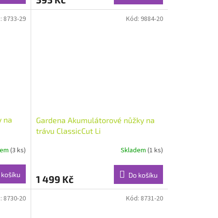
:
8733-29
Kód:
9884-20
y na
Gardena Akumulátorové nůžky na
trávu ClassicCut Li
dem
(3 ks)
Skladem
(1 ks)
Průměrné
hodnocení
produktu
 košíku
Do košíku
1 499 Kč
je
5,0
z
:
8730-20
Kód:
8731-20
5
hvězdiček.