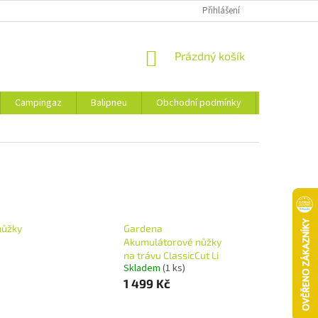
Přihlášení
NÁKUPNÍ
Prázdný košík
KOŠÍK
Campingaz
Balipneu
Obchodní podmínky
Kontakty
nůžky
Gardena
Akumulátorové nůžky
na trávu ClassicCut Li
Skladem
(1 ks)
1 499 Kč