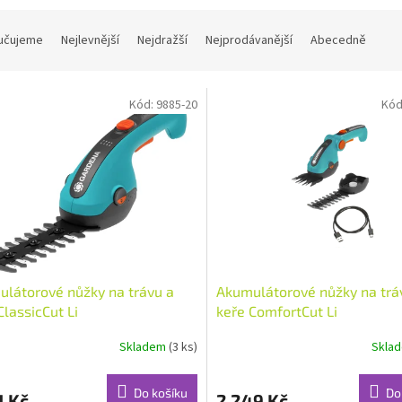
učujeme
Nejlevnější
Nejdražší
Nejprodávanější
Abecedně
Kód:
9885-20
Kód
látorové nůžky na trávu a
Akumulátorové nůžky na trá
ClassicCut Li
keře ComfortCut Li
Skladem
(3 ks)
Skla
Do košíku
Do
1 Kč
2 249 Kč