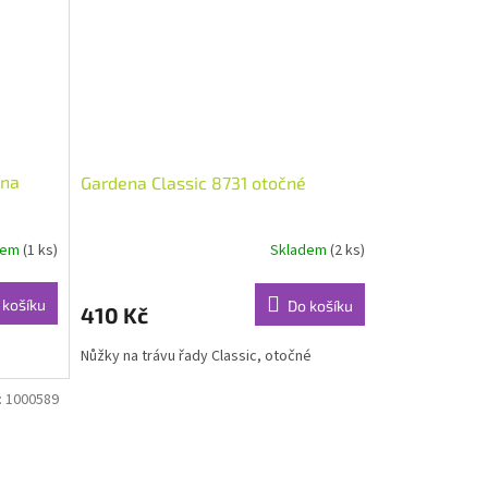
 na
Gardena Classic 8731 otočné
dem
(1 ks)
Skladem
(2 ks)
 košíku
Do košíku
410 Kč
Nůžky na trávu řady Classic, otočné
:
1000589