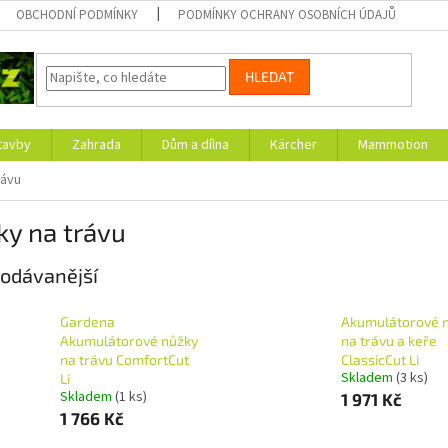
OBCHODNÍ PODMÍNKY
PODMÍNKY OCHRANY OSOBNÍCH ÚDAJŮ
HLEDAT
tavby
Zahrada
Dům a dílna
Kärcher
Mammotion
rávu
ky na trávu
odávanější
Gardena
Akumulátorové 
Akumulátorové nůžky
na trávu a keře
na trávu ComfortCut
ClassicCut Li
Skladem
(3 ks)
Li
Skladem
(1 ks)
1 971 Kč
1 766 Kč