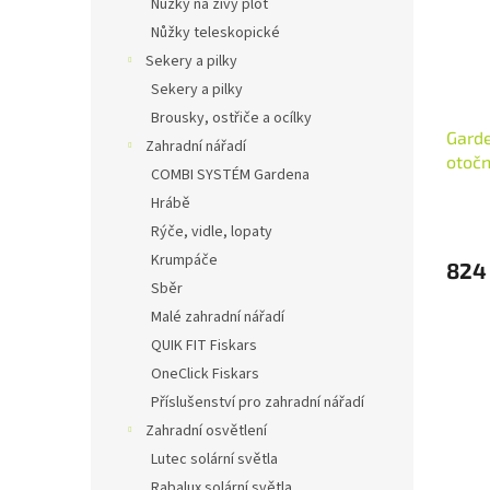
Nůžky na živý plot
Nůžky teleskopické
Sekery a pilky
Sekery a pilky
Brousky, ostřiče a ocílky
Garde
Zahradní nářadí
otoč
COMBI SYSTÉM Gardena
Hrábě
Rýče, vidle, lopaty
Krumpáče
824
Sběr
Malé zahradní nářadí
QUIK FIT Fiskars
OneClick Fiskars
Příslušenství pro zahradní nářadí
Zahradní osvětlení
Lutec solární světla
Rabalux solární světla