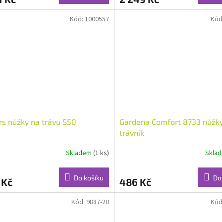
Kód:
1000557
Kód
rs nůžky na trávu S50
Gardena Comfort 8733 nůžk
trávník
Skladem
(1 ks)
Skla
Do košíku
Do
 Kč
486 Kč
Kód:
9887-20
Kód