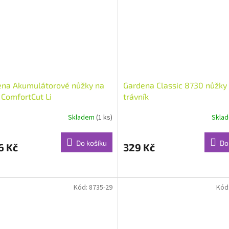
ena Akumulátorové nůžky na
Gardena Classic 8730 nůžky
 ComfortCut Li
trávník
Skladem
(1 ks)
Skla
Do košíku
Do
6 Kč
329 Kč
Kód:
8735-29
Kód