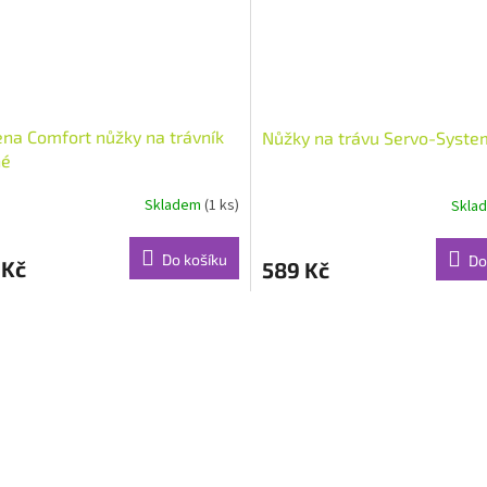
na Comfort nůžky na trávník
Nůžky na trávu Servo-Syst
né
Skladem
(1 ks)
Skla
Do košíku
Do
 Kč
589 Kč
O
v
l
á
d
a
c
í
p