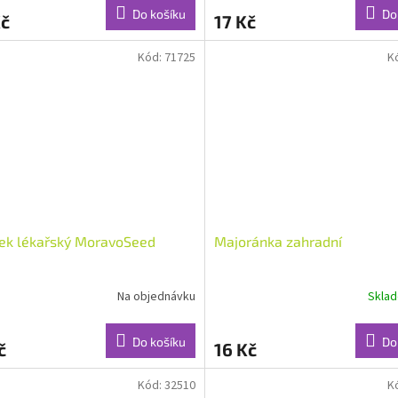
Do košíku
Do
Kč
17 Kč
Kód:
71725
K
ek lékařský MoravoSeed
Majoránka zahradní
Na objednávku
Skla
Do košíku
Do
č
16 Kč
Kód:
32510
K