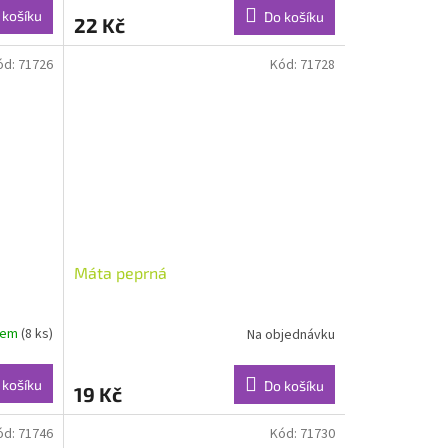
 košíku
Do košíku
22 Kč
ód:
71726
Kód:
71728
Máta peprná
dem
(8 ks)
Na objednávku
 košíku
Do košíku
19 Kč
ód:
71746
Kód:
71730