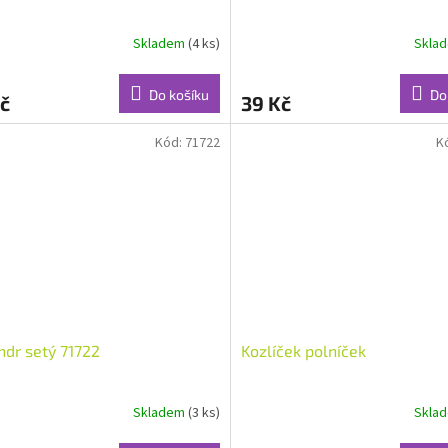
Skladem
(4 ks)
Skla
Do košíku
Do
č
39 Kč
Kód:
71722
K
ndr setý 71722
Kozlíček polníček
Skladem
(3 ks)
Skla