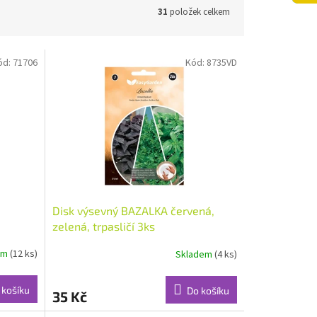
31
položek celkem
ód:
71706
Kód:
8735VD
Disk výsevný BAZALKA červená,
zelená, trpasličí 3ks
em
(12 ks)
Skladem
(4 ks)
 košíku
Do košíku
35 Kč