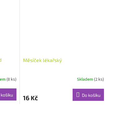
d
Měsíček lékařský
dem
(8 ks)
Skladem
(2 ks)
 košíku
Do košíku
16 Kč