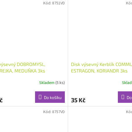
Kód:
8751VD
Kó
 výsevný DOBROMYSL,
Disk výsevný Kerblík COMM
REJKA, MEDUŇKA 3ks
ESTRAGON, KORIANDR 3ks
Skladem
(5 ks)
Skla
Do košíku
Do
č
35 Kč
Kód:
8757VD
Kó