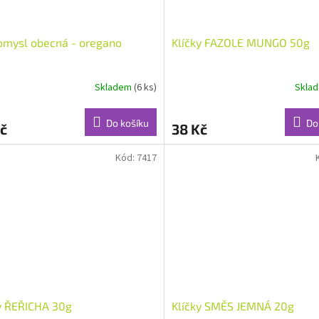
omysl obecná - oregano
Klíčky FAZOLE MUNGO 50g
Skladem
(6 ks)
Skla
Do košíku
Do
č
38 Kč
Kód:
7417
y ŘEŘICHA 30g
Klíčky SMĚS JEMNÁ 20g