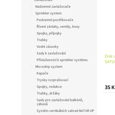
Zavlažování
Nadzemní zavlažovače
Sprinkler system
Podzemní postřikovače
Řízení závlahy, ventily, boxy
Spojky, přípojky
Trubky
Vodní zásuvky
Sady k zavlažování
Disk
Příslušenství k sprinkler systému
SATU
Microdrip system
Kapače
Trysky rozprašovací
35 K
Spojky, redukce
Trubky, držáky
Sady pro zavlažování balkónů,
záhonů
Systém vertikálních zahrad NATUR UP