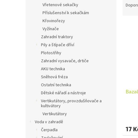
n
a
Vřetenové sekačky
Dopor
e
z
Příslušenství k sekačkám
l
e
Křovinořezy
V
n
Vyžínače
ý
í
Zahradní traktory
p
p
i
r
Pily a štípače dříví
s
o
Plotostřihy
p
d
Zahradní vysavače, drtiče
r
u
AKU technika
o
k
Sněhová fréza
d
t
Ostatní technika
u
ů
Bazal
k
Dětské nářadí a nástroje
t
Vertikutátory, provzdušňovače a
ů
kultivátory
Vertikutátory
Voda v zahradě
17 K
Čerpadla