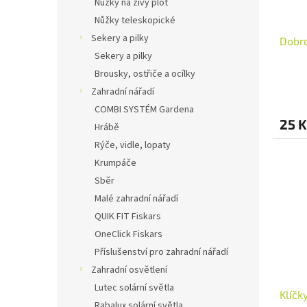
Nůžky na živý plot
Nůžky teleskopické
Sekery a pilky
Dobr
Sekery a pilky
Brousky, ostřiče a ocílky
Zahradní nářadí
COMBI SYSTÉM Gardena
25 K
Hrábě
Rýče, vidle, lopaty
Krumpáče
Sběr
Malé zahradní nářadí
QUIK FIT Fiskars
OneClick Fiskars
Příslušenství pro zahradní nářadí
Zahradní osvětlení
Lutec solární světla
Klíčk
Rabalux solární světla