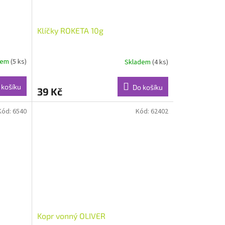
Klíčky ROKETA 10g
dem
(5 ks)
Skladem
(4 ks)
 košíku
Do košíku
39 Kč
Kód:
6540
Kód:
62402
Kopr vonný OLIVER