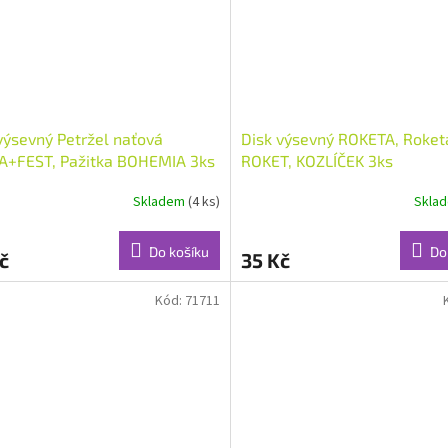
výsevný Petržel naťová
Disk výsevný ROKETA, Roke
A+FEST, Pažitka BOHEMIA 3ks
ROKET, KOZLÍČEK 3ks
Skladem
(4 ks)
Skla
Do košíku
Do
č
35 Kč
Kód:
71711