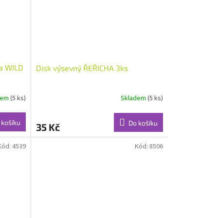
ta WILD
Disk výsevný ŘEŘICHA 3ks
dem
(5 ks)
Skladem
(5 ks)
 košíku
Do košíku
35 Kč
Kód:
4539
Kód:
8506