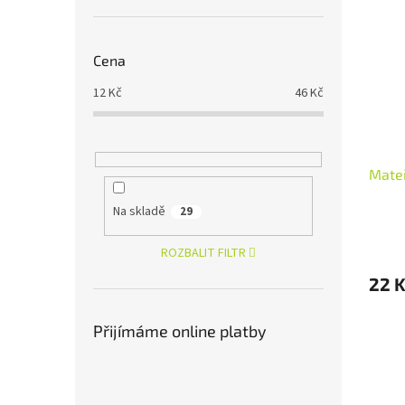
Cena
12
Kč
46
Kč
Mate
Na skladě
29
ROZBALIT FILTR
22 
Přijímáme online platby