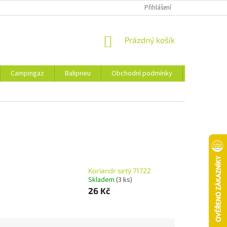
Přihlášení
NÁKUPNÍ
Prázdný košík
KOŠÍK
Campingaz
Balipneu
Obchodní podmínky
Kontakty
Koriandr setý 71722
Skladem
(3 ks)
26 Kč