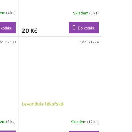
dem
(4 ks)
Skladem
(3 ks)
 košíku
Do košíku
20 Kč
ód:
62500
Kód:
71724
Levandule lékařská
dem
(2 ks)
Skladem
(12 ks)