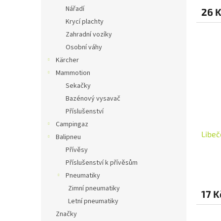
Nářadí
26 
Krycí plachty
Zahradní vozíky
Osobní váhy
Kärcher
Mammotion
Sekačky
Bazénový vysavač
Příslušenství
Campingaz
Libeč
Balipneu
Přívěsy
Příslušenství k přívěsům
Pneumatiky
Zimní pneumatiky
17 K
Letní pneumatiky
Značky