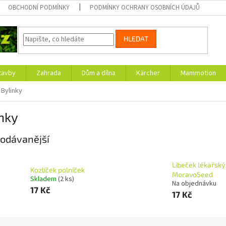
OBCHODNÍ PODMÍNKY
PODMÍNKY OCHRANY OSOBNÍCH ÚDAJŮ
HLEDAT
tavby
Zahrada
Dům a dílna
Kärcher
Mammotion
Bylinky
nky
odávanější
Libeček lékařský
Kozlíček polníček
MoravoSeed
Skladem
(2 ks)
Na objednávku
17 Kč
17 Kč