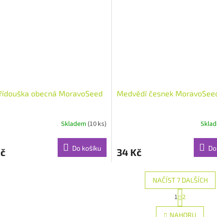
řídouška obecná MoravoSeed
Medvědí česnek MoravoSee
Skladem
(10 ks)
Skla
Do košíku
Do
Kč
34 Kč
NAČÍST 7 DALŠÍCH
S
1
2
O
t
r
v
NAHORU