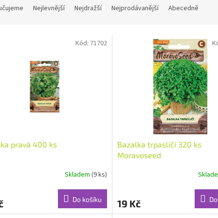
učujeme
Nejlevnější
Nejdražší
Nejprodávanější
Abecedně
Kód:
71702
K
ka pravá 400 ks
Bazalka trpasličí 320 ks
Moravoseed
Skladem
(9 ks)
Sklad
Do košíku
Do
č
19 Kč