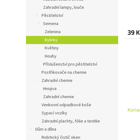
Zahradní lampy, louče
Pěstitelství
Semena
39 K
Zelenina
Bylinky
Květiny
Houby
Příslušenství pro pěstitelství
Postřikovače na chemie
Zahradní chemie
Hnojiva
Zahradní chemie
Venkovní odpadkové koše
Koria
Sypací vozíky
Zahradní plachty, fólie a textilie
Dům a dílna
Robitický čistič oken