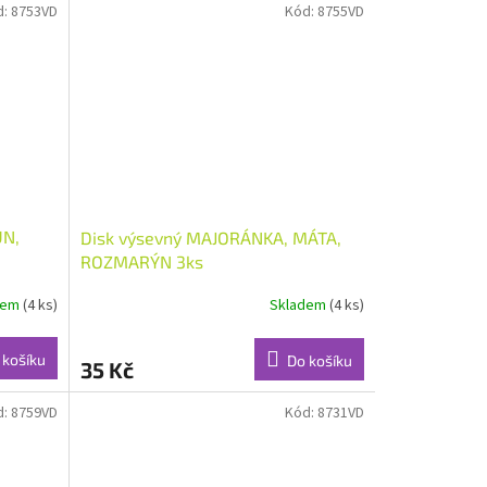
d:
8753VD
Kód:
8755VD
UN,
Disk výsevný MAJORÁNKA, MÁTA,
ROZMARÝN 3ks
dem
(4 ks)
Skladem
(4 ks)
 košíku
Do košíku
35 Kč
d:
8759VD
Kód:
8731VD