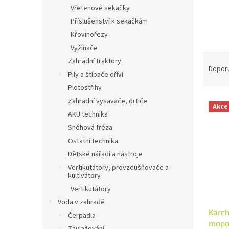
n
Vřetenové sekačky
e
Příslušenství k sekačkám
l
Křovinořezy
Vyžínače
Ř
Zahradní traktory
a
Dopor
Pily a štípače dříví
z
Plotostřihy
e
V
n
Zahradní vysavače, drtiče
Akce
ý
í
AKU technika
p
p
Sněhová fréza
i
r
Ostatní technika
s
o
Dětské nářadí a nástroje
p
d
Vertikutátory, provzdušňovače a
r
u
kultivátory
o
k
Vertikutátory
d
t
u
ů
Voda v zahradě
Kärch
k
Čerpadla
mopo
t