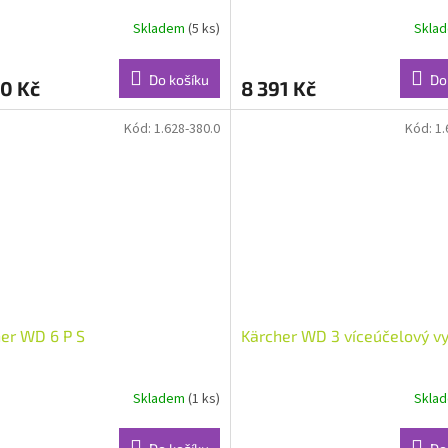
R
R
Skladem
(5 ks)
Skla
M
Do košíku
Do
0 Kč
8 391 Kč
A
A
Kód:
1.628-380.0
Kód:
1.
er WD 6 P S
Kärcher WD 3 víceúčelový v
Skladem
(1 ks)
Skla
Průměrné
hodnocení
produktu