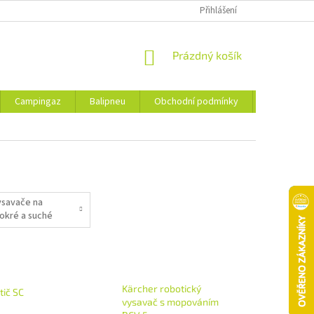
Přihlášení
NÁKUPNÍ
Prázdný košík
KOŠÍK
Campingaz
Balipneu
Obchodní podmínky
Kontakty
ysavače na
okré a suché
ysávání
Kärcher robotický
tič SC
vysavač s mopováním