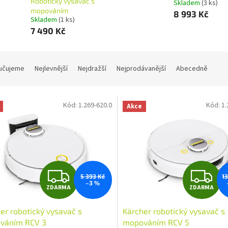
Robotický vysavač s
Skladem
(3 ks)
mopováním
8 993 Kč
Skladem
(1 ks)
7 490 Kč
učujeme
Nejlevnější
Nejdražší
Nejprodávanější
Abecedně
Kód:
1.269-620.0
Kód:
1.
Akce
Z
Z
5 393 Kč
1
–3 %
ZDARMA
ZDARMA
D
D
er robotický vysavač s
Kärcher robotický vysavač s
A
A
váním RCV 3
mopováním RCV 5