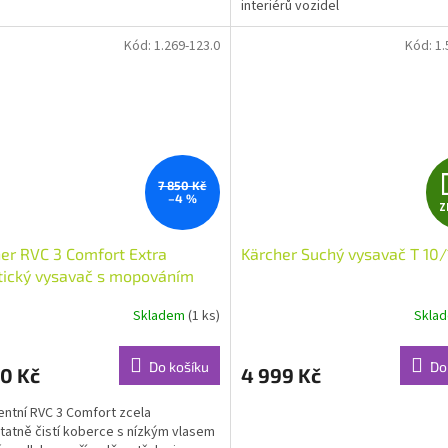
interiérů vozidel
Kód:
1.269-123.0
Kód:
1.
7 850 Kč
–4 %
Z
er RVC 3 Comfort Extra
Kärcher Suchý vysavač T 10/
tický vysavač s mopováním
Skladem
(1 ks)
Skla
Do košíku
Do
0 Kč
4 999 Kč
gentní RVC 3 Comfort zcela
atně čistí koberce s nízkým vlasem