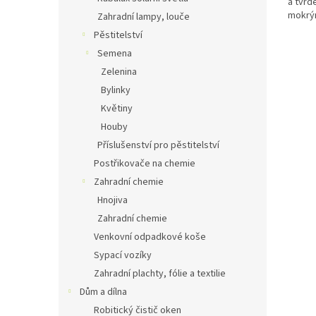
a tvrd
mokrým
Zahradní lampy, louče
automa
Pěstitelství
Semena
Zelenina
Bylinky
Květiny
Houby
Příslušenství pro pěstitelství
Postřikovače na chemie
Zahradní chemie
Hnojiva
Zahradní chemie
Venkovní odpadkové koše
Sypací vozíky
Zahradní plachty, fólie a textilie
Dům a dílna
Robitický čistič oken