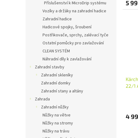
5 99
Příslušenství k MicroDrip systému
Vozíky a držáky na zahradní hadice
Zahradní hadice
Hadicové spojky, šroubení
Postřikovače, sprchy, zalévací tyče
Ostatní pomůcky pro zavlažování
CLEAN SYSTÉM
Náhradní díly k zavlažování
Zahradní stavby
Zahradní skleníky
Kärc
Zahradní domky
22/1 
Zahradní stany a altány
Zahrada
Zahradní nůžky
Nůžky na větve
4 9
Nůžky na stromy
Nůžky na trávu