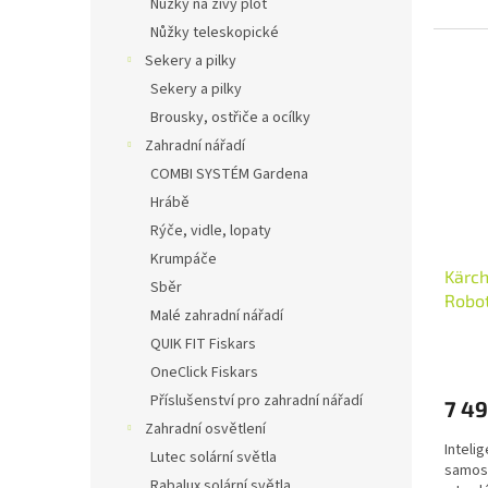
Nůžky na živý plot
Nůžky teleskopické
Sekery a pilky
Sekery a pilky
Brousky, ostřiče a ocílky
Zahradní nářadí
COMBI SYSTÉM Gardena
Hrábě
Rýče, vidle, lopaty
Krumpáče
Kärch
Sběr
Robo
Malé zahradní nářadí
QUIK FIT Fiskars
OneClick Fiskars
Příslušenství pro zahradní nářadí
7 49
Zahradní osvětlení
Inteli
Lutec solární světla
samost
Rabalux solární světla