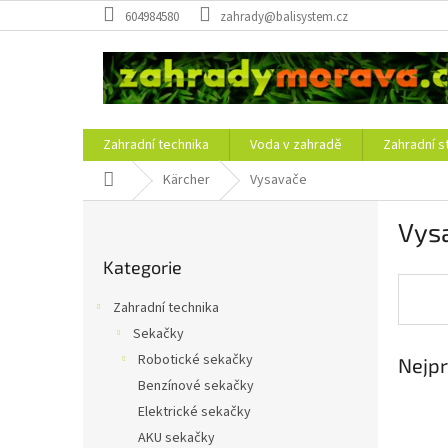
Přejít
604984580
zahrady@balisystem.cz
na
obsah
Zahradní technika
Voda v zahradě
Zahradní s
Domů
Kärcher
Vysavače
P
Vys
o
Přeskočit
s
Kategorie
kategorie
t
r
Zahradní technika
a
Sekačky
n
Robotické sekačky
Nejpr
n
í
Benzínové sekačky
p
Elektrické sekačky
a
AKU sekačky