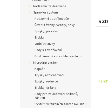
Zavlažování
ů
Nadzemní zavlažovače
Sprinkler system
Podzemní postřikovače
5 20
Řízení závlahy, ventily, boxy
Spojky, přípojky
Trubky
Vodní zásuvky
Sady k zavlažování
Příslušenství k sprinkler systému
Microdrip system
Kapače
Trysky rozprašovací
Kärch
Spojky, redukce
Trubky, držáky
Sady pro zavlažování balkónů,
záhonů
Systém vertikálních zahrad NATUR UP