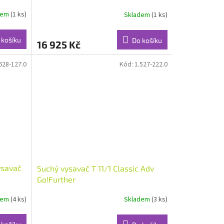
dem
(1 ks)
Skladem
(1 ks)
M
 košíku
Do košíku
16 925 Kč
628-127.0
Kód:
1.527-222.0
ysavač
Suchý vysavač T 11/1 Classic Adv
Go!Further
dem
(4 ks)
Skladem
(3 ks)