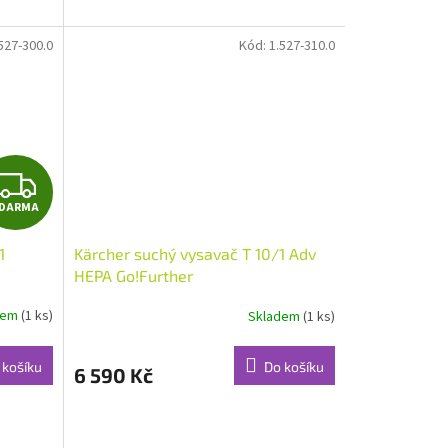
527-300.0
Kód:
1.527-310.0
Z
DARMA
D
1
Kärcher suchý vysavač T 10/1 Adv
A
HEPA Go!Further
R
dem
(1 ks)
Skladem
(1 ks)
Průměrné
hodnocení
M
produktu
 košíku
Do košíku
6 590 Kč
je
A
5,0
z
5