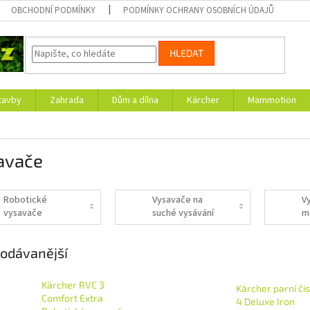
OBCHODNÍ PODMÍNKY
PODMÍNKY OCHRANY OSOBNÍCH ÚDAJŮ
HLEDAT
tavby
Zahrada
Dům a dílna
Kärcher
Mammotion
avače
Robotické
Vysavače na
V
vysavače
suché vysávání
m
v
odávanější
Kärcher RVC 3
Kärcher parní čis
Comfort Extra
4 Deluxe Iron