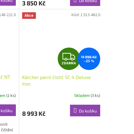
 košíku
Do košíku
3 850 Kč
148-221.0
Kód:
1.513-462.0
Akce
Z
11 990 Kč
–25 %
ZDARMA
D
ač NT
Kärcher parní čistič SC 4 Deluxe
A
Iron
R
dem
(1 ks)
Skladem
(3 ks)
M
 košíku
Do košíku
8 993 Kč
A
osti
 čištění