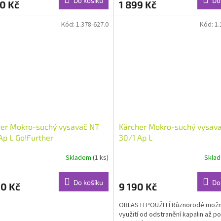
Do košíku
Do
0 Kč
1 899 Kč
je
5,0
z
Kód:
1.378-627.0
Kód:
1.
5
hvězdiček.
her Mokro-suchý vysavač NT
Kärcher Mokro-suchý vysav
Ap L Go!Further
30/1 Ap L
Skladem
(1 ks)
Skla
Do košíku
Do
90 Kč
9 190 Kč
OBLASTI POUŽITÍ Různorodé možn
využití od odstranění kapalin až po