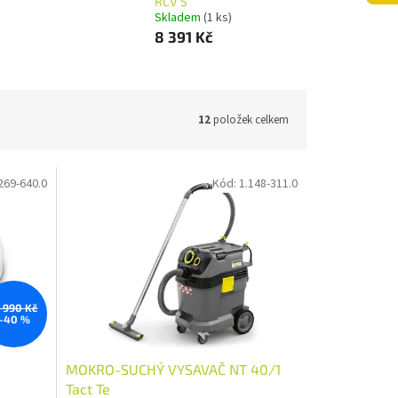
RCV 5
Skladem
(1 ks)
8 391 Kč
12
položek celkem
269-640.0
Kód:
1.148-311.0
3 990 Kč
–40 %
MOKRO-SUCHÝ VYSAVAČ NT 40/1
Tact Te