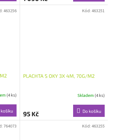
d:
463256
Kód:
463251
/M2
PLACHTA S OKY 3X 4M, 70G/M2
dem
(4 ks)
Skladem
(4 ks)
 košíku
Do košíku
95 Kč
d:
764073
Kód:
463255