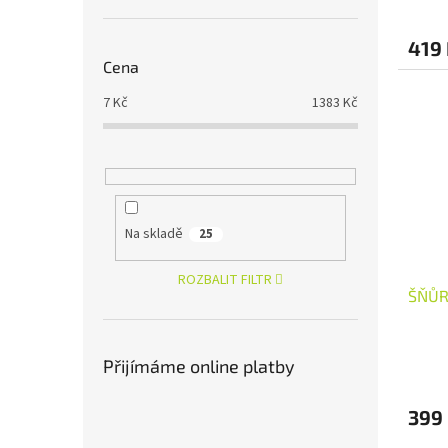
419
Cena
7
Kč
1383
Kč
Na skladě
25
ROZBALIT FILTR
ŠŇŮR
Přijímáme online platby
399