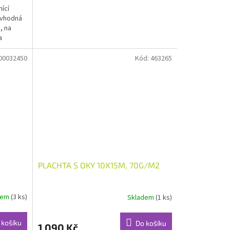
nící
 vhodná
, na
a
00032450
Kód:
463265
PLACHTA S OKY 10X15M, 70G/M2
dem
(3 ks)
Skladem
(1 ks)
 košíku
Do košíku
1 090 Kč