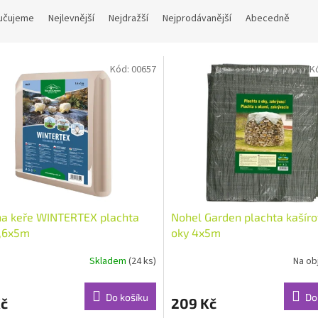
učujeme
Nejlevnější
Nejdražší
Nejprodávanější
Abecedně
Kód:
00657
K
na keře WINTERTEX plachta
Nohel Garden plachta kašíro
1,6x5m
oky 4x5m
Skladem
(24 ks)
Na ob
Do košíku
Do
Kč
209 Kč