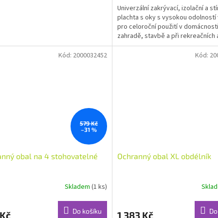
Univerzální zakrývací, izolační a stí
plachta s oky s vysokou odolností
pro celoroční použití v domácnosti
zahradě, stavbě a při rekreačních 
sportovních...
Kód:
2000032452
Kód:
20
579 Kč
–31 %
nný obal na 4 stohovatelné
Ochranný obal XL obdélník
Skladem
(1 ks)
Skla
Do košíku
Do
 Kč
1 383 Kč