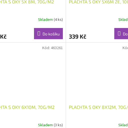
HTA S OKY 5X 8M, 70G/M2
PLACHTA S OKY 5X6M ZE, 1
Skladem
(4 ks)
Skla
Do košíku
Do
 Kč
339 Kč
Kód:
463261
Kó
HTA S OKY 6X10M, 70G/M2
PLACHTA S OKY 8X12M, 70G
Skladem
(3 ks)
Skla