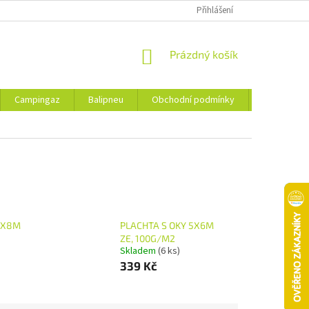
Přihlášení
NÁKUPNÍ
Prázdný košík
KOŠÍK
Campingaz
Balipneu
Obchodní podmínky
Kontakty
5X8M
PLACHTA S OKY 5X6M
ZE, 100G/M2
Skladem
(6 ks)
339 Kč