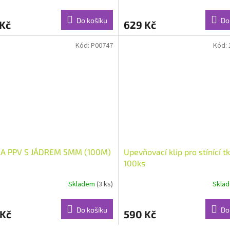
Do košíku
Do
 Kč
629 Kč
Kód:
P00747
Kód:
A PPV S JÁDREM 5MM (100M)
Upevňovací klip pro stínící t
100ks
Skladem
(3 ks)
Skla
Do košíku
Do
 Kč
590 Kč