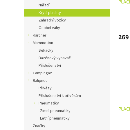
PLAC
Nářadí
Krycí plachty
Zahradní vozíky
Osobní váhy
Kärcher
269
Mammotion
Sekačky
Bazénový vysavač
Příslušenství
Campingaz
Balipneu
Přívěsy
Příslušenství k přívěsům
Pneumatiky
PLAC
Zimní pneumatiky
Letní pneumatiky
Značky