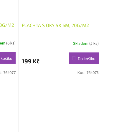
00G/M2
PLACHTA S OKY 5X 6M, 70G/M2
dem
(6 ks)
Skladem
(5 ks)
 košíku
Do košíku
199 Kč
d:
764077
Kód:
764078