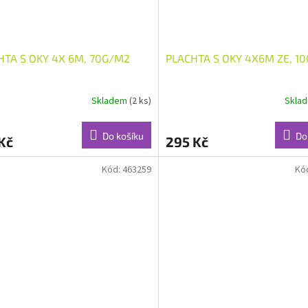
HTA S OKY 4X 6M, 70G/M2
PLACHTA S OKY 4X6M ZE, 1
Skladem
(2 ks)
Skla
Do košíku
Do
Kč
295 Kč
Kód:
463259
Kó