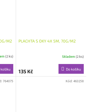
00G/M2
PLACHTA S OKY 4X 5M, 70G/M2
dem
(2 ks)
Skladem
(2 ks)
 košíku
Do košíku
135 Kč
d:
764075
Kód:
463258