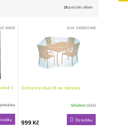
26
položek celkem
ód:
00693
Kód:
2000032448
vaná s
Ochranný obal M na nábytek
jednávku
Skladem
(2 ks)
 košíku
Do košíku
999 Kč