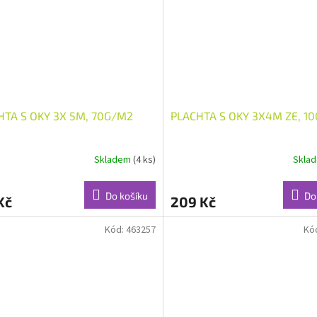
HTA S OKY 3X 5M, 70G/M2
PLACHTA S OKY 3X4M ZE, 1
Skladem
(4 ks)
Skla
Do košíku
Do
Kč
209 Kč
Kód:
463257
Kó