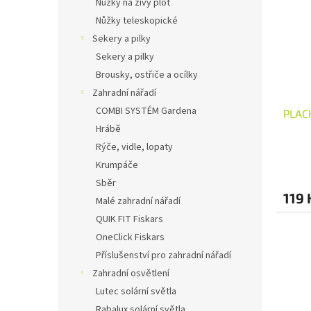
Nůžky na živý plot
Nůžky teleskopické
Sekery a pilky
Sekery a pilky
Brousky, ostřiče a ocílky
Zahradní nářadí
COMBI SYSTÉM Gardena
PLAC
Hrábě
Rýče, vidle, lopaty
Krumpáče
Sběr
119 
Malé zahradní nářadí
QUIK FIT Fiskars
OneClick Fiskars
Příslušenství pro zahradní nářadí
Zahradní osvětlení
Lutec solární světla
Rabalux solární světla