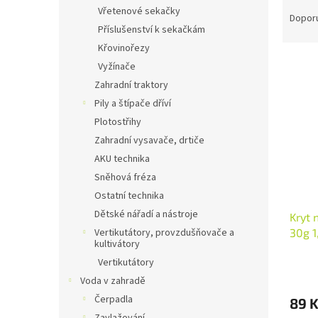
Ř
n
Vřetenové sekačky
a
e
Dopor
Příslušenství k sekačkám
z
l
e
Křovinořezy
V
n
Vyžínače
ý
í
Zahradní traktory
p
p
Pily a štípače dříví
i
r
Plotostřihy
s
o
p
Zahradní vysavače, drtiče
d
r
u
AKU technika
o
k
Sněhová fréza
d
t
Ostatní technika
u
ů
Dětské nářadí a nástroje
Kryt 
k
30g 
Vertikutátory, provzdušňovače a
t
kultivátory
ů
Vertikutátory
Voda v zahradě
Čerpadla
89 