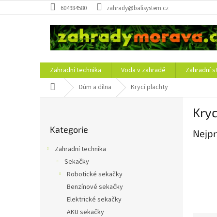
Přejít
604984580
zahrady@balisystem.cz
na
obsah
Zahradní technika
Voda v zahradě
Zahradní s
Domů
Dům a dílna
Krycí plachty
P
Kryc
o
Přeskočit
s
Kategorie
kategorie
Nejpr
t
r
Zahradní technika
a
Sekačky
n
Robotické sekačky
n
í
Benzínové sekačky
p
Elektrické sekačky
a
AKU sekačky