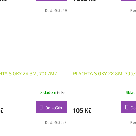
Kód:
463249
Kó
HTA S OKY 2X 3M, 70G/M2
PLACHTA S OKY 2X 8M, 70G
Skladem
(6 ks)
Skla
Do košíku
Do
Kč
105 Kč
Kód:
463253
Kó