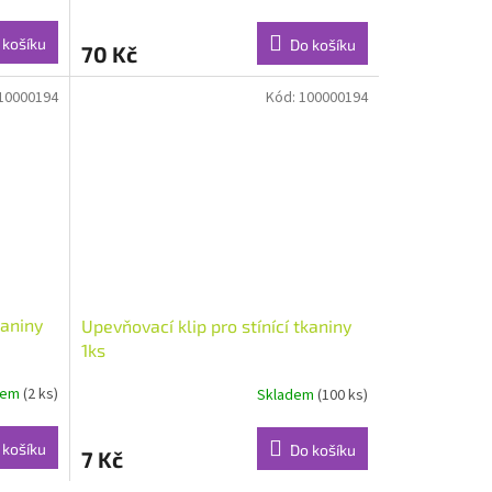
 košíku
Do košíku
70 Kč
10000194
Kód:
100000194
kaniny
Upevňovací klip pro stínící tkaniny
1ks
dem
(2 ks)
Skladem
(100 ks)
 košíku
Do košíku
7 Kč