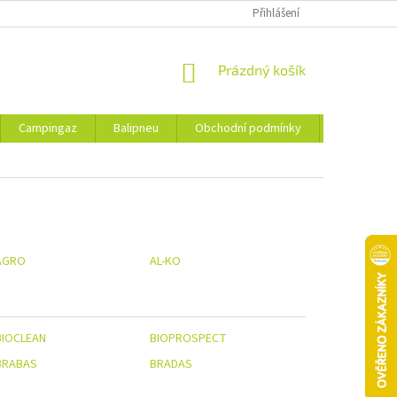
Přihlášení
NÁKUPNÍ
Prázdný košík
KOŠÍK
Campingaz
Balipneu
Obchodní podmínky
Kontakty
AGRO
AL-KO
BIOCLEAN
BIOPROSPECT
BRABAS
BRADAS