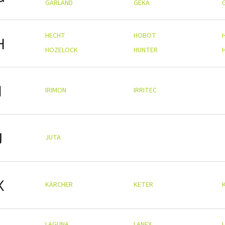
GARLAND
GEKA
HECHT
HOBOT
H
HOZELOCK
HUNTER
I
IRIMON
IRRITEC
J
JUTA
K
KÄRCHER
KETER
LAGUNA
LANEX
L