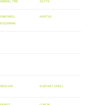
GENERAL TIRE
GUTTA
HONEYWELL
HORTUS
HUSQVARNA
KINGSTAR
KONTAKT SPREJ
EIFHEIT
LONCIN