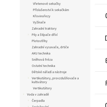
n
Vřetenové sekačky
e
Příslušenství k sekačkám
l
Křovinořezy
Vyžínače
Zahradní traktory
Pily a štípače dříví
Plotostřihy
Zahradní vysavače, drtiče
AKU technika
Sněhová fréza
Ostatní technika
Dětské nářadí a nástroje
Vertikutátory, provzdušňovače a
kultivátory
Vertikutátory
Voda v zahradě
Čerpadla