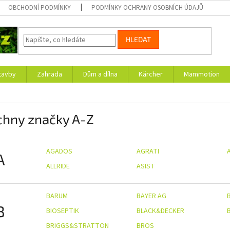
OBCHODNÍ PODMÍNKY
PODMÍNKY OCHRANY OSOBNÍCH ÚDAJŮ
HLEDAT
tavby
Zahrada
Dům a dílna
Kärcher
Mammotion
chny značky A-Z
AGADOS
AGRATI
A
ALLRIDE
ASIST
BARUM
BAYER AG
B
BIOSEPTIK
BLACK&DECKER
BRIGGS&STRATTON
BROS