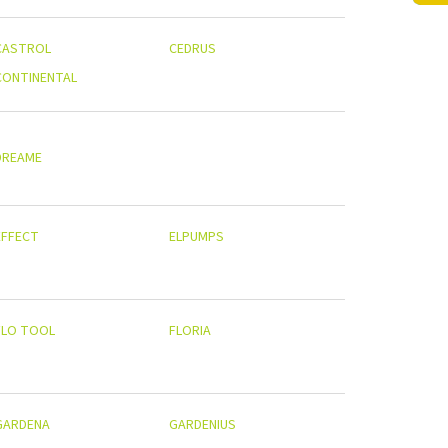
CASTROL
CEDRUS
CONTINENTAL
DREAME
EFFECT
ELPUMPS
FLO TOOL
FLORIA
GARDENA
GARDENIUS