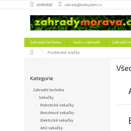
Přejít
604984580
zahrady@balisystem.cz
na
obsah
Zahradní technika
Voda v zahradě
Zahradní s
Domů
Prodávané značky
P
Vše
o
Přeskočit
s
Kategorie
kategorie
t
r
Zahradní technika
a
Sekačky
n
Robotické sekačky
n
í
Benzínové sekačky
p
Elektrické sekačky
a
AKU sekačky