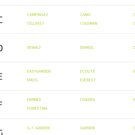
CAMPINGAZ
CANIS
C
CELLFAST
COLEMAN
D
DEWALT
DIVINOL
EASYGARDEN
ECOLITE
E
EMOS
EVEREST
FARMEX
FISKARS
F
FORESTINA
G. F. GARDEN
GARDEN
G