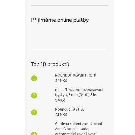
Přijímáme online platby
Top 10 produktů
ROUNDUP KLASIK PRO 1l
249 Kč
mds - T-kus pro rozprašovací
trysky 4,6 mm (3/16") 5 ks
54 Kč
Roundup FAST 3L
439 Kč
Gardena solární zavlažování
AquaBloom L - sada,
automatický zavlažovací