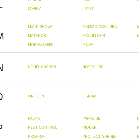
L
LOVELA
LUTEC
M.A.T. GROUP
MAMMOTION LUBA
M
MATADOR
MCCULLOCH
MORAVOSEED
MOVA
N
NOHEL GARDEN
NOSTALGIE
O
OREGON
OSRAM
PALMAT
PARKSIDE
P
PEST CONTROL
PIQUANT
PROCRAFT
PROTECT GARDEN