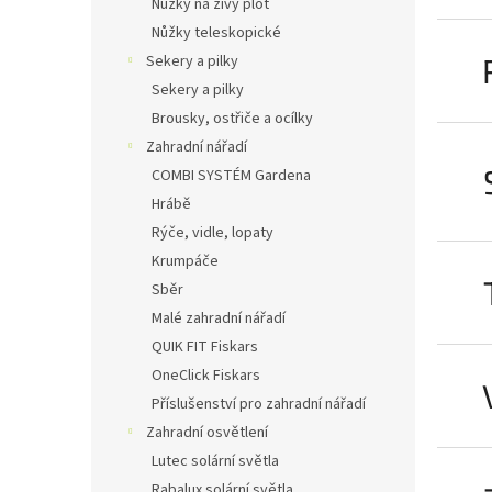
Nůžky na živý plot
Nůžky teleskopické
Sekery a pilky
Sekery a pilky
Brousky, ostřiče a ocílky
Zahradní nářadí
COMBI SYSTÉM Gardena
Hrábě
Rýče, vidle, lopaty
Krumpáče
Sběr
Malé zahradní nářadí
QUIK FIT Fiskars
OneClick Fiskars
Příslušenství pro zahradní nářadí
Zahradní osvětlení
Lutec solární světla
Rabalux solární světla