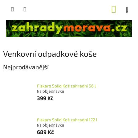
Přejít
NÁKUP
na
obsah
KOŠÍK
Venkovní odpadkové koše
Nejprodávanější
Fiskars Solid Koš zahradní 56 l
Na objednávku
399 Kč
Fiskars Solid Koš zahradní 172 l
Na objednávku
689 Kč