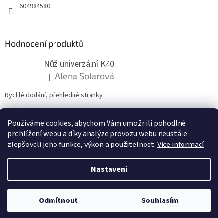
604984580
i
s
u
Hodnocení produktů
Nůž univerzální K40
Alena Solarová
|
Hodnocení produktu je 5 z 5 hvězdiček.
Rychlé dodání, přehledné stránky
Používáme cookies, abychom Vám umožnili pohodlné
ZDE NÁM MŮŽETE VLOŽIT HODNOCENÍ
prohlížení webu a díky analýze provozu webu neustále
zlepšovali jeho funkce, výkon a použitelnost.
Více informací
Nastavení
Vytvořil Shoptet
Odmítnout
Souhlasím
Copyright 2026
zahradymorava.cz
. Všechna práva vyhrazena.