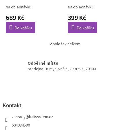
t
Na objednávku
Na objednávku
ů
689 Kč
399 Kč
Do košíku
Do košíku
2
položek celkem
O
v
l
á
Odběrné místo
d
prodejna - K myslivně 5, Ostrava, 70800
a
c
í
Z
p
á
r
p
v
a
Kontakt
k
t
y
zahrady
@
balisystem.cz
í
v
ý
604984580
p