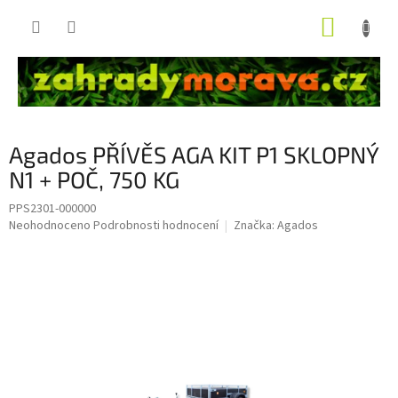
Přejít
NÁKUP
na
obsah
KOŠÍK
Agados PŘÍVĚS AGA KIT P1 SKLOPNÝ
N1 + POČ, 750 KG
PPS2301-000000
Průměrné
Neohodnoceno
Podrobnosti hodnocení
Značka:
Agados
hodnocení
produktu
je
0,0
z
5
hvězdiček.