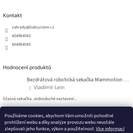
á
p
a
Kontakt
t
zahrady
@
balisystem.cz
í
604984580
604984580
Hodnocení produktů
Bezdrátová robotická sekačka Mammotion LUBA mini 2 1500
Vladimír Lein
|
Hodnocení produktu je 5 z 5 hvězdiček.
Úžasná sekačka. Jednoduché nastavení....
Používáme cookies, abychom Vám umožnili pohodlné
ZDE NÁM MŮŽETE VLOŽIT HODNOCENÍ
prohlížení webu a díky analýze provozu webu neustále
zlepšovali jeho funkce, výkon a použitelnost.
Více informací