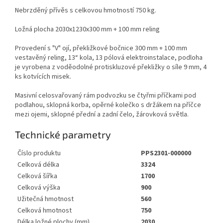
Nebrzděný přívěs s celkovou hmotností 750 kg.
Ložná plocha 2030x1230x300 mm + 100 mm reling
Provedení s "V" ojí, překližkové bočnice 300 mm + 100 mm
vestavěný reling, 13“ kola, 13 pólová elektroinstalace, podloha
je vyrobena z voděodolné protiskluzové překližky o síle 9 mm, 4
ks kotvících misek.
Masivní celosvařovaný rám podvozku se čtyřmi příčkami pod
podlahou, sklopná korba, opěrné kolečko s držákem na příčce
mezi ojemi, sklopné přední a zadní čelo, žárovková světla.
Technické parametry
Číslo produktu
PPS2301-000000
Celková délka
3324
Celková šířka
1700
Celková výška
900
Užitečná hmotnost
560
Celková hmotnost
750
Délka ložné plochy (mm)
2030