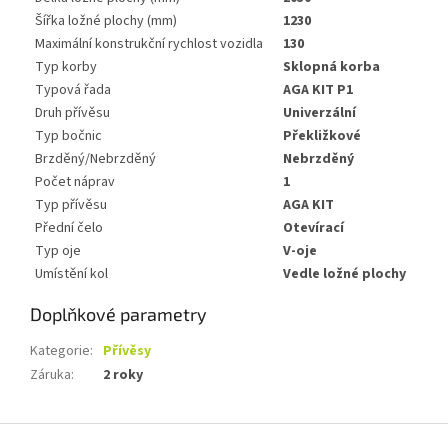
Šířka ložné plochy (mm)
1230
Maximální konstrukční rychlost vozidla
130
Typ korby
Sklopná korba
Typová řada
AGA KIT P1
Druh přívěsu
Univerzální
Typ bočnic
Překližkové
Brzděný/Nebrzděný
Nebrzděný
Počet náprav
1
Typ přívěsu
AGA KIT
Přední čelo
Otevírací
Typ oje
V-oje
Umístění kol
Vedle ložné plochy
Doplňkové parametry
Kategorie
:
Přívěsy
Záruka
:
2 roky
Z