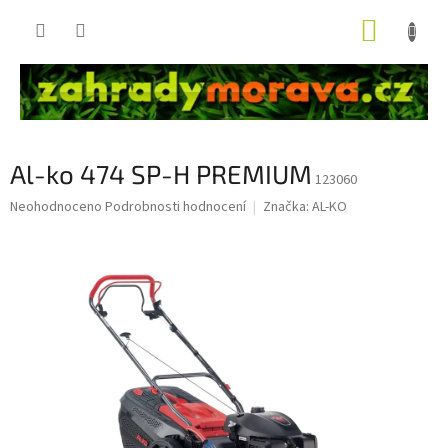
Přejít
NÁKUP
na
obsah
KOŠÍK
Al-ko 474 SP-H PREMIUM
123060
Průměrné
Neohodnoceno
Podrobnosti hodnocení
Značka:
AL-KO
hodnocení
produktu
je
0,0
z
5
hvězdiček.