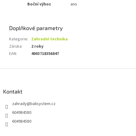
Boční výhoz
ano
Doplňkové parametry
Kategorie
:
Zahradní technika
Záruka
:
2 roky
EAN
:
4003718356847
Z
á
p
a
Kontakt
t
zahrady
@
balisystem.cz
í
604984580
604984580