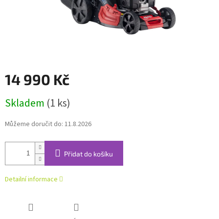
14 990 Kč
Měrná
Skladem
(1 ks)
cena:
Můžeme doručit do:
11.8.2026
Přidat do košíku
Detailní informace