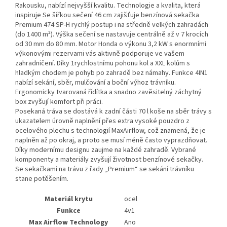
Rakousku, nabízí nejvyšší kvalitu. Technologie a kvalita, která
inspiruje Se šířkou sečení 46 cm zajišťuje benzínová sekačka
Premium 474 SP-H rychlý postup i na středně velkých zahradách
(do 1400 m²). Výška sečení se nastavuje centrálně až v 7 krocích
od 30 mm do 80 mm. Motor Honda o výkonu 3,2 kW s enormními
výkonovými rezervami vás aktivně podporuje ve vašem
zahradničení. Díky 1rychlostnímu pohonu kol a XXL kolům s
hladkým chodem je pohyb po zahradě bez námahy. Funkce 4IN1
nabízí sekání, sběr, mulčování a boční výhoz trávníku.
Ergonomicky tvarovaná řídítka a snadno zavěsitelný záchytný
box zvyšují komfort při práci.
Posekaná tráva se dostává k zadní části 70 l koše na sběr trávy s
ukazatelem úrovně naplnění přes extra vysoké pouzdro z
ocelového plechu s technologií MaxAirflow, což znamená, že je
naplněn až po okraj, a proto se musí méně často vyprazdňovat.
Díky modernímu designu zaujme na každé zahradě. Vybrané
komponenty a materiály zvyšují životnost benzínové sekačky.
Se sekačkami na trávu z řady „Premium“ se sekání trávníku
stane potěšením.
Materiál krytu
ocel
Funkce
4v1
Max Airflow Technology
Ano