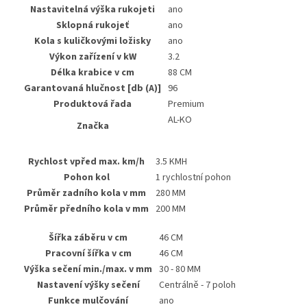
Nastavitelná výška rukojeti
ano
Sklopná rukojeť
ano
Kola s kuličkovými ložisky
ano
Výkon zařízení v kW
3.2
Délka krabice v cm
88 CM
Garantovaná hlučnost [db (A)]
96
Produktová řada
Premium
AL-KO
Značka
Rychlost vpřed max. km/h
3.5 KMH
Pohon kol
1 rychlostní pohon
Průměr zadního kola v mm
280 MM
Průměr předního kola v mm
200 MM
Šířka záběru v cm
46 CM
Pracovní šířka v cm
46 CM
Výška sečení min./max. v mm
30 - 80 MM
Nastavení výšky sečení
Centrálně - 7 poloh
Funkce mulčování
ano