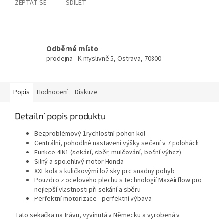
ZEPTAT SE
SDÍLET
Odběrné místo
prodejna - K myslivně 5, Ostrava, 70800
Popis
Hodnocení
Diskuze
Detailní popis produktu
Bezproblémový 1rychlostní pohon kol
Centrální, pohodlné nastavení výšky sečení v 7 polohách
Funkce 4IN1 (sekání, sběr, mulčování, boční výhoz)
Silný a spolehlivý motor Honda
XXL kola s kuličkovými ložisky pro snadný pohyb
Pouzdro z ocelového plechu s technologií MaxAirflow pro
nejlepší vlastnosti při sekání a sběru
Perfektní motorizace - perfektní výbava
Tato sekačka na trávu, vyvinutá v Německu a vyrobená v