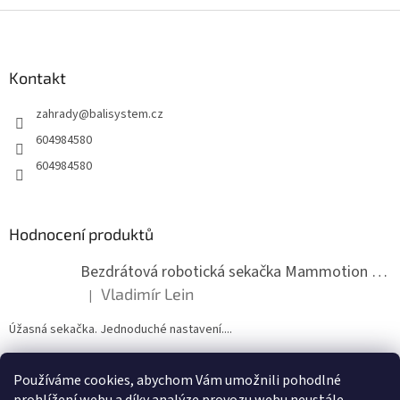
Z
á
p
a
Kontakt
t
zahrady
@
balisystem.cz
í
604984580
604984580
Hodnocení produktů
Bezdrátová robotická sekačka Mammotion LUBA mini 2 1500
Vladimír Lein
|
Hodnocení produktu je 5 z 5 hvězdiček.
Úžasná sekačka. Jednoduché nastavení....
Používáme cookies, abychom Vám umožnili pohodlné
ZDE NÁM MŮŽETE VLOŽIT HODNOCENÍ