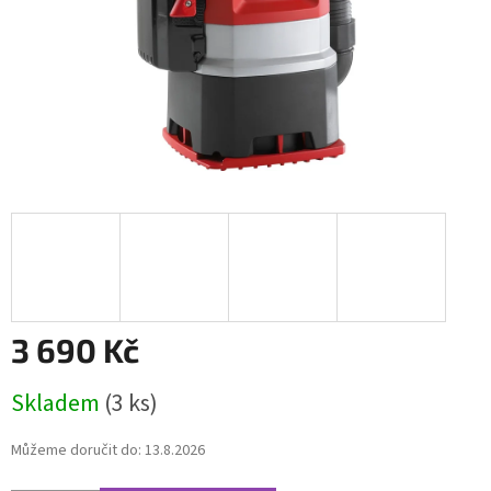
3 690 Kč
Měrná
Skladem
(3 ks)
cena:
Můžeme doručit do:
13.8.2026