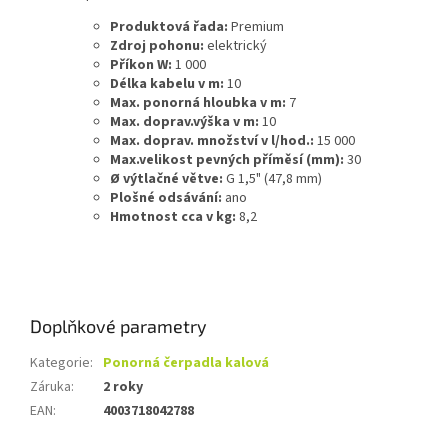
Produktová řada:
Premium
Zdroj pohonu:
elektrický
Příkon W:
1 000
Délka kabelu v m:
10
Max. ponorná hloubka v m:
7
Max. doprav.výška v m:
10
Max. doprav. množství v l/hod.:
15 000
Max.velikost pevných příměsí (mm):
30
Ø výtlačné větve:
G 1,5" (47,8 mm)
Plošné odsávání:
ano
Hmotnost cca v kg:
8,2
Doplňkové parametry
Kategorie
:
Ponorná čerpadla kalová
Záruka
:
2 roky
EAN
:
4003718042788