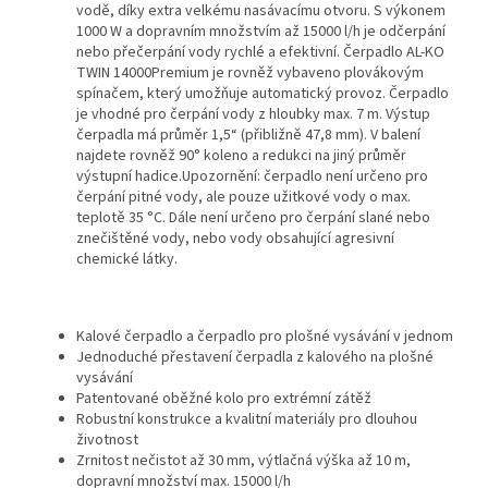
vodě, díky extra velkému nasávacímu otvoru.
S výkonem
1000 W a dopravním množstvím až 15000 l/h je odčerpání
nebo přečerpání vody rychlé a efektivní. Čerpadlo AL-KO
TWIN 14000Premium je rovněž vybaveno plovákovým
spínačem, který umožňuje automatický provoz. Čerpadlo
je vhodné pro čerpání vody z hloubky max. 7 m. Výstup
čerpadla má průměr 1,5“ (přibližně 47,8 mm). V balení
najdete rovněž 90° koleno a redukci na jiný průměr
výstupní hadice.
Upozornění: čerpadlo není určeno pro
čerpání pitné vody, ale pouze užitkové vody o max.
teplotě 35 °C. Dále není určeno pro čerpání slané nebo
znečištěné vody, nebo vody obsahující agresivní
chemické látky.
Kalové čerpadlo a čerpadlo pro plošné vysávání v jednom
Jednoduché přestavení čerpadla z kalového na plošné
vysávání
Patentované oběžné kolo pro extrémní zátěž
Robustní konstrukce a kvalitní materiály pro dlouhou
životnost
Zrnitost nečistot až 30 mm, výtlačná výška až 10 m,
dopravní množství max. 15000 l/h