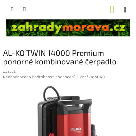
Přejít
NÁKUP
na
obsah
KOŠÍK
AL-KO TWIN 14000 Premium
ponorné kombinované čerpadlo
112831
Průměrné
Neohodnoceno
Podrobnosti hodnocení
Značka:
AL-KO
hodnocení
produktu
je
0,0
z
5
hvězdiček.