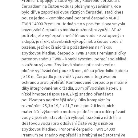
Premium. Spojuje v sobě výhody kalového čerpadla s
čerpadlem na čistou vodu (s plošným vysáváním).
Kde
bylo dříve zapotřebí dvou různých čerpadel, stačí dnes
pouze jedno – kombinované ponorné čerpadlo AL-KO
TWIN 14000 Premium. Jedná se o v pravém slova smyslu
univerzální čerpadlo s mnoha možnostmi využití. Ať už
potřebujete vyčerpat znečištěnou vodu ze zatopených
sklepů, jezírek, stavebních výkopů nebo čistou vodu z
bazénu, jezírek či nádrží s požadavkem na nízkou
zbytkovou hladinu, čerpadlo TWIN 14000 Premium si díky
patentovanému TWIN – kombi systému poradí spolehlivě
s každou výzvou. Zbytková hladina při nastavení na
plošné vysávání činí pouze 8 mm, délka přívodního kabelu
je 10 m. Čerpadlo je rovněž vybaveno integrovanou
ochranou proti přehřátí.
Kombinované čerpadlo je možné
díky integrovanému držadlu, 10 m přívodnímu kabelu a
nízké hmotnosti (pouze 8,2 kg) snadno přenášet a
používat pro nejrůznější účely. Díky kompaktním
rozměrům: 25,3 x 19,3 x 31,7 cm a použití kvalitních
materiálů i výkonného motoru je ideální pro odčerpávání
vody z jezírek, stavebních výkopů, bazénů a nádrží na
dešťovou vodu i pro odsávání čisté vody s nízkou
zbytkovou hladinou. Ponorné čerpadlo TWIN 14000
Premium se snadno vypořádá i s hrubými nečistotami ve