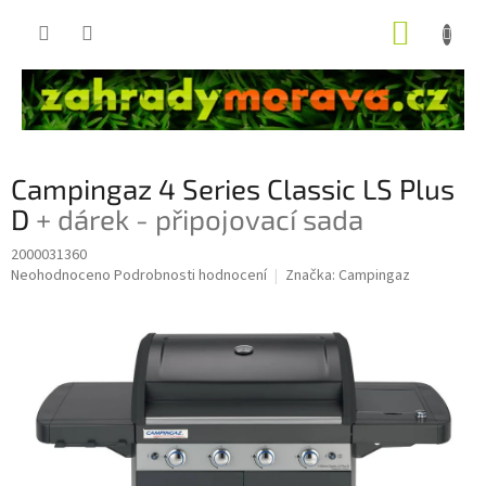
Přejít
NÁKUP
na
obsah
KOŠÍK
Campingaz 4 Series Classic LS Plus
D
+ dárek - připojovací sada
2000031360
Průměrné
Neohodnoceno
Podrobnosti hodnocení
Značka:
Campingaz
hodnocení
produktu
je
0,0
z
5
hvězdiček.