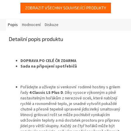
ZOBRAZIT VŠECHNY SOUVISEJÍCÍ PRODUKTY
Popis
Hodnocení
Diskuze
Detailní popis produktu
DOPRAVA PO CELÉ ČR ZDARMA
Sada na připojení spotřebičů
Pořádejte a užívejte si venkovní rodinné hostiny s grilem
řady
4 Classic LS Plus D
. Díky vysoce výkonným a plně
nastavitelným hořákům z nerezové oceli, které nabízejí
rychlé a rovnoměrné teplo, je snadné vytvořit pokaždé
chutné a přesně tepelně upravené jídlo.Velký smaltovaný
litinový grilovací rošt se může pochlubit vynikajícím
udržováním teploty a má dostatek prostoru pro přípravu
jídel pro větší skupiny. Každý ze čtyř hořáků může být