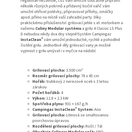
regulován nezávisle, což vám umožní současně připravit
několik různých pokrmů a přídavný boční vařič vám
umožní ohřívat polévky, připravovat přílohy, omáčky
apod. přímo na místě vaší zahradní party. Díky
praktickému příslušenství grilovací jehle s el. motorkem a
našemu
Culiny Modular systému
a grilu 4 Classic LS Plus
D nebudou nikdy dva dny stejné!Systém Campingaz
®
InstaClean
vám umožní jednoduché, rychlé a pohodlné
čistění grilu. Jednotlivé díly grilovací vany je možné
vyjmout z grilu umývat i v myčce na nádobí.
Grilovací plocha:
3.500 cm²
Rozměr grilovací plochy:
78 x 45 cm
Hořák:
trubkový z nerezové oceli s 3 letou
zárukou
Počet hořáků:
4
Výkon:
12.8 + 2.3 kW
Spotřeba plynu:
931 + 167 g/h
®
Campingaz InstaClean
System:
Ano
Grilovací plocha:
Litinová se smaltovanou
povrchovou úpravou
Rozdělení grilovací plochy:
Rošt / Tál