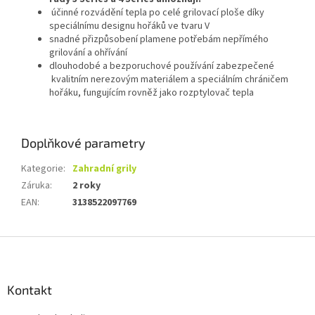
účinné rozvádění tepla po celé grilovací ploše díky
speciálnímu designu hořáků ve tvaru V
snadné přizpůsobení plamene potřebám nepřímého
grilování a ohřívání
dlouhodobé a bezporuchové používání zabezpečené
kvalitním nerezovým materiálem a speciálním chráničem
hořáku, fungujícím rovněž jako rozptylovač tepla
Doplňkové parametry
Kategorie
:
Zahradní grily
Záruka
:
2 roky
EAN
:
3138522097769
Z
á
p
a
Kontakt
t