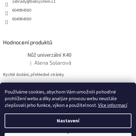
zahrady
@
balisystem.cz
í
604984580
604984580
Hodnocení produktů
Nůž univerzální K40
Alena Solarová
|
Hodnocení produktu je 5 z 5 hvězdiček.
Rychlé dodání, přehledné stránky
Používáme cookies, abychom Vám umožnili pohodlné
ZDE NÁM MŮŽETE VLOŽIT HODNOCENÍ
prohlížení webu a díky analýze provozu webu neustále
zlepšovali jeho funkce, výkon a použitelnost.
Více informací
Nastavení
Vytvořil Shoptet