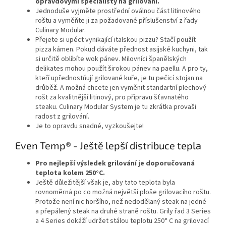
opravdovými specialisty na grilování.
Jednoduše vyjměte prostřední oválnou část litinového
roštu a vyměňte ji za požadované příslušenství z řady
Culinary Modular.
Přejete si upéct vynikající italskou pizzu? Stačí použít
pizza kámen. Pokud dáváte přednost asijské kuchyni, tak
si určitě oblíbíte wok pánev. Milovníci španělských
delikates mohou použít širokou pánev na paellu. A pro ty,
kteří upřednostňují grilované kuře, je tu pečicí stojan na
drůběž. A možná chcete jen vyměnit standartní plechový
rošt za kvalitnější litinový, pro přípravu šťavnatého
steaku. Culinary Modular System je tu zkrátka provaši
radost z grilování.
Je to opravdu snadné, vyzkoušejte!
Even Temp® - Ještě lepší distribuce tepla
Pro nejlepší výsledek grilování je doporučovaná
teplota kolem 250°C.
Ještě důležitější však je, aby tato teplota byla
rovnoměrná po co možná největší ploše grilovacího roštu.
Protože není nic horšího, než nedodělaný steak na jedné
a přepálený steak na druhé straně roštu. Grily řad 3 Series
a 4 Series dokáží udržet stálou teplotu 250° C na grilovací