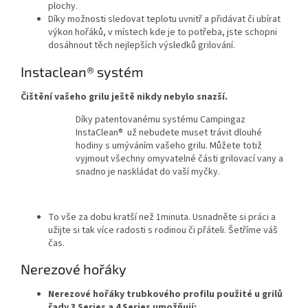
plochy.
Díky možnosti sledovat teplotu uvnitř a přidávat či ubírat
výkon hořáků, v místech kde je to potřeba, jste schopni
dosáhnout těch nejlepších výsledků grilování.
Instaclean® systém
Čištění vašeho grilu ještě nikdy nebylo snazší.
Díky patentovanému systému Campingaz
InstaClean® už nebudete muset trávit dlouhé
hodiny s umýváním vašeho grilu. Můžete totiž
vyjmout všechny omyvatelné části grilovací vany a
snadno je naskládat do vaší myčky.
To vše za dobu kratší než 1minuta. Usnadněte si práci a
užijte si tak více radosti s rodinou či přáteli. Šetříme váš
čas.
Nerezové hořáky
Nerezové hořáky trubkového profilu použité u grilů
řady 3 Series a 4 Series umožňují: