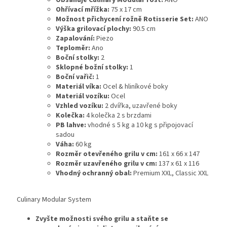
Obsahuje Culinary Modular rošt:
ANO
Ohřívací mřížka:
75 x 17 cm
Možnost přichycení rožně Rotisserie Set:
ANO
Výška grilovací plochy:
90.5 cm
Zapalování:
Piezo
Teploměr:
Ano
Boční stolky:
2
Sklopné božní stolky:
1
Boční vařič:
1
Materiál víka:
Ocel & hliníkové boky
Materiál vozíku:
Ocel
Vzhled vozíku:
2 dvířka, uzavřené boky
Kolečka:
4 kolečka 2 s brzdami
PB lahve:
vhodné s 5 kg a 10 kg s připojovací
sadou
Váha:
60 kg
Rozměr otevřeného grilu v cm:
161 x 66 x 147
Rozměr uzavřeného grilu v cm:
137 x 61 x 116
Vhodný ochranný obal:
Premium XXL, Classic XXL
Culinary Modular System
Zvyšte možnosti svého grilu a staňte se