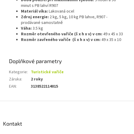
minut s PB lahví R907
Materiál víka:
Lakovaná ocel
Zdroj energie:
2 kg, 5 kg, 10 kg PB lahve, R907 -
prodávané samostatně
Váha:
3.5 kg
Rozměr otevřeného vařiče (š x h x v) v cm:
49 x 45 x 33
Rozměr zavřeného vařiče (š x h x v) v cm:
49 x 35 x 10
Doplňkové parametry
Kategorie
:
Turistické vařiče
Záruka
:
2 roky
EAN
:
3138522114015
Z
á
p
a
Kontakt
t