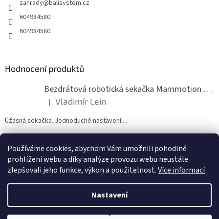
zahrady
@
balisystem.cz
í
604984580
604984580
Hodnocení produktů
Bezdrátová robotická sekačka Mammotion LUBA mini 2 1500
Vladimír Lein
|
Hodnocení produktu je 5 z 5 hvězdiček.
Úžasná sekačka. Jednoduché nastavení....
Používáme cookies, abychom Vám umožnili pohodlné
ZDE NÁM MŮŽETE VLOŽIT HODNOCENÍ
prohlížení webu a díky analýze provozu webu neustále
zlepšovali jeho funkce, výkon a použitelnost.
Více informací
Nastavení
Vytvořil Shoptet