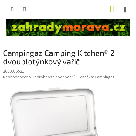
Přejít
NÁKUP
na
obsah
KOŠÍK
Campingaz Camping Kitchen® 2
dvouplotýnkový vařič
2000035521
Průměrné
Neohodnoceno
Podrobnosti hodnocení
Značka:
Campingaz
hodnocení
produktu
je
0,0
z
5
hvězdiček.