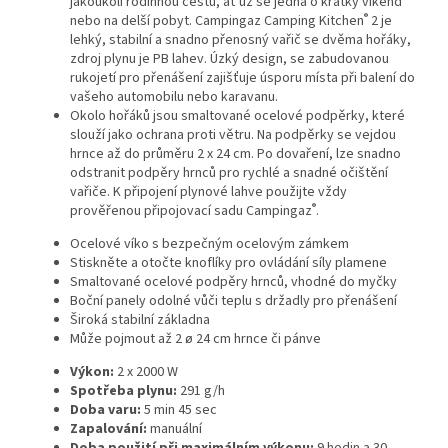
jakoukoli rodinnou cestu, ať už se jedná o krátký víkend
®
nebo na delší pobyt. Campingaz Camping Kitchen
2 je
lehký, stabilní a snadno přenosný vařič se dvěma hořáky,
zdroj plynu je PB lahev. Úzký design, se zabudovanou
rukojetí pro přenášení zajišťuje úsporu místa při balení do
vašeho automobilu nebo karavanu.
Okolo hořáků jsou smaltované ocelové podpěrky, které
slouží jako ochrana proti větru. Na podpěrky se vejdou
hrnce až do průměru 2 x 24 cm. Po dovaření, lze snadno
odstranit podpěry hrnců pro rychlé a snadné očištění
vařiče. K připojení plynové lahve použijte vždy
®
prověřenou připojovací sadu Campingaz
.
Ocelové víko s bezpečným ocelovým zámkem
Stiskněte a otočte knoflíky pro ovládání síly plamene
Smaltované ocelové podpěry hrnců, vhodné do myčky
Boční panely odolné vůči teplu s držadly pro přenášení
Široká stabilní základna
Může pojmout až 2 ø 24 cm hrnce či pánve
Výkon:
2 x 2000 W
Spotřeba plynu:
291 g/h
Doba varu:
5 min 45 sec
Zapalování:
manuální
Doba použití při maximálním výkonu:
9 hodin a 30