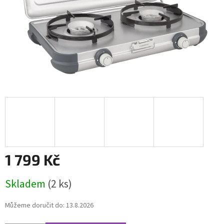
1 799 Kč
Měrná
Skladem
(2 ks)
cena:
Můžeme doručit do:
13.8.2026