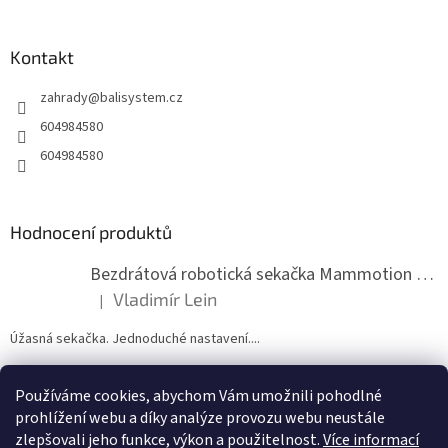
á
p
a
Kontakt
t
zahrady
@
balisystem.cz
í
604984580
604984580
Hodnocení produktů
Bezdrátová robotická sekačka Mammotion LUBA mini 2 1500
Vladimír Lein
|
Hodnocení produktu je 5 z 5 hvězdiček.
Úžasná sekačka. Jednoduché nastavení....
Používáme cookies, abychom Vám umožnili pohodlné
ZDE NÁM MŮŽETE VLOŽIT HODNOCENÍ
prohlížení webu a díky analýze provozu webu neustále
zlepšovali jeho funkce, výkon a použitelnost.
Více informací