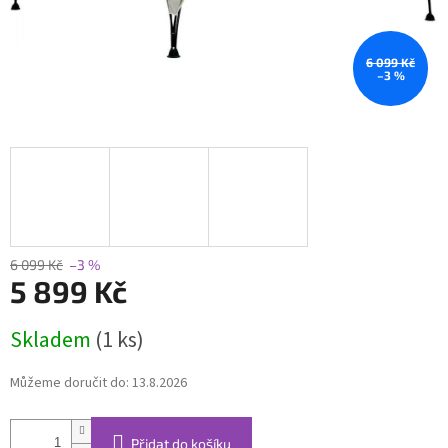
6 099 Kč
–3 %
6 099 Kč
–3 %
5 899 Kč
Měrná
Skladem
(1 ks)
cena:
Můžeme doručit do:
13.8.2026
Přidat do košíku