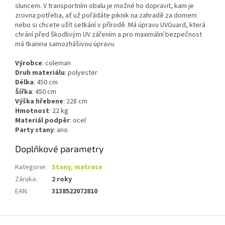
sluncem. V transportním obalu je možné ho dopravit, kam je
zrovna potřeba, ať už pořádáte piknik na zahradě za domem
nebo si chcete užít setkání v přírodě. Má úpravu UVGuard, která
chrání před škodlivým UV zářením a pro maximální bezpečnost
má tkanina samozhášivou úpravu.
Výrobce
: coleman
Druh materiálu
: polyester
Délka
: 450 cm
Šířka
: 450 cm
Výška hřebene
: 228 cm
Hmotnost
: 22 kg
Materiál podpěr
: ocel
Party stany
: ano
Doplňkové parametry
Kategorie
:
Stany, matrace
Záruka
:
2 roky
EAN
:
3138522072810
Z