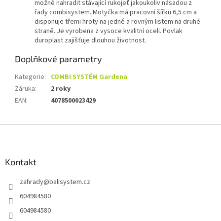
možné nahradit stávající rukojeť jakoukoliv násadou z
řady combisystem. Motyčka má pracovní šířku 6,5 cm a
disponuje třemi hroty na jedné a rovným listem na druhé
straně. Je vyrobena z vysoce kvalitní oceli. Povlak
duroplast zajišťuje dlouhou životnost.
Doplňkové parametry
Kategorie
:
COMBI SYSTÉM Gardena
Záruka
:
2 roky
EAN
:
4078500023429
Z
á
p
a
Kontakt
t
zahrady
@
balisystem.cz
í
604984580
604984580