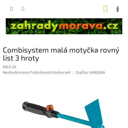
Přejít
NÁKUP
na
obsah
KOŠÍK
Combisystem malá motyčka rovný
list 3 hroty
8915-20
Průměrné
Neohodnoceno
Podrobnosti hodnocení
Značka:
GARDENA
hodnocení
produktu
je
0,0
z
5
hvězdiček.