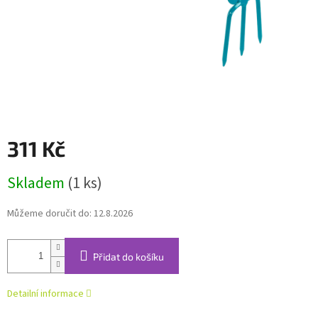
311 Kč
Měrná
Skladem
(1 ks)
cena:
Můžeme doručit do:
12.8.2026
Přidat do košíku
Detailní informace