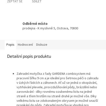
ZEPTAT SE
SDÍLET
Odběrné místo
prodejna - K myslivně 5, Ostrava, 70800
Popis
Hodnocení
Diskuze
Detailní popis produktu
Zahradní motyčka z řady GARDENA combisystem má
pracovní šířku 9 cm a je ideální pro šetrnou péči o zahradu
v úzkých řádcích a záhonech. Ať už se jedná o okopávání,
vytrhávání plevele, provzdušňování půdy, brázdění nebo
zarovnávání - díky rovnému ozubenému listu na jedné
straně a třem hrotům na straně druhé je možné vše. Díky
velkému listu se zdokonaleným obrysem je možné snazší
pronikání do půdy. Zahradní motyčka je vhodná pro