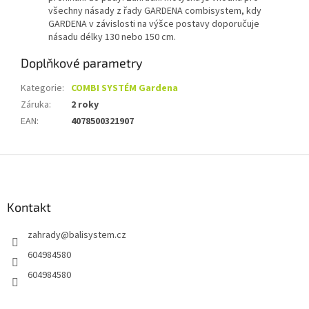
všechny násady z řady GARDENA combisystem, kdy
GARDENA v závislosti na výšce postavy doporučuje
násadu délky 130 nebo 150 cm.
Doplňkové parametry
Kategorie
:
COMBI SYSTÉM Gardena
Záruka
:
2 roky
EAN
:
4078500321907
Z
á
p
a
Kontakt
t
zahrady
@
balisystem.cz
í
604984580
604984580