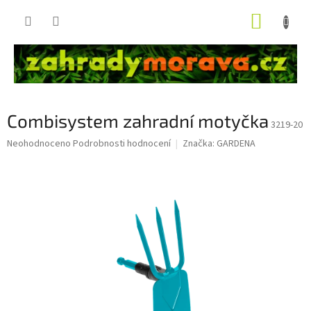
Přejít
NÁKUP
na
obsah
KOŠÍK
Combisystem zahradní motyčka
3219-20
Průměrné
Neohodnoceno
Podrobnosti hodnocení
Značka:
GARDENA
hodnocení
produktu
je
0,0
z
5
hvězdiček.