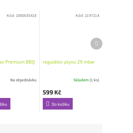
Kód:
2000035418
Kód:
2197214
Další
produkt
az Premium BBQ
regulátor plynu 29 mbar
Na objednávku
Skladem
(1 ks)
599 Kč
šíku
Do košíku