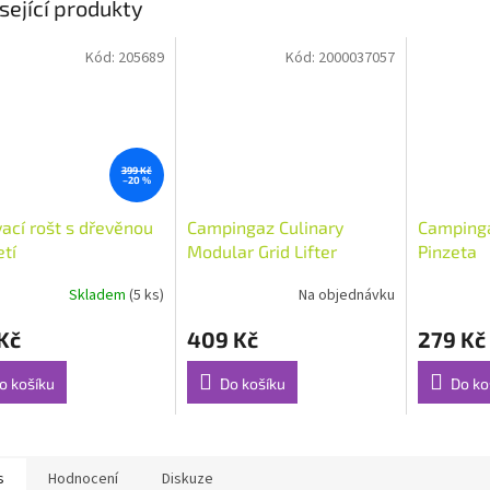
sející produkty
Kód:
205689
Kód:
2000037057
399 Kč
–20 %
vací rošt s dřevěnou
Campingaz Culinary
Camping
etí
Modular Grid Lifter
Pinzeta
rukojeť na rošty
Skladem
(5 ks)
Na objednávku
Kč
409 Kč
279 Kč
o košíku
Do košíku
Do ko
s
Hodnocení
Diskuze