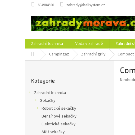
Přejít
604984580
zahrady@balisystem.cz
na
obsah
Zahradní technika
Voda v zahradě
Zahradní s
Domů
Campingaz
Zahradní grily
Compact 3
P
Comp
o
Přeskočit
s
Průměr
Neohod
Kategorie
kategorie
t
hodnoce
r
produkt
Zahradní technika
a
je
Sekačky
0,0
n
z
Robotické sekačky
n
5
í
Benzínové sekačky
hvězdič
p
Elektrické sekačky
a
AKU sekačky