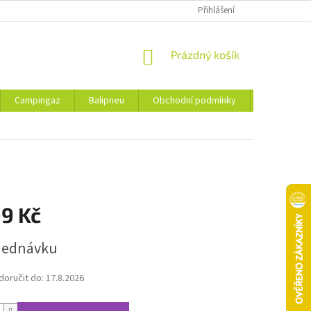
Přihlášení
NÁKUPNÍ
Prázdný košík
KOŠÍK
Campingaz
Balipneu
Obchodní podmínky
Kontakty
99 Kč
jednávku
oručit do:
17.8.2026