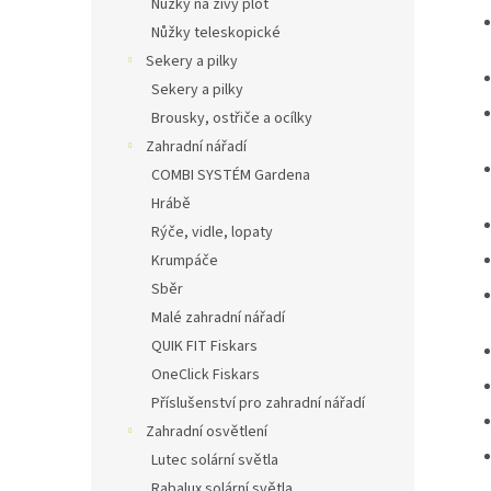
Nůžky na živý plot
Nůžky teleskopické
Sekery a pilky
Sekery a pilky
Brousky, ostřiče a ocílky
Zahradní nářadí
COMBI SYSTÉM Gardena
Hrábě
Rýče, vidle, lopaty
Krumpáče
Sběr
Malé zahradní nářadí
QUIK FIT Fiskars
OneClick Fiskars
Příslušenství pro zahradní nářadí
Zahradní osvětlení
Lutec solární světla
Rabalux solární světla