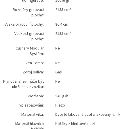
Konfigurace:
100% gril
Rozměry grilovací
2135 cm²
plochy:
Výška pracovní plochy:
86.4 cm
Velikost grilovací
2135 cm²
plochy:
Culinary Modular
Ne
Systém:
Even Temp:
Ne
Zdroj paliva:
Gas
Plynová láhev může být
Ne
uložena ve vozíku:
Spotřeba:
546 g/h
Typ zapalování:
Piezo
Materiál víka:
Dvojitě lakovaná ocel a lakovaný hliník
Materiál hlavních
Hořáky z hliníkové oceli