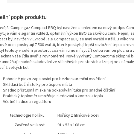
ailní popis produktu
ovější Campingaz Compact BBQ byl navržen s ohledem na nový podpis Cam
ytuje vám elegantní vzhled, optimální výkon BBQ za skvělou cenu. Nejen, ž
act byl navržen v Evropě, ale Compact BBQ se nyní vyrábí v Itálii. 3 výkonn
kové oceli poskytují 7 500 wattů, které poskytují lepší rozložení tepla a ro
yl teploty v celém prostoru, což vám umožní využít celou varnou plochu a za
šechna vaše jídla uvařila rovnoměrně. Nově vyvinutý Compact má sklopné bo
é umožňují snadné skladování ve stísněných prostorách a lze jej bez námah
cí 2 velkých kol.
Pohodlné piezo zapalování pro bezkonkurenční osvětlení
Skládací boční stolky pro úsporu místa
Snadno přístupná miska na odkapávání tuku pro snadné čištění
Praktický teploměr umožňuje sledování a kontrolu tepla
Včetně hadice a regulátoru
technologie hořáku:
Hořáky z hliníkové oceli
Zavřená velikost:
91 x 53 x 108 cm