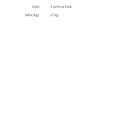
kola:
2 turfová kola
Váha (kg):
27 kg