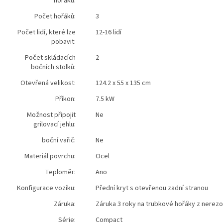
hořáků:
Počet hořáků:
3
Počet lidí, které lze
12-16 lidí
pobavit:
Počet skládacích
2
bočních stolků:
Otevřená velikost:
124.2 x 55 x 135 cm
Příkon:
7.5 kW
Možnost připojit
Ne
grilovací jehlu:
boční vařič:
Ne
Materiál povrchu:
Ocel
Teploměr:
Ano
Konfigurace vozíku:
Přední kryt s otevřenou zadní stranou
Záruka:
Záruka 3 roky na trubkové hořáky z nerezo
Série:
Compact