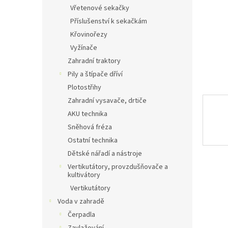
n
Vřetenové sekačky
e
Příslušenství k sekačkám
l
Křovinořezy
Vyžínače
Zahradní traktory
Pily a štípače dříví
Plotostřihy
Zahradní vysavače, drtiče
AKU technika
Sněhová fréza
Ostatní technika
Dětské nářadí a nástroje
Vertikutátory, provzdušňovače a
kultivátory
Vertikutátory
Voda v zahradě
Čerpadla