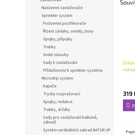
Zavlažování
Souvi
Nadzemní zavlažovače
Sprinkler system
Podzemní postřikovače
Řízení závlahy, ventily, boxy
Spojky, přípojky
Trubky
Vodní zásuvky
Grilo
Sady k zavlažování
rukoj
Příslušenství k sprinkler systému
Microdrip system
Kapače
319 
Trysky rozprašovací
Spojky, redukce
D
Trubky, držáky
Sady pro zavlažování balkónů,
záhonů
Systém vertikálních zahrad NATUR UP
Popi