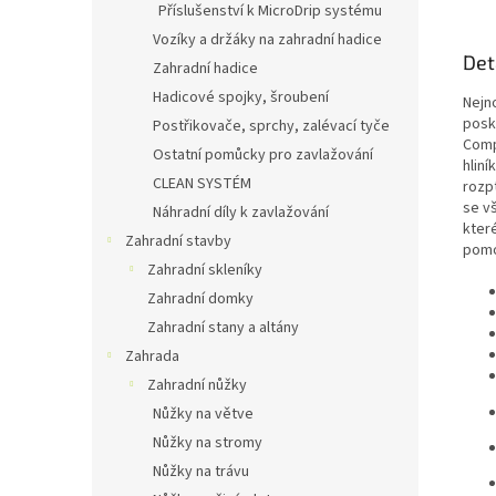
Příslušenství k MicroDrip systému
Vozíky a držáky na zahradní hadice
Det
Zahradní hadice
Hadicové spojky, šroubení
Nejn
posk
Postřikovače, sprchy, zalévací tyče
Comp
Ostatní pomůcky pro zavlažování
hliní
CLEAN SYSTÉM
rozpt
se v
Náhradní díly k zavlažování
kter
Zahradní stavby
pomo
Zahradní skleníky
Zahradní domky
Zahradní stany a altány
Zahrada
Zahradní nůžky
Nůžky na větve
Nůžky na stromy
Nůžky na trávu