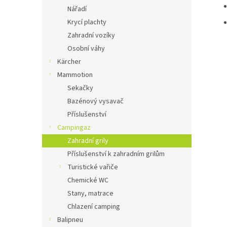
Nářadí
Krycí plachty
Zahradní vozíky
Osobní váhy
Kärcher
Mammotion
Sekačky
Bazénový vysavač
Příslušenství
Campingaz
Zahradní grily
Příslušenství k zahradním grilům
Turistické vařiče
Chemické WC
Stany, matrace
Chlazení camping
Balipneu