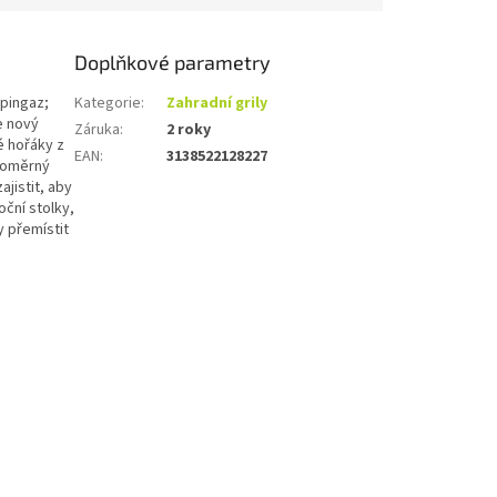
Doplňkové parametry
pingaz;
Kategorie
:
Zahradní grily
e nový
Záruka
:
2 roky
é hořáky z
EAN
:
3138522128227
vnoměrný
jistit, aby
ční stolky,
y přemístit