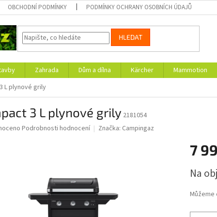
OBCHODNÍ PODMÍNKY
PODMÍNKY OCHRANY OSOBNÍCH ÚDAJŮ
HLEDAT
tavby
Zahrada
Dům a dílna
Kärcher
Mammotion
 L plynové grily
act 3 L plynové grily
2181054
né
noceno
Podrobnosti hodnocení
Značka:
Campingaz
ní
7 9
u
Měrná
Na ob
cena:
ek.
Můžeme d