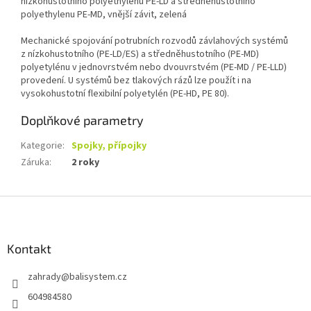
nízkohustotního polyethylenu PE-LD a středněhustotního
polyethylenu PE-MD, vnější závit, zelená
Mechanické spojování potrubních rozvodů závlahových systémů
z nízkohustotního (PE-LD/ES) a středněhustotního (PE-MD)
polyetylénu v jednovrstvém nebo dvouvrstvém (PE-MD / PE-LLD)
provedení. U systémů bez tlakových rázů lze použít i na
vysokohustotní flexibilní polyetylén (PE-HD, PE 80).
Doplňkové parametry
Kategorie
:
Spojky, přípojky
Záruka
:
2 roky
Z
á
p
a
Kontakt
t
zahrady
@
balisystem.cz
í
604984580