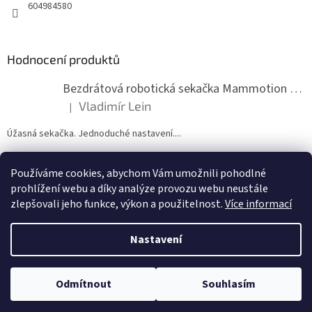
604984580
Hodnocení produktů
Bezdrátová robotická sekačka Mammotion LUBA mini 2 1500
Vladimír Lein
|
Hodnocení produktu je 5 z 5 hvězdiček.
Úžasná sekačka. Jednoduché nastavení....
Používáme cookies, abychom Vám umožnili pohodlné
ZDE NÁM MŮŽETE VLOŽIT HODNOCENÍ
prohlížení webu a díky analýze provozu webu neustále
zlepšovali jeho funkce, výkon a použitelnost.
Více informací
Nastavení
Vytvořil Shoptet
Odmítnout
Souhlasím
Copyright 2026
zahradymorava.cz
. Všechna práva vyhrazena.