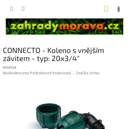
Přejít
NÁKUP
na
obsah
KOŠÍK
CONNECTO - Koleno s vnějším
závitem - typ: 20x3/4"
IR04304
Průměrné
Neohodnoceno
Podrobnosti hodnocení
Značka:
irritec
hodnocení
produktu
je
0,0
z
5
hvězdiček.