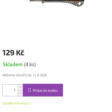
129 Kč
Měrná
Skladem
(4 ks)
cena:
Můžeme doručit do:
11.8.2026
Přidat do košíku
Detailní informace