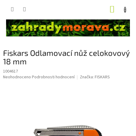
Přejít
NÁKUP
na
obsah
KOŠÍK
Fiskars Odlamovací nůž celokovový
18 mm
1004617
Průměrné
Neohodnoceno
Podrobnosti hodnocení
Značka:
FISKARS
hodnocení
produktu
je
0,0
z
5
hvězdiček.