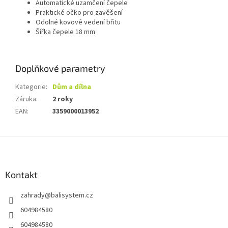
Automatické uzamčení čepele
Praktické očko pro zavěšení
Odolné kovové vedení břitu
Šířka čepele 18 mm
Doplňkové parametry
Kategorie
:
Dům a dílna
Záruka
:
2 roky
EAN
:
3359000013952
Z
á
p
a
Kontakt
t
zahrady
@
balisystem.cz
í
604984580
604984580