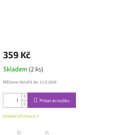
359 Kč
Měrná
Skladem
(2 ks)
cena:
Můžeme doručit do:
11.8.2026
Přidat do košíku
Detailní informace