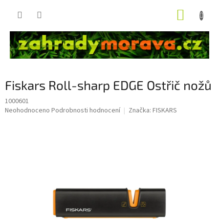
Přejít
NÁKUP
na
obsah
KOŠÍK
Fiskars Roll-sharp EDGE Ostřič nožů
1000601
Průměrné
Neohodnoceno
Podrobnosti hodnocení
Značka:
FISKARS
hodnocení
produktu
je
0,0
z
5
hvězdiček.