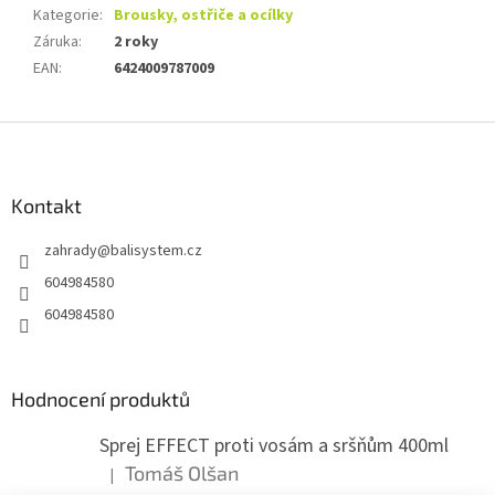
Kategorie
:
Brousky, ostřiče a ocílky
Záruka
:
2 roky
EAN
:
6424009787009
Z
á
p
a
Kontakt
t
zahrady
@
balisystem.cz
í
604984580
604984580
Hodnocení produktů
Sprej EFFECT proti vosám a sršňům 400ml
Tomáš Olšan
|
Hodnocení produktu je 5 z 5 hvězdiček.