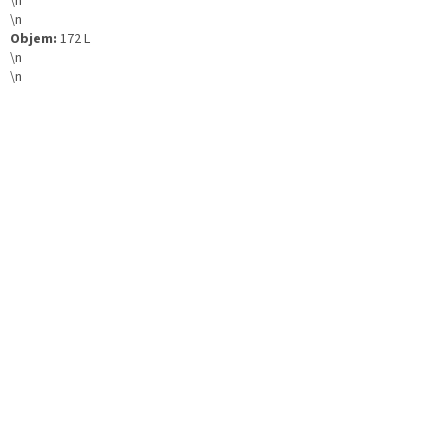
\n
\n
Objem:
172 L
\n
\n