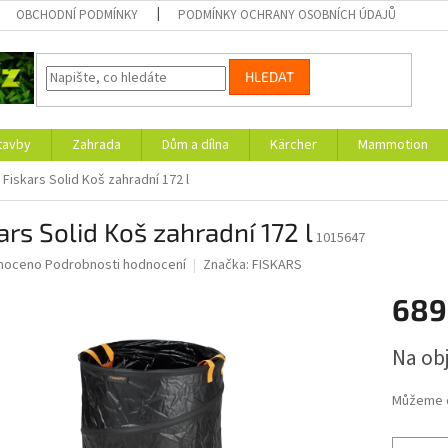
OBCHODNÍ PODMÍNKY
PODMÍNKY OCHRANY OSOBNÍCH ÚDAJŮ
HLEDAT
tavby
Zahrada
Dům a dílna
Kärcher
Mammotion
Fiskars Solid Koš zahradní 172 l
ars Solid Koš zahradní 172 l
1015647
né
noceno
Podrobnosti hodnocení
Značka:
FISKARS
ní
689
u
Měrná
Na ob
cena:
ek.
Můžeme d