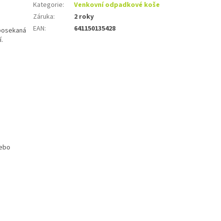
Kategorie
:
Venkovní odpadkové koše
Záruka
:
2 roky
EAN
:
641150135428
 posekaná
.
nebo