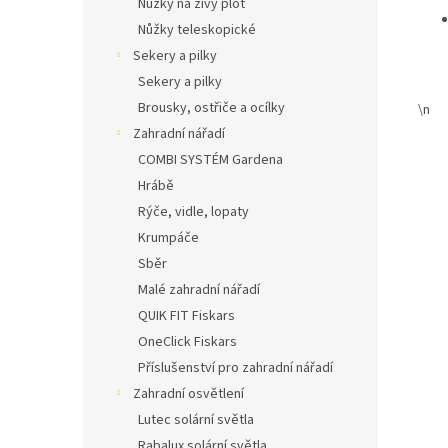
Nůžky na živý plot
Nůžky teleskopické
Sekery a pilky
Sekery a pilky
Brousky, ostřiče a ocílky
\n
Zahradní nářadí
COMBI SYSTÉM Gardena
Hrábě
Rýče, vidle, lopaty
Krumpáče
Sběr
Malé zahradní nářadí
QUIK FIT Fiskars
OneClick Fiskars
Příslušenství pro zahradní nářadí
Zahradní osvětlení
Lutec solární světla
Rabalux solární světla