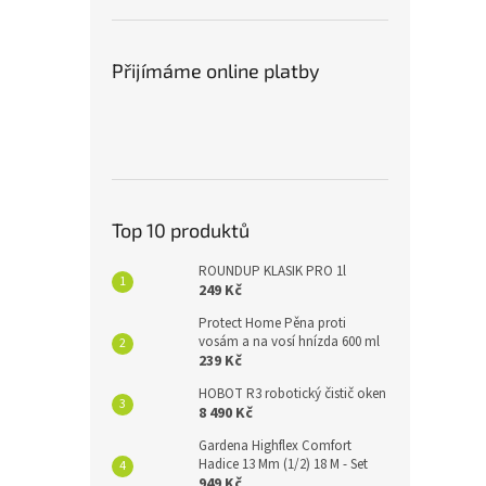
Přijímáme online platby
Top 10 produktů
ROUNDUP KLASIK PRO 1l
249 Kč
Protect Home Pěna proti
vosám a na vosí hnízda 600 ml
239 Kč
HOBOT R3 robotický čistič oken
8 490 Kč
Gardena Highflex Comfort
Hadice 13 Mm (1/2) 18 M - Set
949 Kč