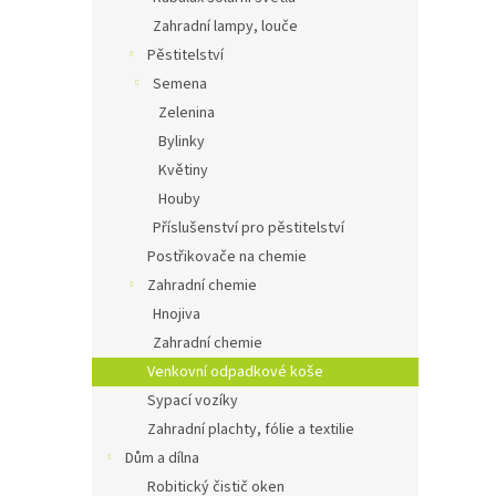
Zahradní lampy, louče
Pěstitelství
Semena
Zelenina
Bylinky
Květiny
Houby
Příslušenství pro pěstitelství
Postřikovače na chemie
Zahradní chemie
Hnojiva
Zahradní chemie
Venkovní odpadkové koše
Sypací vozíky
Zahradní plachty, fólie a textilie
Dům a dílna
Robitický čistič oken