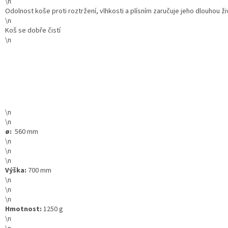
\n
Odolnost koše proti roztržení, vlhkosti a plísním zaručuje jeho dlouhou ž
\n
Koš se dobře čistí
\n
\n
\n
ø:
560 mm
\n
\n
\n
Výška:
700 mm
\n
\n
\n
Hmotnost:
1250 g
\n