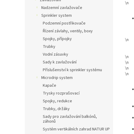
Zavlažování
\n
Nadzemní zavlažovače
Sprinkler system
Podzemní postřikovače
Řízení závlahy, ventily, boxy
Spojky, přípojky
\n
Trubky
Vodní zásuvky
\n
Sady k zavlažování
\n
\n
Příslušenství k sprinkler systému
\n
Microdrip system
Kapače
Trysky rozprašovací
Spojky, redukce
Trubky, držáky
Sady pro zavlažování balkónů,
záhonů
Systém vertikálních zahrad NATUR UP