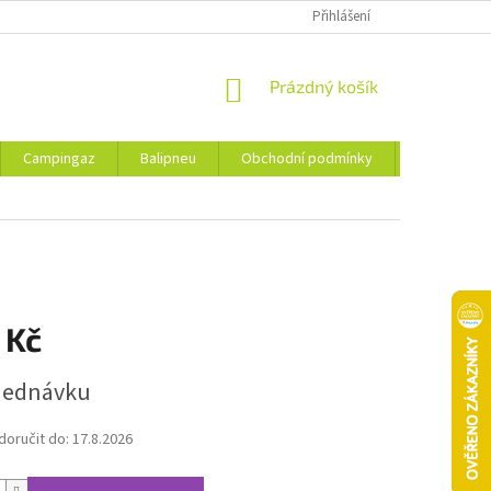
Přihlášení
NÁKUPNÍ
Prázdný košík
KOŠÍK
Campingaz
Balipneu
Obchodní podmínky
Kontakty
 Kč
jednávku
oručit do:
17.8.2026