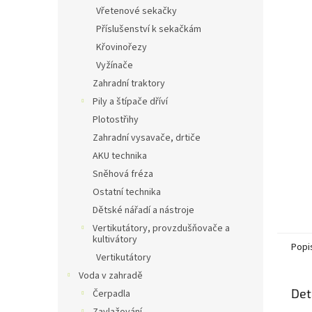
n
Vřetenové sekačky
e
Příslušenství k sekačkám
l
Křovinořezy
Vyžínače
Zahradní traktory
Pily a štípače dříví
Plotostřihy
Zahradní vysavače, drtiče
AKU technika
Sněhová fréza
Ostatní technika
Dětské nářadí a nástroje
Vertikutátory, provzdušňovače a
kultivátory
Popi
Vertikutátory
Voda v zahradě
Det
Čerpadla