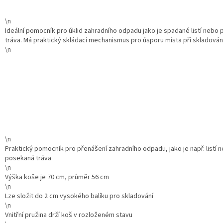
\n
Ideální pomocník pro úklid zahradního odpadu jako je spadané listí nebo
tráva. Má praktický skládací mechanismus pro úsporu místa při skladování
\n
\n
Praktický pomocník pro přenášení zahradního odpadu, jako je např. listí 
posekaná tráva
\n
Výška koše je 70 cm, průměr 56 cm
\n
Lze složit do 2 cm vysokého balíku pro skladování
\n
Vnitřní pružina drží koš v rozloženém stavu