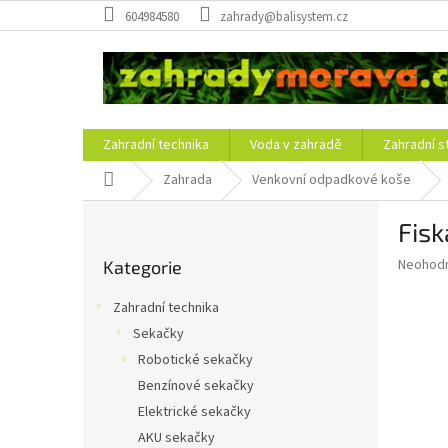
Přejít
604984580
zahrady@balisystem.cz
na
obsah
Zahradní technika
Voda v zahradě
Zahradní s
Domů
Zahrada
Venkovní odpadkové koše
P
Fisk
o
Přeskočit
s
Průměr
Neohod
Kategorie
kategorie
t
hodnoce
r
produkt
Zahradní technika
a
je
Sekačky
0,0
n
z
Robotické sekačky
n
5
í
Benzínové sekačky
hvězdič
p
Elektrické sekačky
a
AKU sekačky