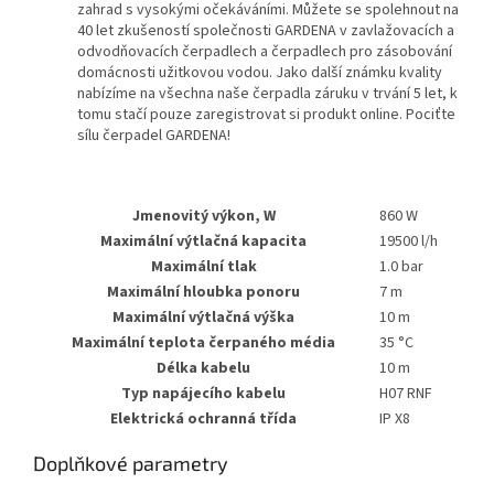
zahrad s vysokými očekáváními. Můžete se spolehnout na
40 let zkušeností společnosti GARDENA v zavlažovacích a
odvodňovacích čerpadlech a čerpadlech pro zásobování
domácnosti užitkovou vodou. Jako další známku kvality
nabízíme na všechna naše čerpadla záruku v trvání 5 let, k
tomu stačí pouze zaregistrovat si produkt online. Pociťte
sílu čerpadel GARDENA!
Jmenovitý výkon, W
860 W
Maximální výtlačná kapacita
19500 l/h
Maximální tlak
1.0 bar
Maximální hloubka ponoru
7 m
Maximální výtlačná výška
10 m
Maximální teplota čerpaného média
35 °C
Délka kabelu
10 m
Typ napájecího kabelu
H07 RNF
Elektrická ochranná třída
IP X8
Doplňkové parametry