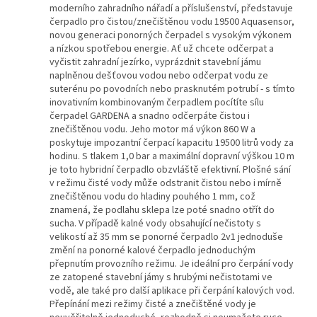
moderního zahradního nářadí a příslušenství, představuje
čerpadlo pro čistou/znečištěnou vodu 19500 Aquasensor,
novou generaci ponorných čerpadel s vysokým výkonem
a nízkou spotřebou energie. Ať už chcete odčerpat a
vyčistit zahradní jezírko, vyprázdnit stavební jámu
naplněnou dešťovou vodou nebo odčerpat vodu ze
suterénu po povodních nebo prasknutém potrubí - s tímto
inovativním kombinovaným čerpadlem pocítíte sílu
čerpadel GARDENA a snadno odčerpáte čistou i
znečištěnou vodu. Jeho motor má výkon 860 W a
poskytuje impozantní čerpací kapacitu 19500 litrů vody za
hodinu. S tlakem 1,0 bar a maximální dopravní výškou 10 m
je toto hybridní čerpadlo obzvláště efektivní. Plošné sání
v režimu čisté vody může odstranit čistou nebo i mírně
znečištěnou vodu do hladiny pouhého 1 mm, což
znamená, že podlahu sklepa lze poté snadno otřít do
sucha. V případě kalné vody obsahující nečistoty s
velikostí až 35 mm se ponorné čerpadlo 2v1 jednoduše
změní na ponorné kalové čerpadlo jednoduchým
přepnutím provozního režimu. Je ideální pro čerpání vody
ze zatopené stavební jámy s hrubými nečistotami ve
vodě, ale také pro další aplikace při čerpání kalových vod.
Přepínání mezi režimy čisté a znečištěné vody je