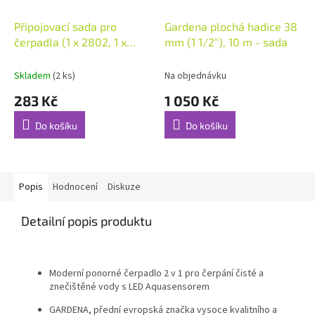
Připojovací sada pro
Gardena plochá hadice 38
čerpadla (1 x 2802, 1 x
mm (1 1/2"), 10 m - sada
2817)
Skladem
(2 ks)
Na objednávku
283 Kč
1 050 Kč
Do košíku
Do košíku
Popis
Hodnocení
Diskuze
Detailní popis produktu
Moderní ponorné čerpadlo 2 v 1 pro čerpání čisté a
znečištěné vody s LED Aquasensorem
GARDENA, přední evropská značka vysoce kvalitního a