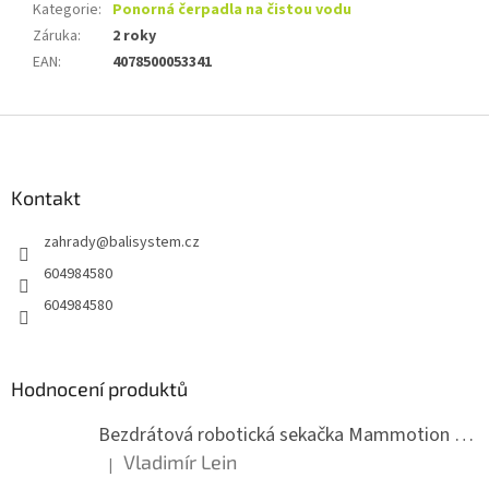
Kategorie
:
Ponorná čerpadla na čistou vodu
Záruka
:
2 roky
EAN
:
4078500053341
Z
á
p
a
Kontakt
t
zahrady
@
balisystem.cz
í
604984580
604984580
Hodnocení produktů
Bezdrátová robotická sekačka Mammotion LUBA mini 2 1500
Vladimír Lein
|
Hodnocení produktu je 5 z 5 hvězdiček.