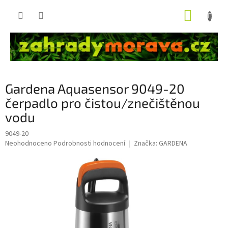
Přejít
NÁKUP
na
obsah
KOŠÍK
Gardena Aquasensor 9049-20
čerpadlo pro čistou/znečištěnou
vodu
9049-20
Průměrné
Neohodnoceno
Podrobnosti hodnocení
Značka:
GARDENA
hodnocení
produktu
je
0,0
z
5
hvězdiček.