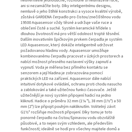
neuvěřitelně jednoduché, rozhodně si neumažete ruce,
ani si nezamáčíte boty. Díky inteligentnímu designu,
nemluvě o jeho štíhlé konstrukci a vysoce kvalitní výrobě,
zůstává GARDENA čerpadlo pro čistou/znečištěnou vodu
19500 Aquasensor vždy těsné a udržuje vaše ruce a
oblečení čisté a suché. Systém keramické hřídele s
dlouhou životností má pro větší odolnost trojité těsnění.
Dalším inovativním špičkovým prvkem čerpadla je systém
LED Aquasensor, který dokáže inteligentně udržovat
požadovanou hladinu vody. Aquasensor umožňuje
kombinovanému čerpadlu pracovat v úzkých prostorech a
nabízí možnost přesného nastavení výšky zapnutí a
vypnutí. Voda je měřena bez přímého kontaktu se
senzorem a její hladina je zobrazována pomocí
praktických LED na zařízení. Aquasensor dále nabízí
intuitivní dotykové ovládání, ochranu proti chodu nasucho
a zablokování a také užitečnou funkci časovače. Ještě
užitečnější je nový systém připojení hadicí na jedno
kliknutí. Hadice o průměru 32 mm (1¼ "), 38 mm (1½") a 50
mm (2") lze připojit pouhým nakliknutím. Volitelný závit
G1½" rozšiřuje možnosti připojení. Díky tomu je toto
ponorné čerpadlo na čistou/špinavou vodu obzvláště
působivé, a to nejen svým vzhledem, ale především
funkčností; ideálně se hodí pro všechny majitele domů a