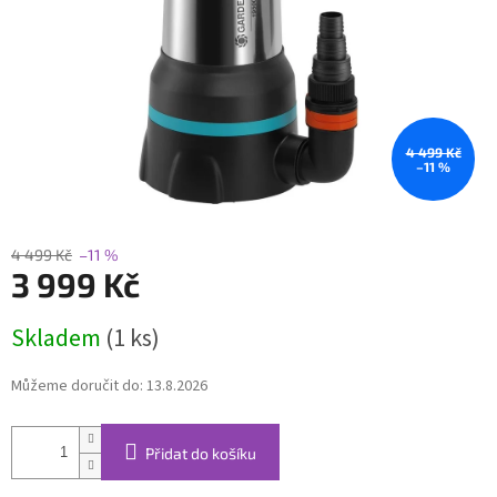
4 499 Kč
–11 %
4 499 Kč
–11 %
3 999 Kč
Měrná
Skladem
(1 ks)
cena:
Můžeme doručit do:
13.8.2026
Přidat do košíku