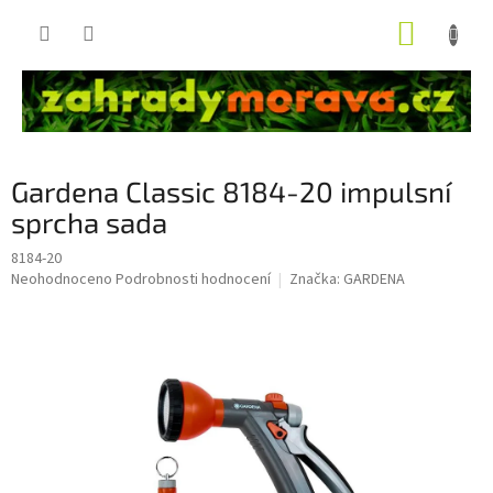
Přejít
NÁKUP
na
obsah
KOŠÍK
Gardena Classic 8184-20 impulsní
sprcha sada
8184-20
Průměrné
Neohodnoceno
Podrobnosti hodnocení
Značka:
GARDENA
hodnocení
produktu
je
0,0
z
5
hvězdiček.