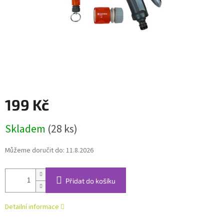
199 Kč
Měrná
Skladem
(28 ks)
cena:
Můžeme doručit do:
11.8.2026
Přidat do košíku
Detailní informace