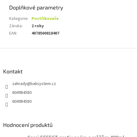
Doplňkové parametry
Kategorie
:
Postřikovače
Záruka
:
2 roky
EAN
:
4078500818407
Z
á
p
a
Kontakt
t
zahrady
@
balisystem.cz
í
604984580
604984580
Hodnocení produktů