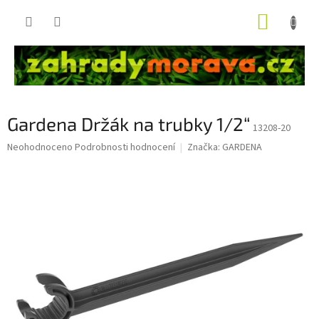
Přejít
NÁKUP
na
obsah
KOŠÍK
Gardena Držák na trubky 1/2“
13208-20
Průměrné
Neohodnoceno
Podrobnosti hodnocení
Značka:
GARDENA
hodnocení
produktu
je
0,0
z
5
hvězdiček.