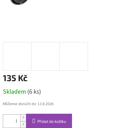
135 Kč
Měrná
Skladem
(6 ks)
cena:
Můžeme doručit do:
13.8.2026
Přidat do košíku