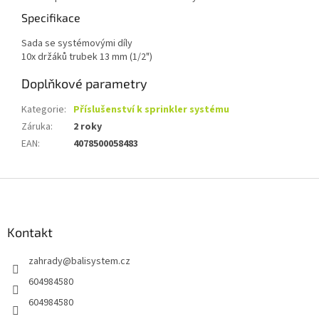
Specifikace
Sada se systémovými díly
10x držáků trubek 13 mm (1/2")
Doplňkové parametry
Kategorie
:
Příslušenství k sprinkler systému
Záruka
:
2 roky
EAN
:
4078500058483
Z
á
p
a
Kontakt
t
zahrady
@
balisystem.cz
í
604984580
604984580