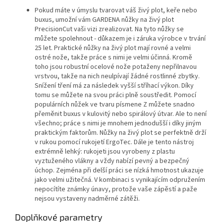
Pokud máte v úmyslu tvarovat váš živý plot, keře nebo
buxus, umožní vám GARDENA nůžky na živý plot
PrecisionCut vaši vizi zrealizovat. Na tyto nůžky se
můžete spolehnout - důkazem je i záruka výrobce v trvání
25 let. Praktické nůžky na živý plot mají rovné a velmi
ostré nože, takže práce s nimi je velmi účinná. Kromě
toho jsou robustní ocelové nože potaženy nepřilnavou
vrstvou, takže na nich neulpívají žádné rostlinné zbytky.
Snížení tření má za následek vyšší stříhací výkon. Díky
tomu se můžete na svou práci plně soustředit. Pomocí
populárních nůžek ve tvaru písmene Z můžete snadno
přeměnit buxus v kulovitý nebo spirálový útvar. Ale to není
všechno; práce s nimi je mnohem jednodušší i díky jiným
praktickým faktorům. Nůžky na živý plot se perfektně drží
v rukou pomocí rukojetí ErgoTec. Dále je tento nástroj
extrémně lehký: rukojeti jsou vyrobeny z plastu
vyztuženého vlákny a vždy nabízí pevný a bezpečný
úchop. Zejména při delší práci se nízká hmotnost ukazuje
jako velmi užitečná. V kombinaci s vynikajícím odpružením
nepocítíte známky únavy, protože vaše zápěstí a paže
nejsou vystaveny nadměrné zátěži.
Doplňkové parametry