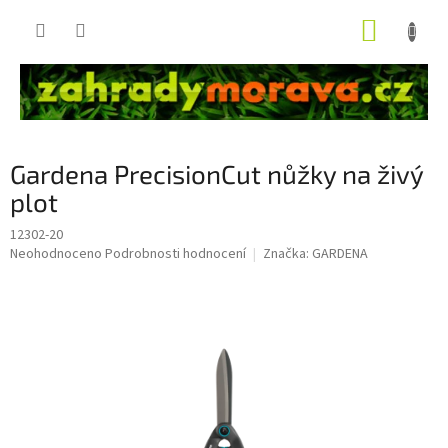
Přejít
NÁKUP
na
obsah
KOŠÍK
Gardena PrecisionCut nůžky na živý
plot
12302-20
Průměrné
Neohodnoceno
Podrobnosti hodnocení
Značka:
GARDENA
hodnocení
produktu
je
0,0
z
5
hvězdiček.