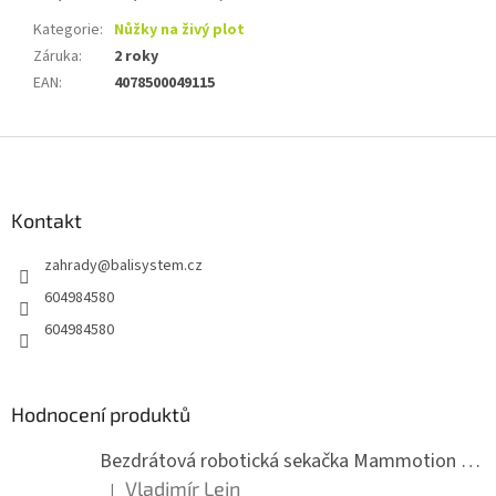
Kategorie
:
Nůžky na živý plot
Záruka
:
2 roky
EAN
:
4078500049115
Z
á
p
a
Kontakt
t
zahrady
@
balisystem.cz
í
604984580
604984580
Hodnocení produktů
Bezdrátová robotická sekačka Mammotion LUBA mini 2 1500
Vladimír Lein
|