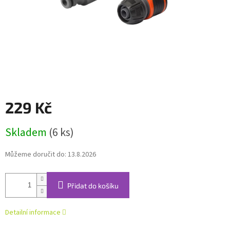
229 Kč
Měrná
Skladem
(6 ks)
cena:
Můžeme doručit do:
13.8.2026
Přidat do košíku
Detailní informace