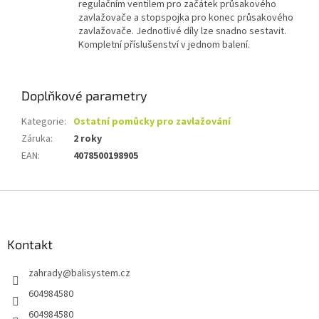
regulačním ventilem pro začátek průsakového
zavlažovače a stopspojka pro konec průsakového
zavlažovače. Jednotlivé díly lze snadno sestavit.
Kompletní příslušenství v jednom balení.
Doplňkové parametry
Kategorie
:
Ostatní pomůcky pro zavlažování
Záruka
:
2 roky
EAN
:
4078500198905
Z
á
p
a
Kontakt
t
zahrady
@
balisystem.cz
í
604984580
604984580