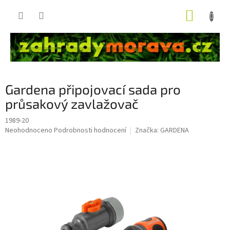
Přejít
NÁKUP
na
obsah
KOŠÍK
Gardena připojovací sada pro
průsakový zavlažovač
1989-20
Průměrné
Neohodnoceno
Podrobnosti hodnocení
Značka:
GARDENA
hodnocení
produktu
je
0,0
z
5
hvězdiček.