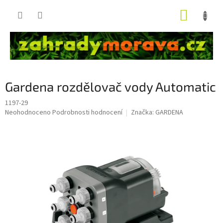
Přejít
NÁKUP
na
obsah
KOŠÍK
Gardena rozdělovač vody Automatic
1197-29
Průměrné
Neohodnoceno
Podrobnosti hodnocení
Značka:
GARDENA
hodnocení
produktu
je
0,0
z
5
hvězdiček.