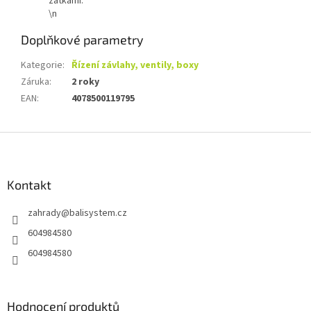
zátkami.
\n
Doplňkové parametry
Kategorie
:
Řízení závlahy, ventily, boxy
Záruka
:
2 roky
EAN
:
4078500119795
Z
á
p
a
Kontakt
t
zahrady
@
balisystem.cz
í
604984580
604984580
Hodnocení produktů