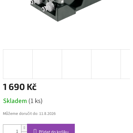
1 690 Kč
Měrná
Skladem
(1 ks)
cena:
Můžeme doručit do:
11.8.2026
Přidat do košíku