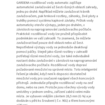
GARDENA rozdělovač vody automatic zajišťuje
automatické zavlažování až šesti různých oblastí zahrady,
jednu po druhé. Například můžete zavlažovat trávník
zavlažovačem, pak hrnkové rostliny, záhonky, živé ploty a
truhlíky pomocí systému kapkové závlahy. Průtok vody
automaticky otevře výstupy, jeden po druhém, v
závislosti na naprogramování zavlažovacího počítače.
Praktické: rozdělovač vody lze pružně přizpůsobit
podmínkám ve vaší zahradě. To znamená, že můžete
zavlažovat buď pouze dvě oblasti nebo až šest.
Nepotřebné výstupy vody se jednoduše deaktivují
pomocí páčky. Stejně jako různé rostliny v zahradě
potřebují různé množství vody, lze také individuálně
nastavit dobu zavlažování v závislosti na naprogramování
zavlažovacího počítače. Rozdělovač vody dopraví
požadované množství na správné místo. Toto inteligentní
řešení je ideální, když není k dispozici dostatečné
množství vody pro současné napájení všech koncových
přístrojů. Jednoduše připojíte rozdělovač vody na zeď
domu, nebo na zem. Protože jsou všechny vývody vody
umístěny v jednom směru, zařízení zabírá velmi málo
místa. Je vybaven vnějším závitem 26,5 mm (G ¾) a je
dodáván s pěti ks šroubení ( č.v. 901) a třemi koncovými