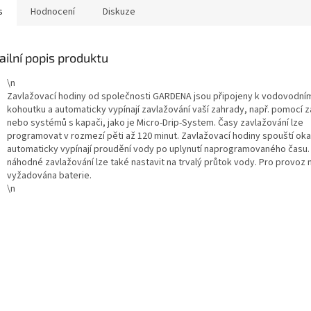
s
Hodnocení
Diskuze
ailní popis produktu
\n
Zavlažovací hodiny od společnosti GARDENA jsou připojeny k vodovodní
kohoutku a automaticky vypínají zavlažování vaší zahrady, např. pomocí 
nebo systémů s kapači, jako je Micro-Drip-System. Časy zavlažování lze
programovat v rozmezí pěti až 120 minut. Zavlažovací hodiny spouští ok
automaticky vypínají proudění vody po uplynutí naprogramovaného času.
náhodné zavlažování lze také nastavit na trvalý průtok vody. Pro provoz 
vyžadována baterie.
\n