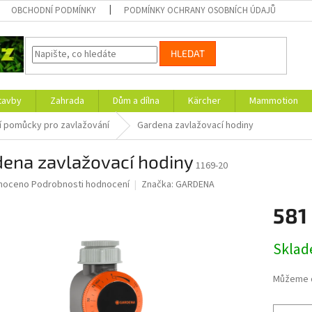
OBCHODNÍ PODMÍNKY
PODMÍNKY OCHRANY OSOBNÍCH ÚDAJŮ
HLEDAT
tavby
Zahrada
Dům a dílna
Kärcher
Mammotion
í pomůcky pro zavlažování
Gardena zavlažovací hodiny
dena zavlažovací hodiny
1169-20
né
noceno
Podrobnosti hodnocení
Značka:
GARDENA
ní
581
u
Měrná
Skla
cena:
ek.
Můžeme d