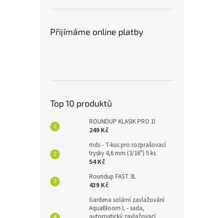
Přijímáme online platby
Top 10 produktů
ROUNDUP KLASIK PRO 1l
249 Kč
mds - T-kus pro rozprašovací
trysky 4,6 mm (3/16") 5 ks
54 Kč
Roundup FAST 3L
439 Kč
Gardena solární zavlažování
AquaBloom L - sada,
automatický zavlažovací