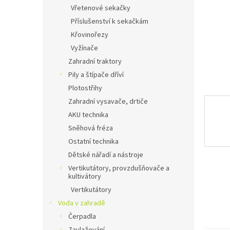
n
Vřetenové sekačky
e
Příslušenství k sekačkám
l
Křovinořezy
Vyžínače
Zahradní traktory
Pily a štípače dříví
Plotostřihy
Zahradní vysavače, drtiče
AKU technika
Sněhová fréza
Ostatní technika
Dětské nářadí a nástroje
Vertikutátory, provzdušňovače a
kultivátory
Vertikutátory
Voda v zahradě
Čerpadla