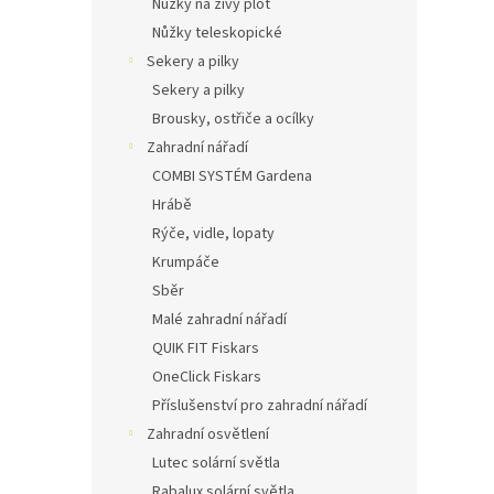
Nůžky na živý plot
Nůžky teleskopické
Sekery a pilky
Sekery a pilky
Brousky, ostřiče a ocílky
Zahradní nářadí
COMBI SYSTÉM Gardena
Hrábě
Rýče, vidle, lopaty
Krumpáče
Sběr
Malé zahradní nářadí
QUIK FIT Fiskars
OneClick Fiskars
Příslušenství pro zahradní nářadí
Zahradní osvětlení
Lutec solární světla
Rabalux solární světla