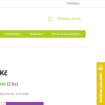
Přihlášení
NÁKUPNÍ
Prázdný košík
KOŠÍK
Campingaz
Balipneu
Obchodní podmínky
Kontakty
 Kč
dem
(2 ks)
oručit do:
13.8.2026