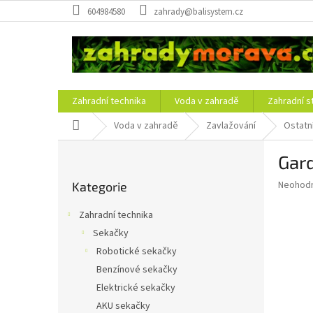
Přejít
604984580
zahrady@balisystem.cz
na
obsah
Zahradní technika
Voda v zahradě
Zahradní s
Domů
Voda v zahradě
Zavlažování
Ostatn
P
Gar
o
Přeskočit
s
Průměr
Neohod
Kategorie
kategorie
t
hodnoce
r
produkt
Zahradní technika
a
je
Sekačky
0,0
n
z
Robotické sekačky
n
5
í
Benzínové sekačky
hvězdič
p
Elektrické sekačky
a
AKU sekačky