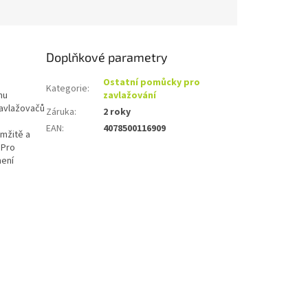
Doplňkové parametry
Ostatní pomůcky pro
Kategorie
:
mu
zavlažování
zavlažovačů
Záruka
:
2 roky
EAN
:
4078500116909
amžitě a
 Pro
není