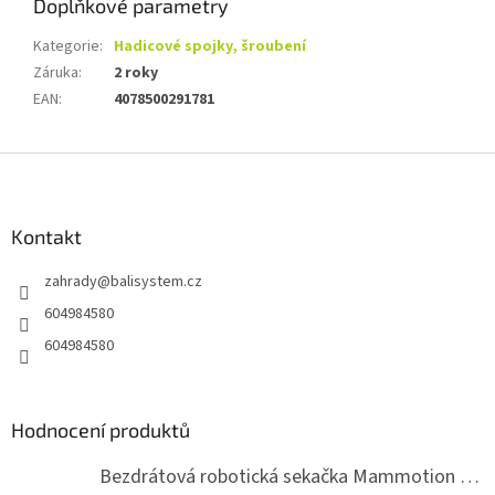
Doplňkové parametry
Kategorie
:
Hadicové spojky, šroubení
Záruka
:
2 roky
EAN
:
4078500291781
Z
á
p
a
Kontakt
t
zahrady
@
balisystem.cz
í
604984580
604984580
Hodnocení produktů
Bezdrátová robotická sekačka Mammotion LUBA mini 2 1500