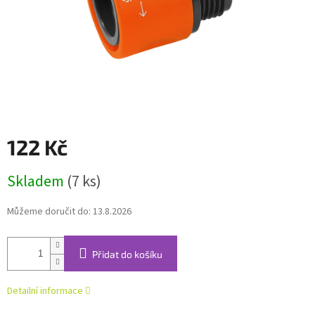
122 Kč
Měrná
Skladem
(7 ks)
cena:
Můžeme doručit do:
13.8.2026
Přidat do košíku
Detailní informace