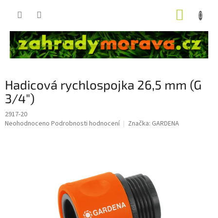
Přejít
NÁKUP
na
obsah
KOŠÍK
Hadicová rychlospojka 26,5 mm (G
3/4")
2917-20
Průměrné
Neohodnoceno
Podrobnosti hodnocení
Značka:
GARDENA
hodnocení
produktu
je
0,0
z
5
hvězdiček.