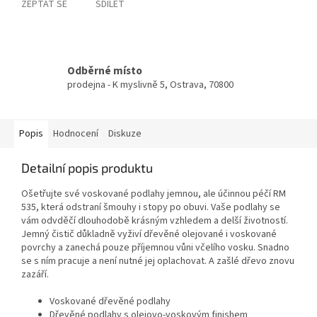
ZEPTAT SE
SDÍLET
Odběrné místo
prodejna - K myslivně 5, Ostrava, 70800
Popis
Hodnocení
Diskuze
Detailní popis produktu
Ošetřujte své voskované podlahy jemnou, ale účinnou péčí RM
535, která odstraní šmouhy i stopy po obuvi. Vaše podlahy se
vám odvděčí dlouhodobě krásným vzhledem a delší životností.
Jemný čistič důkladně vyživí dřevěné olejované i voskované
povrchy a zanechá pouze příjemnou vůni včelího vosku. Snadno
se s ním pracuje a není nutné jej oplachovat. A zašlé dřevo znovu
zazáří.
Voskované dřevěné podlahy
Dřevěné podlahy s olejovo-voskovým finishem