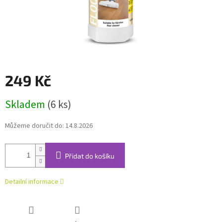
249 Kč
Měrná
Skladem
(6 ks)
cena:
Můžeme doručit do:
14.8.2026
Přidat do košíku
Detailní informace