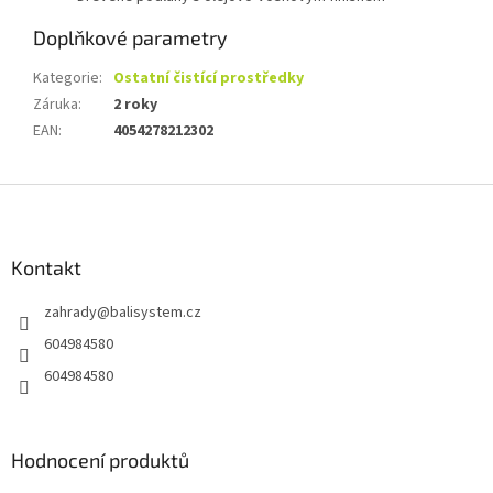
Doplňkové parametry
Kategorie
:
Ostatní čistící prostředky
Záruka
:
2 roky
EAN
:
4054278212302
Z
á
p
a
Kontakt
t
zahrady
@
balisystem.cz
í
604984580
604984580
Hodnocení produktů