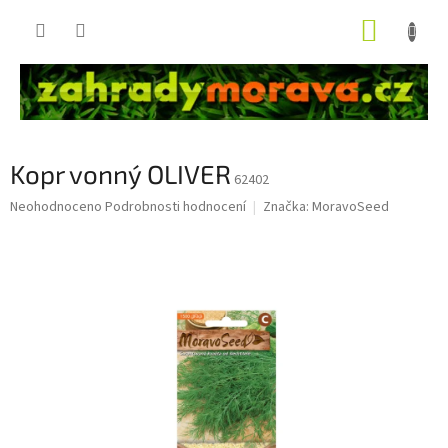
Přejít
NÁKUP
na
obsah
KOŠÍK
Kopr vonný OLIVER
62402
Průměrné
Neohodnoceno
Podrobnosti hodnocení
Značka:
MoravoSeed
hodnocení
produktu
je
0,0
z
5
hvězdiček.