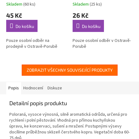
Skladem
(60 ks)
Skladem
(25 ks)
45 Kč
26 Kč
Do košíku
Do košíku
Pouze osobní odběr na
Pouze osobní odběr v Ostravě-
prodejně v Ostravě-Porubě
Porubě
ZOBRAZIT VŠECHNY SOUVISEJÍCÍ PRODUKTY
Popis
Hodnocení
Diskuze
Detailní popis produktu
Poloraná, vysoce výnosná, silně aromatická odrůda, určená pro
rychlení i polní pěstování. Vhodná pro přímou kuchyňskou
úpravu, ke konzervaci, sušení a mražení. Postupnými výsevy
docílíme průběžnou sklizeň čerstvého kopru. Vegetační doba 60-
75 dnů.