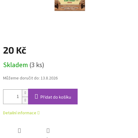
20 Kč
Měrná
Skladem
(3 ks)
cena:
Můžeme doručit do:
13.8.2026
Přidat do košíku
Detailní informace