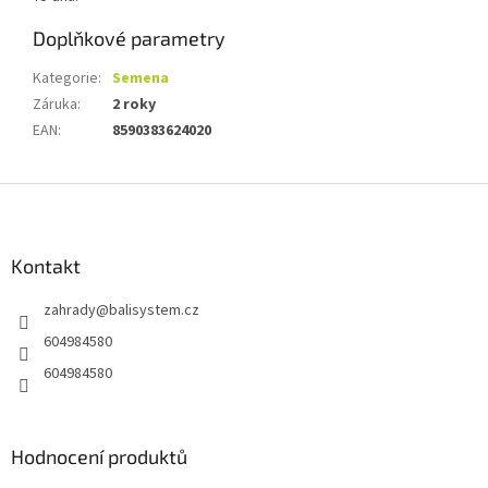
Doplňkové parametry
Kategorie
:
Semena
Záruka
:
2 roky
EAN
:
8590383624020
Z
á
p
a
Kontakt
t
zahrady
@
balisystem.cz
í
604984580
604984580
Hodnocení produktů