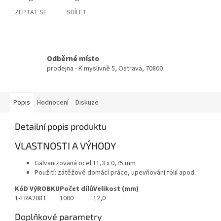
ZEPTAT SE
SDÍLET
Odběrné místo
prodejna - K myslivně 5, Ostrava, 70800
Popis
Hodnocení
Diskuze
Detailní popis produktu
VLASTNOSTI A VÝHODY
Galvanizovaná ocel 11,3 x 0,75 mm
Použití: zátěžové domácí práce, upevňování fólií apod.
KóD VýROBKU
Počet dílů
Velikost (mm)
1-TRA208T
1000
12,0
Doplňkové parametry