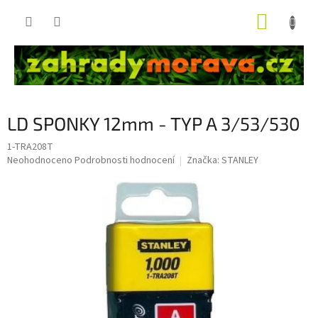
Přejít
NÁKUP
na
obsah
KOŠÍK
LD SPONKY 12mm - TYP A 3/53/530
1-TRA208T
Průměrné
Neohodnoceno
Podrobnosti hodnocení
Značka:
STANLEY
hodnocení
produktu
je
0,0
z
5
hvězdiček.