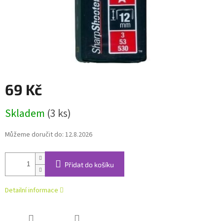
69 Kč
Měrná
Skladem
(3 ks)
cena:
Můžeme doručit do:
12.8.2026
Přidat do košíku
Detailní informace