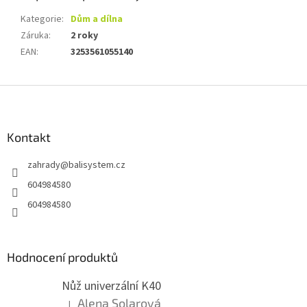
Kategorie
:
Dům a dílna
Záruka
:
2 roky
EAN
:
3253561055140
Z
á
p
a
Kontakt
t
zahrady
@
balisystem.cz
í
604984580
604984580
Hodnocení produktů
Nůž univerzální K40
Alena Solarová
|