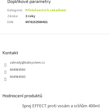
Doplňkové parametry
Kategorie
:
Příslušenství k sekačkám
Záruka
:
2 roky
EAN
:
6976152580421
Z
á
p
a
Kontakt
t
zahrady
@
balisystem.cz
í
604984580
604984580
Hodnocení produktů
Sprej EFFECT proti vosám a sršňům 400ml