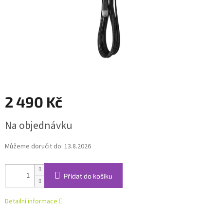
2 490 Kč
Měrná
Na objednávku
cena:
Můžeme doručit do:
13.8.2026
Přidat do košíku
Detailní informace