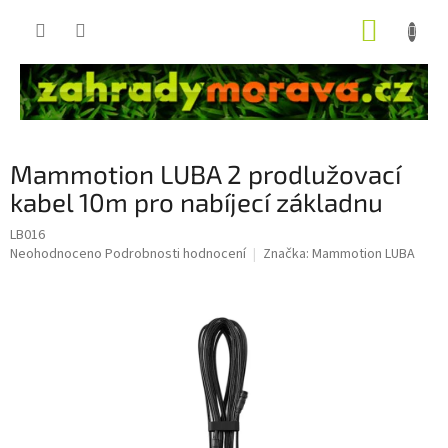
Přejít
NÁKUP
na
obsah
KOŠÍK
Mammotion LUBA 2 prodlužovací
kabel 10m pro nabíjecí základnu
LB016
Průměrné
Neohodnoceno
Podrobnosti hodnocení
Značka:
Mammotion LUBA
hodnocení
produktu
je
0,0
z
5
hvězdiček.